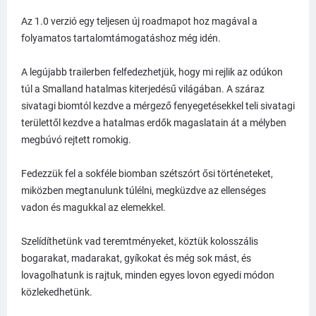
Az 1.0 verzió egy teljesen új roadmapot hoz magával a
folyamatos tartalomtámogatáshoz még idén.
A legújabb trailerben felfedezhetjük, hogy mi rejlik az odúkon
túl a Smalland hatalmas kiterjedésű világában. A száraz
sivatagi biomtól kezdve a mérgező fenyegetésekkel teli sivatagi
területtől kezdve a hatalmas erdők magaslatain át a mélyben
megbúvó rejtett romokig.
Fedezzük fel a sokféle biomban szétszórt ősi történeteket,
miközben megtanulunk túlélni, megküzdve az ellenséges
vadon és magukkal az elemekkel.
Szelídíthetünk vad teremtményeket, köztük kolosszális
bogarakat, madarakat, gyíkokat és még sok mást, és
lovagolhatunk is rajtuk, minden egyes lovon egyedi módon
közlekedhetünk.