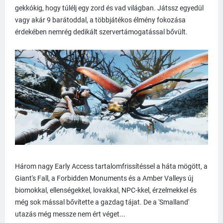
gekkókig, hogy túlélj egy zord és vad világban. Játssz egyedül
vagy akár 9 barátoddal, a többjátékos élmény fokozása
érdekében nemrég dedikált szervertámogatással bővült.
Három nagy Early Access tartalomfrissítéssel a háta mögött, a
Giant's Fall, a Forbidden Monuments és a Amber Valleys új
biomokkal, ellenségekkel, lovakkal, NPC-kkel, érzelmekkel és
még sok mással bővítette a gazdag tájat. De a 'Smalland'
utazás még messze nem ért véget...