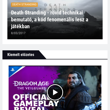
DEATH STRANDING
Death Stranding - rövid technikai
bemutató, a köd fenomenális lesz a
játékban
8/03/2017
Kiemelt előzetes