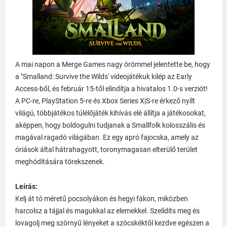
A mai napon a Merge Games nagy örömmel jelentette be, hogy
a "Smalland: Survive the Wilds' videojátékuk kilép az Early
Access-ből, és február 15-től elindítja a hivatalos 1.0-s verziót!
A PC-re, PlayStation 5-re és Xbox Series X|S-re érkező nyílt
világú, többjátékos túlélőjáték kihívás elé állítja a játékosokat,
aképpen, hogy boldogulni tudjanak a Smallfolk kolosszális és
magával ragadó világában. Ez egy apró fajocska, amely az
óriások által hátrahagyott, toronymagasan elterülő terület
meghódítására törekszenek.
Leírás:
Kelj át tó méretű pocsolyákon és hegyi fákon, miközben
harcolsz a tájjal és magukkal az elemekkel. Szelídíts meg és
lovagolj meg szörnyű lényeket a szöcskéktől kezdve egészen a