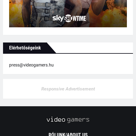
Elérhetőségeink
press@videogamers.hu
Responsive Advertisement
RÓLUNK/ABOUT US