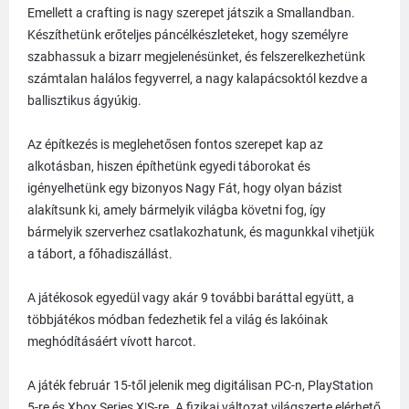
Emellett a crafting is nagy szerepet játszik a Smallandban.
Készíthetünk erőteljes páncélkészleteket, hogy személyre
szabhassuk a bizarr megjelenésünket, és felszerelkezhetünk
számtalan halálos fegyverrel, a nagy kalapácsoktól kezdve a
ballisztikus ágyúkig.
Az építkezés is meglehetősen fontos szerepet kap az
alkotásban, hiszen építhetünk egyedi táborokat és
igényelhetünk egy bizonyos Nagy Fát, hogy olyan bázist
alakítsunk ki, amely bármelyik világba követni fog, így
bármelyik szerverhez csatlakozhatunk, és magunkkal vihetjük
a tábort, a főhadiszállást.
A játékosok egyedül vagy akár 9 további baráttal együtt, a
többjátékos módban fedezhetik fel a világ és lakóinak
meghódításáért vívott harcot.
A játék február 15-től jelenik meg digitálisan PC-n, PlayStation
5-re és Xbox Series X|S-re. A fizikai változat világszerte elérhető