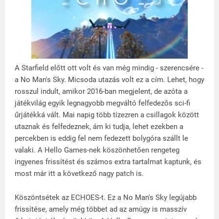
A Starfield előtt ott volt és van még mindig - szerencsére -
a No Man's Sky. Micsoda utazás volt ez a cím. Lehet, hogy
rosszul indult, amikor 2016-ban megjelent, de azóta a
játékvilág egyik legnagyobb megváltó felfedezős sci-fi
űrjátékká vált. Mai napig több tízezren a csillagok között
utaznak és felfedeznek, ám ki tudja, lehet ezekben a
percekben is eddig fel nem fedezett bolygóra szállt le
valaki. A Hello Games-nek köszönhetően rengeteg
ingyenes frissítést és számos extra tartalmat kaptunk, és
most már itt a következő nagy patch is.
Köszöntsétek az ECHOES-t. Ez a No Man's Sky legújabb
frissítése, amely még többet ad az amúgy is masszív