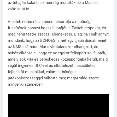
az űrhajós kalandnak nemrég mutatták be a Mac-es
változatát is.
A patch notes részletesen felsorolja a minőségi
frissítések hosszú-hosszú listáját, a Twitch-dropokat, és
még némi testre szabási elemeket is. Elég, ha csak annyit
mondunk, hogy az ECHOES ismét egy újabb diadalmenet
az NMS számára. Már számtalanszor elhangzott, de
nehéz elképzelni, hogy ez az egykor felkapott sci-fi játék,
amely sok vita és pereskedés középpontjába került, majd
végül ingyenes DLC-vel és elkötelezett, becsületes
fejlesztői munkákkal, valamint hűséges
játékosközösséggel váltotta meg magát világ szerte
mindenki szemében.