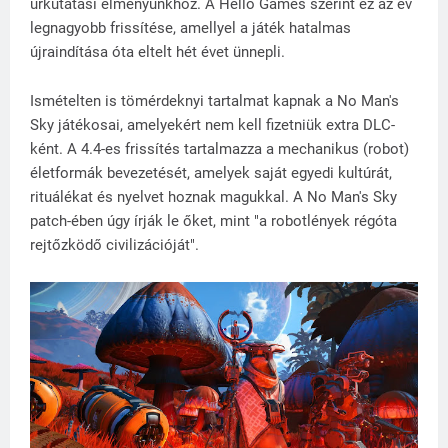
űrkutatási élményünkhöz. A Hello Games szerint ez az év
legnagyobb frissítése, amellyel a játék hatalmas
újraindítása óta eltelt hét évet ünnepli.
Ismételten is tömérdeknyi tartalmat kapnak a No Man's
Sky játékosai, amelyekért nem kell fizetniük extra DLC-
ként. A 4.4-es frissítés tartalmazza a mechanikus (robot)
életformák bevezetését, amelyek saját egyedi kultúrát,
rituálékat és nyelvet hoznak magukkal. A No Man's Sky
patch-ében úgy írják le őket, mint "a robotlények régóta
rejtőzködő civilizációját".