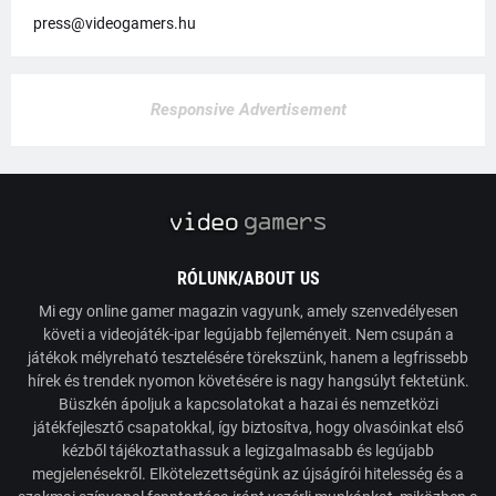
press@videogamers.hu
Responsive Advertisement
RÓLUNK/ABOUT US
Mi egy online gamer magazin vagyunk, amely szenvedélyesen
követi a videojáték-ipar legújabb fejleményeit. Nem csupán a
játékok mélyreható tesztelésére törekszünk, hanem a legfrissebb
hírek és trendek nyomon követésére is nagy hangsúlyt fektetünk.
Büszkén ápoljuk a kapcsolatokat a hazai és nemzetközi
játékfejlesztő csapatokkal, így biztosítva, hogy olvasóinkat első
kézből tájékoztathassuk a legizgalmasabb és legújabb
megjelenésekről. Elkötelezettségünk az újságírói hitelesség és a