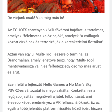
De várjunk csak! Van még más is!
Az ECHOES törvényen kívüli fővárosi hajókat is tartalmaz,
amelyek "félelmetes kalóz hajók", amelyek "a csillagok
között cirkálnak és terrorizálják a kereskedelmi flottákat".
Aztán van egy új Multi-Tool leszerelő terminál az
Űranomálián, amely lehetővé teszi, hogy "Multi-Tool
mentővadásszá válj", és felfedezz egy csomó más árust
és árut.
Ezen felül a fejlesztő Hello Games a No Man's Sky
PSVR2-es változatát is megpiszkálta. Konkrétan ez a
legújabb javítás megnöveli a játék felbontását, ami
élesebb képet eredményez a VR felhasználóknak. Ez az
egyik a több jelentős platformfrissítés közül idén, hiszen