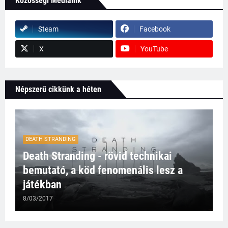
Közösségi Médiáink
Steam
Facebook
X
YouTube
Népszerű cikkünk a héten
DEATH STRANDING
Death Stranding - rövid technikai
bemutató, a köd fenomenális lesz a
játékban
8/03/2017