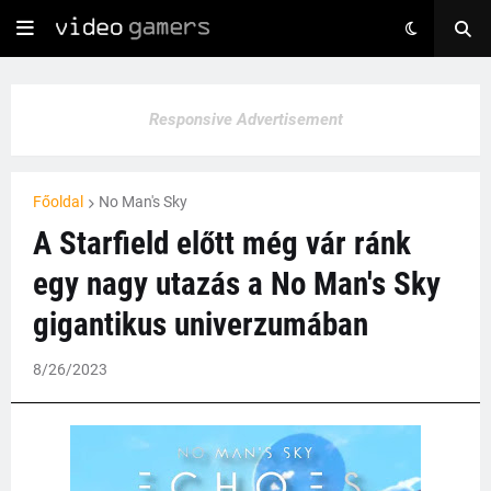
Responsive Advertisement
Főoldal
No Man's Sky
A Starfield előtt még vár ránk
egy nagy utazás a No Man's Sky
gigantikus univerzumában
8/26/2023