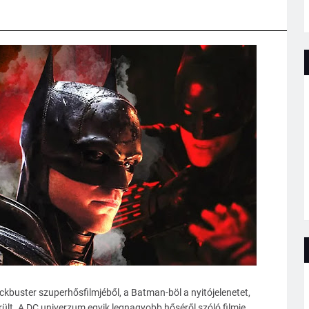
ckbuster szuperhősfilmjéből, a Batman-böl a nyitójelenetet,
rült. A DC univerzum egyik legnagyobb hőséről szóló filmje