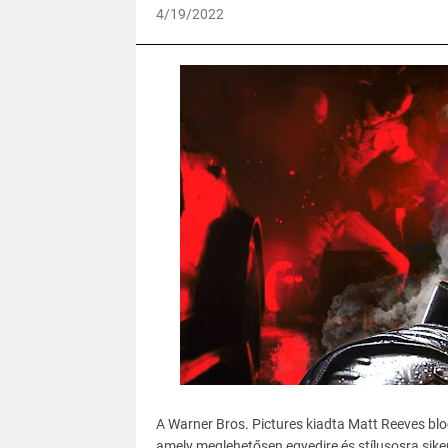
4/19/2022
A Warner Bros. Pictures kiadta Matt Reeves blo
amely meglehetősen egyedire és stílusosra sike