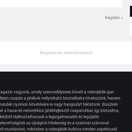
Régebbi
Responsive Advertisement
agazin vagyunk, amely szenvedélyesen követi a videojáték-ipar
. Nem csupán a játékok mélyreható tesztelésére törekszünk, hanem
s trendek nyomon követésére is nagy hangsúlyt fektetünk. Büszkén
t a hazai és nemzetközi játékfejlesztő csapatokkal, így biztosítva,
 kézből tájékoztathassuk a legizgalmasabb és legújabb
elezettségünk az újságírói hitelesség és a szakmai színvonal
érli munkánkat, miközben a videojáték-kultúra minden aspektusát