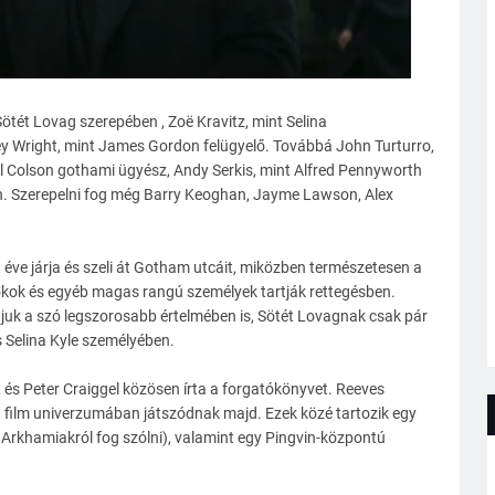
ötét Lovag szerepében , Zoë Kravitz, mint Selina
ey Wright, mint James Gordon felügyelő. Továbbá John Turturro,
l Colson gothami ügyész, Andy Serkis, mint Alfred Pennyworth
in. Szerepelni fog még Barry Keoghan, Jayme Lawson, Alex
éve járja és szeli át Gotham utcáit, miközben természetesen a
okok és egyéb magas rangú személyek tartják rettegésben.
uk a szó legszorosabb értelmében is, Sötét Lovagnak csak pár
 Selina Kyle személyében.
és Peter Craiggel közösen írta a forgatókönyvet. Reeves
 a film univerzumában játszódnak majd. Ezek közé tartozik egy
 Arkhamiakról fog szólni), valamint egy Pingvin-központú