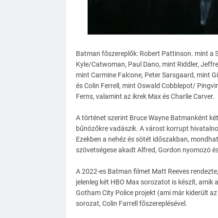
Batman főszereplők: Robert Pattinson. mint a S
Kyle/Catwoman, Paul Dano, mint Riddler, Jeffr
mint Carmine Falcone, Peter Sarsgaard, mint Gi
és Colin Ferrell, mint Oswald Cobblepot/ Pingv
Ferns, valamint az ikrek Max és Charlie Carver.
A történet szerint Bruce Wayne Batmanként két 
bűnözőkre vadászik. A várost korrupt hivataln
Ezekben a nehéz és sötét időszakban, mondhatj
szövetségese akadt Alfred, Gordon nyomozó és
A 2022-es Batman filmet Matt Reeves rendezte, 
jelenleg két HBO Max sorozatot is készít, amik
Gotham City Police projekt (ami már kiderült az
sorozat, Colin Farrell főszereplésével.