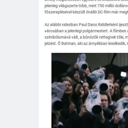
jelenleg világszerte több, mint 750 millió dollá
főszereplésével készült önálló DC-film már me
Az alábbi videóban Paul Dano Riddlerként ijes
városában a jelenlegi polgármestert. A filmben a
szimbólumává vált, a bűnözők rettegnek tőle, má
jelzést. Ő Batman, aki az árnyékban leselkedik,