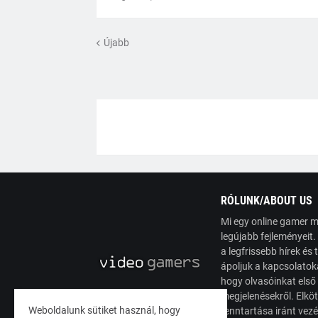
Újabb
RÓLUNK/ABOUT US
Mi egy online gamer m
legújabb fejleményeit
a legfrissebb hírek é
ápoljuk a kapcsolatoka
hogy olvasóinkat első
megjelenésekről. Elköt
Weboldalunk sütiket használ, hogy
fenntartása iránt vez