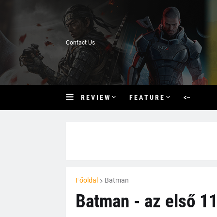
Contact Us
R E V I E W
F E A T U R E
<–
Főoldal
Batman
Batman - az első 11