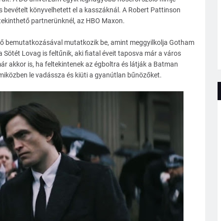
ros bevételt könyvelhetett el a kasszáknál. A Robert Pattinson
gtekinthető partnerünknél, az HBO Maxon.
ztő bemutatkozásával mutatkozik be, amint meggyilkolja Gotham
 Sötét Lovag is feltűnik, aki fiatal éveit taposva már a város
r akkor is, ha feltekintenek az égboltra és látják a Batman
 miközben le vadássza és kiüti a gyanútlan bűnözőket.