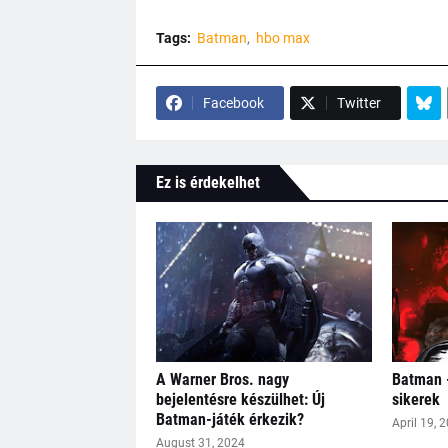
Tags:
Batman
hbo max
Facebook
Twitter
Ez is érdekelhet
A Warner Bros. nagy
Batman -
bejelentésre készülhet: Új
sikerek
Batman-játék érkezik?
April 19, 
August 31, 2024