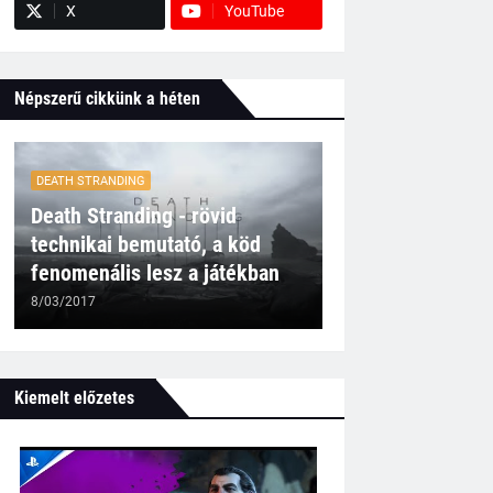
X
YouTube
Népszerű cikkünk a héten
DEATH STRANDING
Death Stranding - rövid
technikai bemutató, a köd
fenomenális lesz a játékban
8/03/2017
Kiemelt előzetes