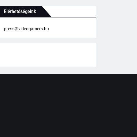
Elérhetőségeink
press@videogamers.hu