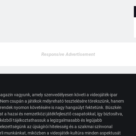
Responsive Advertisement
agazin vagyunk, amely szenvedélyesen követi a videojáték-ipar
. Nem csupán a játékok mélyreható tesztelésére törekszünk, hanem
s trendek nyomon követésére is nagy hangsúlyt fektetünk. Büszkén
t a hazai és nemzetközi játékfejlesztő csapatokkal, így biztosítva,
 kézből tájékoztathassuk a legizgalmasabb és legújabb
elezettségünk az újságírói hitelesség és a szakmai színvonal
érli munkánkat, miközben a videojáték-kultúra minden aspektusát