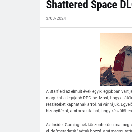
Shattered Space D
3/03/2024
A Starfield az elmúlt évek egyik legjobban várt 
magukat a legújabb RPG-be. Most, hogy a játék 
részleteket kaphatnak arról, mi vár rájuk. Egyel
bizonyítékot, ami arra utalhat, hogy készülőbe
Az Insider Gaming-nek köszönhetően ma megtudt
el, de "metadatát" adtak hozzá, ami megmutatja