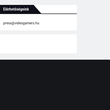
Elérhetőségeink
press@videogamers.hu