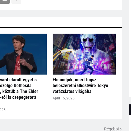
ard elárult egyet s
Elmondjuk, miért fogsz
közelgő Bethesda
beleszeretni Ghostwire Tokyo
, köztük a The Elder
varázslatos világába
-ról is csepegtetett
April 15, 2025
2025
Régebbi