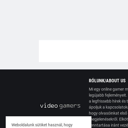
RÓLUNK/ABOUT US
Mi egy online gamer m
legújabb fejleményeit
a legfrissebb hírek é
ápoljuk a kapcsolatoka
hogy olvasóinkat első
megjelenésekről. Elköt
Weboldalunk sütiket használ, hogy
fenntartása iránt vez