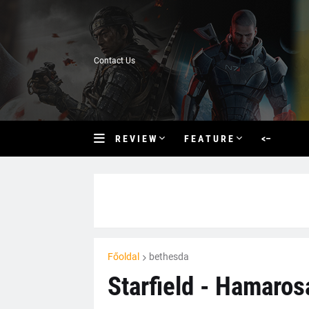
Contact Us
R E V I E W
F E A T U R E
<–
Főoldal
bethesda
Starfield - Hamaro