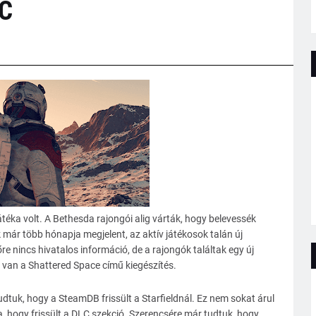
LC
játéka volt. A Bethesda rajongói alig várták, hogy belevessék
már több hónapja megjelent, az aktív játékosok talán új
őre nincs hivatalos információ, de a rajongók találtak egy új
n van a Shattered Space című kiegészítés.
uk, hogy a SteamDB frissült a Starfieldnál. Ez nem sokat árul
, hogy frissült a DLC szekció. Szerencsére már tudtuk, hogy