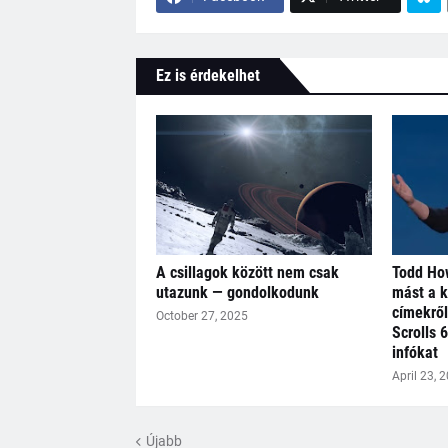
Ez is érdekelhet
A csillagok között nem csak
Todd How
utazunk — gondolkodunk
mást a 
címekről
October 27, 2025
Scrolls 6
infókat
April 23, 
Újabb