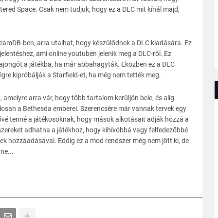
ttered Space. Csak nem tudjuk, hogy ez a DLC mit kínál majd,
eamDB-ben, arra utalhat, hogy készülődnek a DLC kiadására. Ez
ejelentéshez, ami online youtuben jelenik meg a DLC-ről. Ez
 rajongót a játékba, ha már abbahagyták. Eközben ez a DLC
re kipróbálják a Starfield-et, ha még nem tették meg.
melyre arra vár, hogy több tartalom kerüljön bele, és alig
talosan a Bethesda emberei. Szerencsére már vannak tervek egy
ővé tenné a játékosoknak, hogy mások alkotásait adják hozzá a
szereket adhatna a játékhoz, hogy kihívóbbá vagy felfedezőbbé
ínek hozzáadásával. Eddig ez a mod rendszer még nem jött ki, de
ne...