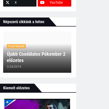
X
YouTube
Népszerű cikkünk a héten
FILMTRAILER
Újabb Csodálatos Pókember 2
előzetes
2/24/2014
Kiemelt előzetes