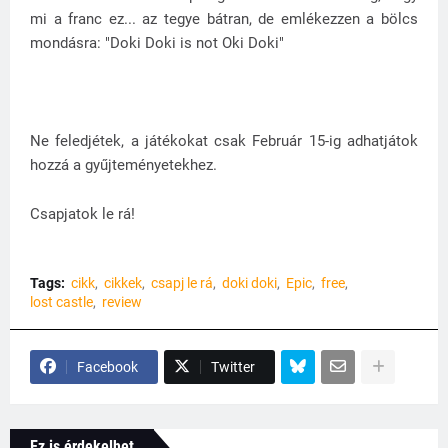
mi a franc ez... az tegye bátran, de emlékezzen a bölcs
mondásra: "Doki Doki is not Oki Doki"
Ne feledjétek, a játékokat csak Február 15-ig adhatjátok
hozzá a gyűjteményetekhez.
Csapjatok le rá!
Tags:
cikk
cikkek
csapj le rá
doki doki
Epic
free
lost castle
review
Facebook
Twitter
Ez is érdekelhet