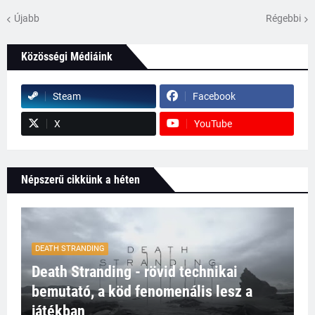
Újabb
Régebbi
Közösségi Médiáink
Steam
Facebook
X
YouTube
Népszerű cikkünk a héten
DEATH STRANDING
Death Stranding - rövid technikai
bemutató, a köd fenomenális lesz a
játékban