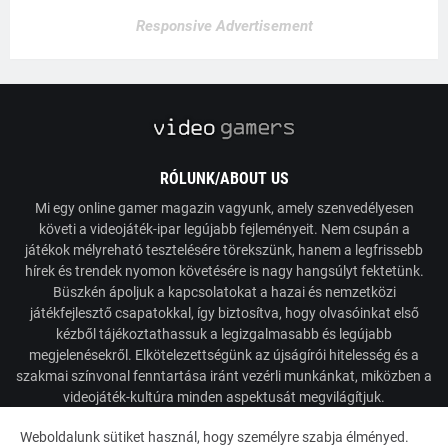
Responsive Advertisement
RÓLUNK/ABOUT US
Mi egy online gamer magazin vagyunk, amely szenvedélyesen
követi a videojáték-ipar legújabb fejleményeit. Nem csupán a
játékok mélyreható tesztelésére törekszünk, hanem a legfrissebb
hírek és trendek nyomon követésére is nagy hangsúlyt fektetünk.
Büszkén ápoljuk a kapcsolatokat a hazai és nemzetközi
játékfejlesztő csapatokkal, így biztosítva, hogy olvasóinkat első
kézből tájékoztathassuk a legizgalmasabb és legújabb
megjelenésekről. Elkötelezettségünk az újságírói hitelesség és a
szakmai színvonal fenntartása iránt vezérli munkánkat, miközben a
videojáték-kultúra minden aspektusát megvilágítjuk.
Weboldalunk sütiket használ, hogy személyre szabja élményed.