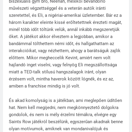
biszexuális gym bro, Neenah, mexikói bevándorló
művészeti végzettséggel és a veterán autók iránti
szeretettel, és Eli, a nigériai-amerikai üzletember. Bár ez a
három karakter eleinte kissé erőltetettnek érezteti magát,
minél több időt töltünk velük, annál inkább megszeretjük
őket. A játékot akkor élveztem a legjobban, amikor a
bandámmal tölthettem némi időt, és hallgathattam az
interakcióikat, vagy nézhettem, ahogy a barátságuk zajlik
előttem. Mikor megheccelik Kevint, amiért nem volt
hajlandó inget viselni, vagy felnyög Eli megszállottsága
miatt a TED-talk stílusú hangszalagok iránt, olyan
érzésem volt, mintha haverok között lógnék, és ez az,
amiben a franchise mindig is jó volt.
És akad komolyság is a játékban, ami meglepően üdítően
hat. Nem kell megijedni, nem megkönnyeztető dolgokra
gondolok, és nem is mély érzelmi témákra, elvégre egy
Saints Row játékról beszélünk, egyszerűan akadnak benne
olyan motívumok, amiknek van mondanivalójuk és