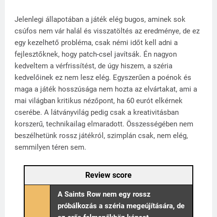
Jelenlegi állapotában a játék elég bugos, aminek sok
csúfos nem vár halál és visszatöltés az eredménye, de ez
egy kezelhető probléma, csak némi időt kell adni a
fejlesztőknek, hogy patch-csel javítsák. Én nagyon
kedveltem a vérfrissítést, de úgy hiszem, a széria
kedvelőinek ez nem lesz elég. Egyszerűen a poénok és
maga a játék hosszúsága nem hozta az elvártakat, ami a
mai világban kritikus nézőpont, ha 60 eurót elkérnek
cserébe. A látványvilág pedig csak a kreativitásban
korszerű, technikailag elmaradott. Összességében nem
beszélhetünk rossz játékról, szimplán csak, nem elég,
semmilyen téren sem.
Review score
A Saints Row nem egy rossz
próbálkozás a széria megeújítására, de