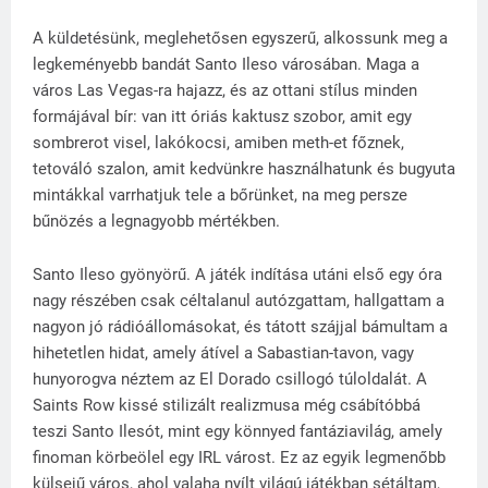
A küldetésünk, meglehetősen egyszerű, alkossunk meg a
legkeményebb bandát Santo Ileso városában. Maga a
város Las Vegas-ra hajazz, és az ottani stílus minden
formájával bír: van itt óriás kaktusz szobor, amit egy
sombrerot visel, lakókocsi, amiben meth-et főznek,
tetováló szalon, amit kedvünkre használhatunk és bugyuta
mintákkal varrhatjuk tele a bőrünket, na meg persze
bűnözés a legnagyobb mértékben.
Santo Ileso gyönyörű. A játék indítása utáni első egy óra
nagy részében csak céltalanul autózgattam, hallgattam a
nagyon jó rádióállomásokat, és tátott szájjal bámultam a
hihetetlen hidat, amely átível a Sabastian-tavon, vagy
hunyorogva néztem az El Dorado csillogó túloldalát. A
Saints Row kissé stilizált realizmusa még csábítóbbá
teszi Santo Ilesót, mint egy könnyed fantáziavilág, amely
finoman körbeölel egy IRL várost. Ez az egyik legmenőbb
külsejű város, ahol valaha nyílt világú játékban sétáltam,