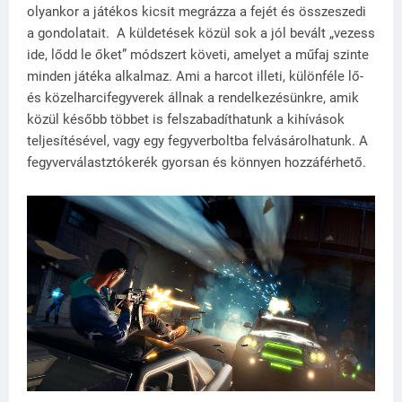
olyankor a játékos kicsit megrázza a fejét és összeszedi
a gondolatait. A küldetések közül sok a jól bevált „vezess
ide, lődd le őket” módszert követi, amelyet a műfaj szinte
minden játéka alkalmaz. Ami a harcot illeti, különféle lő-
és közelharcifegyverek állnak a rendelkezésünkre, amik
közül később többet is felszabadíthatunk a kihívások
teljesítésével, vagy egy fegyverboltba felvásárolhatunk. A
fegyverválastztókerék gyorsan és könnyen hozzáférhető.