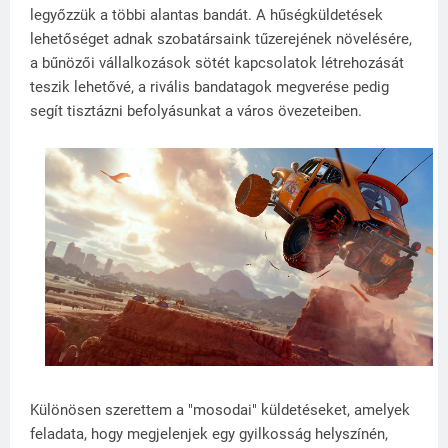
legyőzzük a többi alantas bandát. A hűségküldetések
lehetőséget adnak szobatársaink tűzerejének növelésére,
a bűnözői vállalkozások sötét kapcsolatok létrehozását
teszik lehetővé, a rivális bandatagok megverése pedig
segít tisztázni befolyásunkat a város övezeteiben.
Különösen szerettem a "mosodai" küldetéseket, amelyek
feladata, hogy megjelenjek egy gyilkosság helyszínén,