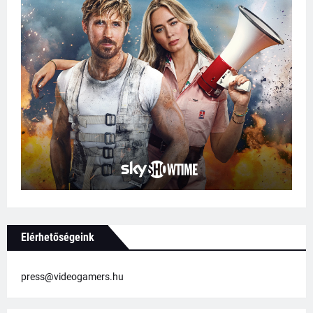
Elérhetőségeink
press@videogamers.hu