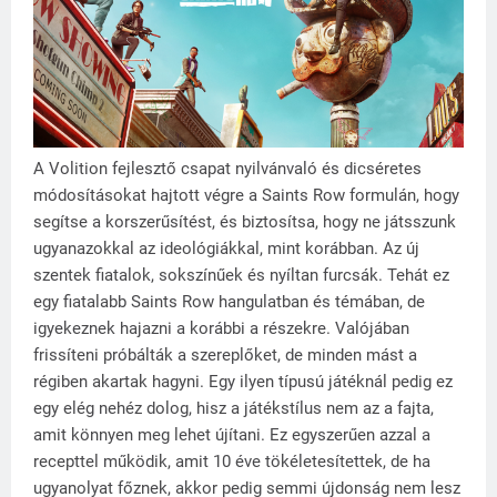
A Volition fejlesztő csapat nyilvánvaló és dicséretes
módosításokat hajtott végre a Saints Row formulán, hogy
segítse a korszerűsítést, és biztosítsa, hogy ne játsszunk
ugyanazokkal az ideológiákkal, mint korábban. Az új
szentek fiatalok, sokszínűek és nyíltan furcsák. Tehát ez
egy fiatalabb Saints Row hangulatban és témában, de
igyekeznek hajazni a korábbi a részekre. Valójában
frissíteni próbálták a szereplőket, de minden mást a
régiben akartak hagyni. Egy ilyen típusú játéknál pedig ez
egy elég nehéz dolog, hisz a játékstílus nem az a fajta,
amit könnyen meg lehet újítani. Ez egyszerűen azzal a
recepttel működik, amit 10 éve tökéletesítettek, de ha
ugyanolyat főznek, akkor pedig semmi újdonság nem lesz