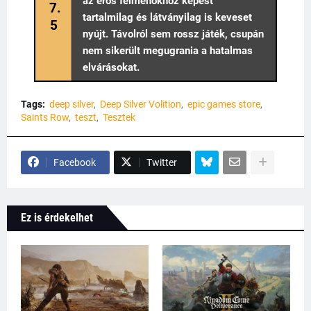
az erős felmenőkhöz képest
7.
tartalmilag és látványilag is keveset
5
nyújt. Távolról sem rossz játék, csupán
nem sikerült megugrania a hatalmas
elvárásokat.
Tags:
deep silver
Deep Silver Volition
epic games store
Saints Row
teszt
Tesztek
Facebook
Twitter
Ez is érdekelhet