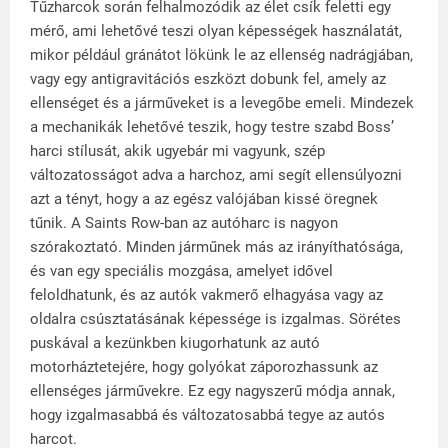
Tűzharcok során felhalmozódik az élet csík feletti egy
mérő, ami lehetővé teszi olyan képességek használatát,
mikor például gránátot lökünk le az ellenség nadrágjában,
vagy egy antigravitációs eszközt dobunk ​​fel, amely az
ellenséget és a járműveket is a levegőbe emeli. Mindezek
a mechanikák lehetővé teszik, hogy testre szabd Boss’
harci stílusát, akik ugyebár mi vagyunk, szép
változatosságot adva a harchoz, ami segít ellensúlyozni
azt a tényt, hogy a az egész valójában kissé öregnek
tűnik. A Saints Row-ban az autóharc is nagyon
szórakoztató. Minden járműnek más az irányíthatósága,
és van egy speciális mozgása, amelyet idővel
feloldhatunk, és az autók vakmerő elhagyása vagy az
oldalra csúsztatásának képessége is izgalmas. Sörétes
puskával a kezünkben kiugorhatunk az autó
motorháztetejére, hogy golyókat záporozhassunk az
ellenséges járművekre. Ez egy nagyszerű módja annak,
hogy izgalmasabbá és változatosabbá tegye az autós
harcot.