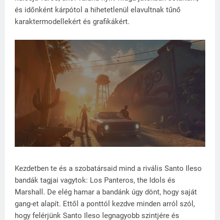
és időnként kárpótol a hihetetlenül elavultnak tűnő
karaktermodellekért és grafikákért.
Kezdetben te és a szobatársaid mind a rivális Santo Ileso
bandák tagjai vagytok: Los Panteros, the Idols és
Marshall. De elég hamar a bandánk úgy dönt, hogy saját
gang-et alapít. Ettől a ponttól kezdve minden arról szól,
hogy felérjünk Santo Ileso legnagyobb szintjére és