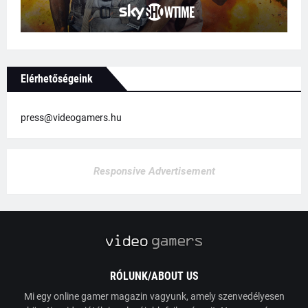
Elérhetőségeink
press@videogamers.hu
Responsive Advertisement
RÓLUNK/ABOUT US
Mi egy online gamer magazin vagyunk, amely szenvedélyesen