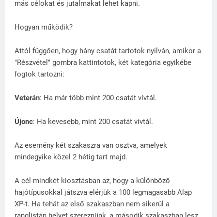
más célokat és jutalmakat lehet kapni.
Hogyan működik?
Attól függően, hogy hány csatát tartotok nyilván, amikor a
"Részvétel" gombra kattintotok, két kategória egyikébe
fogtok tartozni:
Veterán
: Ha már több mint 200 csatát vívtál.
Újonc
: Ha kevesebb, mint 200 csatát vívtál.
Az esemény két szakaszra van osztva, amelyek
mindegyike közel 2 hétig tart majd.
A cél mindkét kiosztásban az, hogy a különböző
hajótípusokkal játszva elérjük a 100 legmagasabb Alap
XP-t. Ha tehát az első szakaszban nem sikerül a
ranglistán helyet szereznünk, a második szakaszban lesz