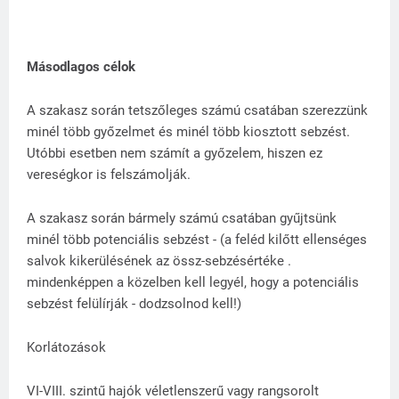
Másodlagos célok
A szakasz során tetszőleges számú csatában szerezzünk
minél több győzelmet és minél több kiosztott sebzést.
Utóbbi esetben nem számít a győzelem, hiszen ez
vereségkor is felszámolják.
A szakasz során bármely számú csatában gyűjtsünk
minél több potenciális sebzést - (a feléd kilőtt ellenséges
salvok kikerülésének az össz-sebzésértéke .
mindenképpen a közelben kell legyél, hogy a potenciális
sebzést felülírják - dodzsolnod kell!)
Korlátozások
VI-VIII. szintű hajók véletlenszerű vagy rangsorolt