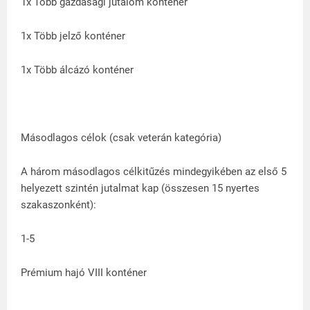
1x Több gazdasági jutalom konténer
1x Több jelző konténer
1x Több álcázó konténer
Másodlagos célok (csak veterán kategória)
A három másodlagos célkitűzés mindegyikében az első 5
helyezett szintén jutalmat kap (összesen 15 nyertes
szakaszonként):
1-5
Prémium hajó VIII konténer