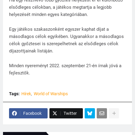
Ha egy résztvevő több győztes helyezést ér el különböző
elsődleges célokban, a játékos megtartja a legjobb
helyezését minden egyes kategóriában.
Egy játékos szakaszonként egyszer kaphat díjat a
másodlagos célok egyikében. Ugyanakkor a másodlagos
célok győztesei is szerepelhetnek az elsődleges célok
díjazottjainak listáján.
Minden nyereményt 2022. szeptember 21-én írnak jóvá a
fejlesztők.
Tags:
Hírek
World of Warships
Facebook
Twitter