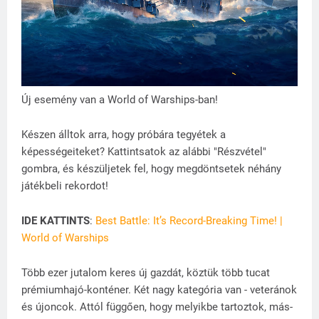
Új esemény van a World of Warships-ban!
Készen álltok arra, hogy próbára tegyétek a
képességeiteket? Kattintsatok az alábbi "Részvétel"
gombra, és készüljetek fel, hogy megdöntsetek néhány
játékbeli rekordot!
IDE KATTINTS
:
Best Battle: It’s Record-Breaking Time! |
World of Warships
Több ezer jutalom keres új gazdát, köztük több tucat
prémiumhajó-konténer. Két nagy kategória van - veteránok
és újoncok. Attól függően, hogy melyikbe tartoztok, más-