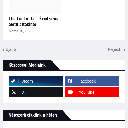
The Last of Us - Évadzárás
előtti áttekintő
March 10, 2023
Újabb
Régebbi
Közösségi Médiáink
Steam
Facebook
X
YouTube
Népszerű cikkünk a héten