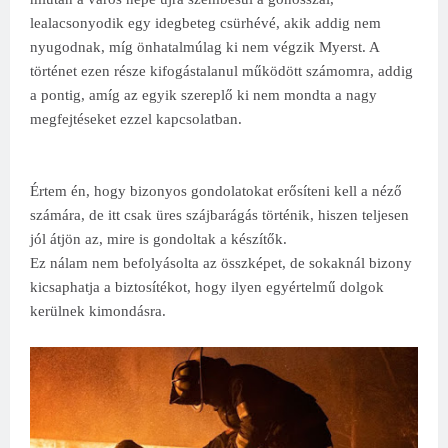
lealacsonyodik egy idegbeteg csürhévé, akik addig nem
nyugodnak, míg önhatalmúlag ki nem végzik Myerst. A
történet ezen része kifogástalanul működött számomra, addig
a pontig, amíg az egyik szereplő ki nem mondta a nagy
megfejtéseket ezzel kapcsolatban.
Értem én, hogy bizonyos gondolatokat erősíteni kell a néző
számára, de itt csak üres szájbarágás történik, hiszen teljesen
jól átjön az, mire is gondoltak a készítők.
Ez nálam nem befolyásolta az összképet, de sokaknál bizony
kicsaphatja a biztosítékot, hogy ilyen egyértelmű dolgok
kerülnek kimondásra.