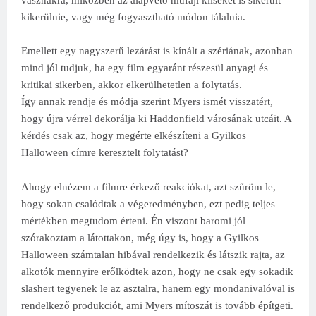
vásznakra, miközben az alapvető műfaji kliséket is sikerült
kikerülnie, vagy még fogyasztható módon tálalnia.
Emellett egy nagyszerű lezárást is kínált a szériának, azonban
mind jól tudjuk, ha egy film egyaránt részesül anyagi és
kritikai sikerben, akkor elkerülhetetlen a folytatás.
Így annak rendje és módja szerint Myers ismét visszatért,
hogy újra vérrel dekorálja ki Haddonfield városának utcáit. A
kérdés csak az, hogy megérte elkészíteni a Gyilkos
Halloween címre keresztelt folytatást?
Ahogy elnézem a filmre érkező reakciókat, azt szűröm le,
hogy sokan csalódtak a végeredményben, ezt pedig teljes
mértékben megtudom érteni. Én viszont baromi jól
szórakoztam a látottakon, még úgy is, hogy a Gyilkos
Halloween számtalan hibával rendelkezik és látszik rajta, az
alkotók mennyire erőlködtek azon, hogy ne csak egy sokadik
slashert tegyenek le az asztalra, hanem egy mondanivalóval is
rendelkező produkciót, ami Myers mítoszát is tovább építgeti.