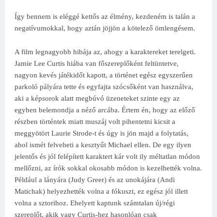
Így bennem is eléggé kettős az élmény, kezdeném is talán a
negatívumokkal, hogy aztán jöjjön a kötelező ömlengésem.
A film legnagyobb hibája az, ahogy a karaktereket terelgeti.
Jamie Lee Curtis hiába van főszereplőként feltüntetve,
nagyon kevés játékidőt kapott, a történet egész egyszerűen
parkoló pályára tette és egyfajta szócsőként van használva,
aki a képsorok alatt megbúvó üzeneteket szinte egy az
egyben belemondja a néző arcába. Értem én, hogy az előző
részben történtek miatt muszáj volt pihentetni kicsit a
meggyötört Laurie Strode-t és úgy is jön majd a folytatás,
ahol ismét felveheti a kesztyűt Michael ellen. De egy ilyen
jelentős és jól felépített karaktert kár volt ily méltatlan módon
mellőzni, az írók sokkal okosabb módon is kezelhették volna.
Például a lányára (Judy Greer) és az unokájára (Andi
Matichak) helyezhették volna a fókuszt, ez egész jól illett
volna a sztorihoz. Ehelyett kaptunk számtalan új/régi
szereplőt, akik vagy Curtis-hez hasonlóan csak