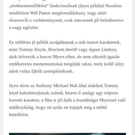
„történetmesélőként” funkcionálnak (ilyen például Hawkins
rendőrtiszt Will Patton megformálásban), vagy aktív
résztvevői a cselekménynek, csak nincsenek jól beleillesztve
a nagy egészbe.
Ez utóbbira jó példát szolgáltatnak a már ismert karakterek,
mint Tommy Doyle, Brackett sheriff vagy éppen Lindsey,
akik felveszik a harcot Myers ellen, de nem sikerült igazán
emlékezetes momentumokat mögéjük rakni, mely kellő súlyt
adott volna újbóli szereplésüknek.
Ilyen téren az Anthony Michael Hall által alakított Tommy
kissé kakukktojásnak számít, hiszen ő amúgy egy teljesen
korrekt karakter, a film is jól építi a feszültséget Myerssel való
találkozásáig, hogy ott aztán ne kapjuk meg a méltó
betetőzést.