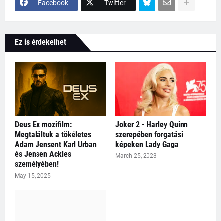
Facebook
Twitter
Ez is érdekelhet
Deus Ex mozifilm:
Joker 2 - Harley Quinn
Megtaláltuk a tökéletes
szerepében forgatási
Adam Jensent Karl Urban
képeken Lady Gaga
és Jensen Ackles
March 25, 2023
személyében!
May 15, 2025