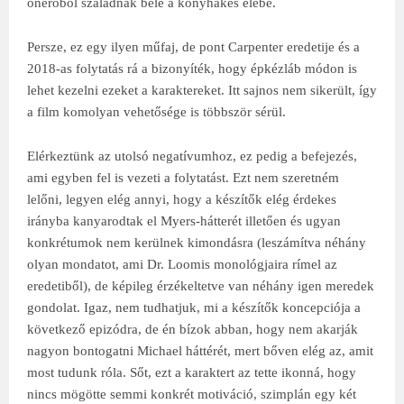
önerőből szaladnak bele a konyhakés élébe.
Persze, ez egy ilyen műfaj, de pont Carpenter eredetije és a
2018-as folytatás rá a bizonyíték, hogy épkézláb módon is
lehet kezelni ezeket a karaktereket. Itt sajnos nem sikerült, így
a film komolyan vehetősége is többször sérül.
Elérkeztünk az utolsó negatívumhoz, ez pedig a befejezés,
ami egyben fel is vezeti a folytatást. Ezt nem szeretném
lelőni, legyen elég annyi, hogy a készítők elég érdekes
irányba kanyarodtak el Myers-hátterét illetően és ugyan
konkrétumok nem kerülnek kimondásra (leszámítva néhány
olyan mondatot, ami Dr. Loomis monológjaira rímel az
eredetiből), de képileg érzékeltetve van néhány igen meredek
gondolat. Igaz, nem tudhatjuk, mi a készítők koncepciója a
következő epizódra, de én bízok abban, hogy nem akarják
nagyon bontogatni Michael háttérét, mert bőven elég az, amit
most tudunk róla. Sőt, ezt a karaktert az tette ikonná, hogy
nincs mögötte semmi konkrét motiváció, szimplán egy két