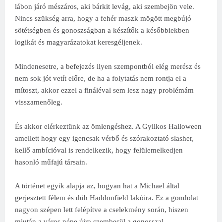
lábon járó mészáros, aki bárkit levág, aki szembejön vele.
Nincs szükség arra, hogy a fehér maszk mögött megbújó
sötétségben és gonoszságban a készítők a későbbiekben
logikát és magyarázatokat keresgéljenek.
Mindenesetre, a befejezés ilyen szempontból elég merész és
nem sok jót vetít előre, de ha a folytatás nem rontja el a
mítoszt, akkor ezzel a fináléval sem lesz nagy problémám
visszamenőleg.
És akkor elérkeztünk az ömlengéshez. A Gyilkos Halloween
amellett hogy egy igencsak vérbő és szórakoztató slasher,
kellő ambícióval is rendelkezik, hogy felülemelkedjen
hasonló műfajú társain.
A történet egyik alapja az, hogyan hat a Michael által
gerjesztett félem és düh Haddonfield lakóira. Ez a gondolat
nagyon szépen lett felépítve a cselekmény során, hiszen
miután a város népe újra szembesül a gonosszal,