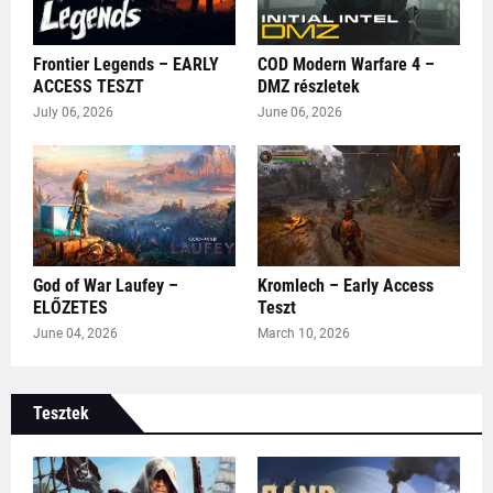
Frontier Legends – EARLY
COD Modern Warfare 4 –
ACCESS TESZT
DMZ részletek
July 06, 2026
June 06, 2026
God of War Laufey –
Kromlech – Early Access
ELŐZETES
Teszt
June 04, 2026
March 10, 2026
Tesztek