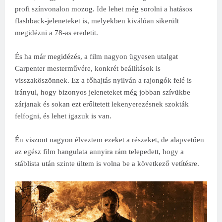
profi színvonalon mozog. Ide lehet még sorolni a hatásos
flashback-jeleneteket is, melyekben kiválóan sikerült
megidézni a 78-as eredetit.
És ha már megidézés, a film nagyon ügyesen utalgat
Carpenter mesterművére, konkrét beállítások is
visszaköszönnek. Ez a főhajtás nyilván a rajongók felé is
irányul, hogy bizonyos jeleneteket még jobban szívükbe
zárjanak és sokan ezt erőltetett lekenyerezésnek szokták
felfogni, és lehet igazuk is van.
Én viszont nagyon élveztem ezeket a részeket, de alapvetően
az egész film hangulata annyira rám telepedett, hogy a
stáblista után szinte ültem is volna be a következő vetítésre.