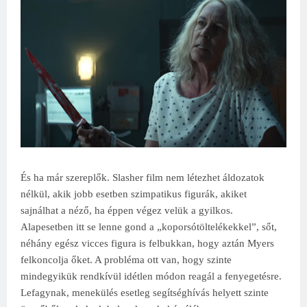
És ha már szereplők. Slasher film nem létezhet áldozatok
nélkül, akik jobb esetben szimpatikus figurák, akiket
sajnálhat a néző, ha éppen végez velük a gyilkos.
Alapesetben itt se lenne gond a „koporsótöltelékekkel”, sőt,
néhány egész vicces figura is felbukkan, hogy aztán Myers
felkoncolja őket. A probléma ott van, hogy szinte
mindegyikük rendkívül idétlen módon reagál a fenyegetésre.
Lefagynak, menekülés esetleg segítséghívás helyett szinte