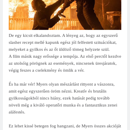
De egy kicsit elkalandoztam. A lényeg az, hogy az egyszerű
slasher recept mellé kapunk egész jól felfestett szituációkat,
melyeket a gyilkos és az őt üldöző tömeg helyzete szül.
A film másik nagy erőssége a tempója. Az első perctől kezdve
az utolsóig pörögnek az események, nincsenek üresjáratok,
végig feszes a cselekmény és ömlik a vér.
És ha már vér! Myers olyan mészárlást rittyent a vászonra,
amit egész egyszerűen öröm nézni. Kreatív és brutális
gyilkosságokból nincs hiány, ezek hatását pedig tovább
növeli még a kiváló operatőri munka és a fantasztikus zenei
aláfestés.
Ez lehet kissé betegen fog hangzani, de Myers összes akcióját