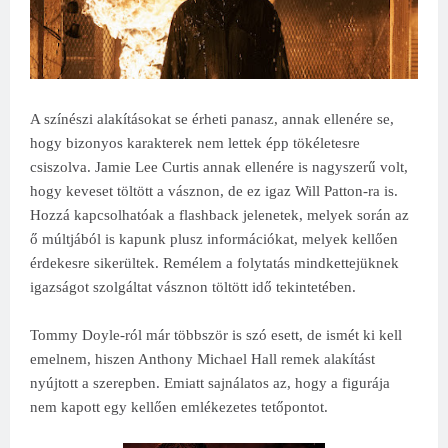
A színészi alakításokat se érheti panasz, annak ellenére se,
hogy bizonyos karakterek nem lettek épp tökéletesre
csiszolva. Jamie Lee Curtis annak ellenére is nagyszerű volt,
hogy keveset töltött a vásznon, de ez igaz Will Patton-ra is.
Hozzá kapcsolhatóak a flashback jelenetek, melyek során az
ő múltjából is kapunk plusz információkat, melyek kellően
érdekesre sikerültek. Remélem a folytatás mindkettejüknek
igazságot szolgáltat vásznon töltött idő tekintetében.
Tommy Doyle-ról már többször is szó esett, de ismét ki kell
emelnem, hiszen Anthony Michael Hall remek alakítást
nyújtott a szerepben. Emiatt sajnálatos az, hogy a figurája
nem kapott egy kellően emlékezetes tetőpontot.