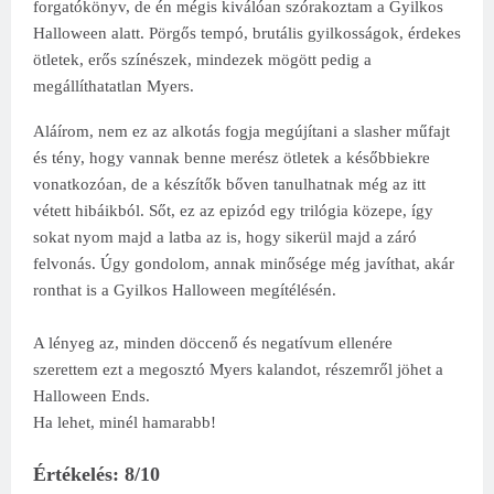
forgatókönyv, de én mégis kiválóan szórakoztam a Gyilkos
Halloween alatt. Pörgős tempó, brutális gyilkosságok, érdekes
ötletek, erős színészek, mindezek mögött pedig a
megállíthatatlan Myers.
Aláírom, nem ez az alkotás fogja megújítani a slasher műfajt
és tény, hogy vannak benne merész ötletek a későbbiekre
vonatkozóan, de a készítők bőven tanulhatnak még az itt
vétett hibáikból. Sőt, ez az epizód egy trilógia közepe, így
sokat nyom majd a latba az is, hogy sikerül majd a záró
felvonás. Úgy gondolom, annak minősége még javíthat, akár
ronthat is a Gyilkos Halloween megítélésén.
A lényeg az, minden döccenő és negatívum ellenére
szerettem ezt a megosztó Myers kalandot, részemről jöhet a
Halloween Ends.
Ha lehet, minél hamarabb!
Értékelés: 8/10