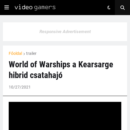
Responsive Advertisement
Főoldal
trailer
World of Warships a Kearsarge
hibrid csatahajó
10/27/2021