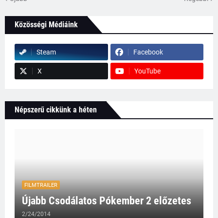
Közösségi Médiáink
Steam
Facebook
X
YouTube
Népszerű cikkünk a héten
FILMTRAILER
Újabb Csodálatos Pókember 2 előzetes
2/24/2014