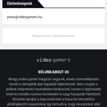
Elérhetőségeink
press@videogamers.hu
Responsive Advertisement
RÓLUNK/ABOUT US
Mi egy online gamer magazin vagyunk, amely szenvedélyesen
követi a videojáték-ipar legújabb fejleményeit. Nem csupán a
játékok mélyreható tesztelésére törekszünk, hanem a legfrissebb
hírek és trendek nyomon követésére is nagy hangsúlyt fektetünk.
Büszkén ápoljuk a kapcsolatokat a hazai és nemzetközi
játékfejlesztő csapatokkal, így biztosítva, hogy olvasóinkat első