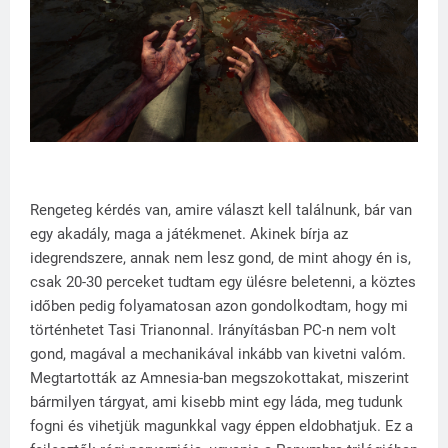
Rengeteg kérdés van, amire választ kell találnunk, bár van
egy akadály, maga a játékmenet. Akinek bírja az
idegrendszere, annak nem lesz gond, de mint ahogy én is,
csak 20-30 perceket tudtam egy ülésre beletenni, a köztes
időben pedig folyamatosan azon gondolkodtam, hogy mi
történhetet Tasi Trianonnal. Irányításban PC-n nem volt
gond, magával a mechanikával inkább van kivetni valóm.
Megtartották az Amnesia-ban megszokottakat, miszerint
bármilyen tárgyat, ami kisebb mint egy láda, meg tudunk
fogni és vihetjük magunkkal vagy éppen eldobhatjuk. Ez a