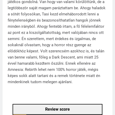
játékos gondolná. Van hogy van valami körülöttünk, de a
legtöbbször saját magam paráztattam be. Ahogy haladok
a sötét folyosókan, Tasi kezd elmeháborodott lenni a
fénytelenségben és beazonosíthatatlan hangok jönnek
minden irányból. Ahogy fentebb írtam, a fő félelemfaktor
az pont ez a kiszolgáltatottság, mert valójában nincs ott
semmi. Én szerettem, mert érdekes és izgalmas, de
sokaknál olvastam, hogy a horror rész gyenge az
elődökhöz képest. Volt szerencsém azokhoz is, és talán
van benne valami, főleg a Dark Descent, ami miatt 25
évvel hamarabb kezdtem őszülni. Ennek ellenére az
Amnesia: Rebirth lehet nem 100% horror játék, mégis
képes sokk alatt tartani és a remek története miatt én
mindenkinek tudom melegen ajánlani.
Review score