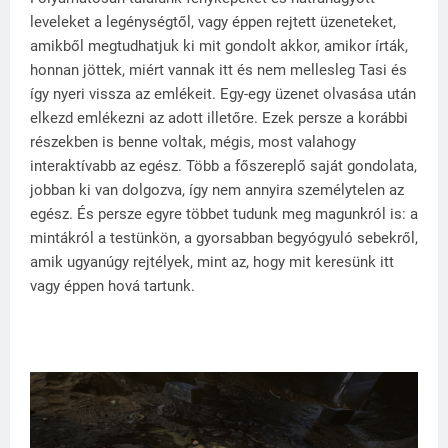
leveleket a legénységtől, vagy éppen rejtett üzeneteket,
amikből megtudhatjuk ki mit gondolt akkor, amikor írták,
honnan jöttek, miért vannak itt és nem mellesleg Tasi és
így nyeri vissza az emlékeit. Egy-egy üzenet olvasása után
elkezd emlékezni az adott illetőre. Ezek persze a korábbi
részekben is benne voltak, mégis, most valahogy
interaktívabb az egész. Több a főszereplő saját gondolata,
jobban ki van dolgozva, így nem annyira személytelen az
egész. És persze egyre többet tudunk meg magunkról is: a
mintákról a testünkön, a gyorsabban begyógyuló sebekről,
amik ugyanúgy rejtélyek, mint az, hogy mit keresünk itt
vagy éppen hová tartunk.