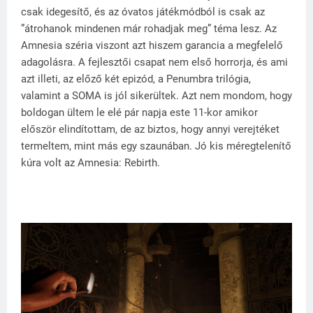
csak idegesítő, és az óvatos játékmódból is csak az
”átrohanok mindenen már rohadjak meg” téma lesz. Az
Amnesia széria viszont azt hiszem garancia a megfelelő
adagolásra. A fejlesztői csapat nem első horrorja, és ami
azt illeti, az előző két epizód, a Penumbra trilógia,
valamint a SOMA is jól sikerültek. Azt nem mondom, hogy
boldogan ültem le elé pár napja este 11-kor amikor
először elindítottam, de az biztos, hogy annyi verejtéket
termeltem, mint más egy szaunában. Jó kis méregtelenítő
kúra volt az Amnesia: Rebirth.