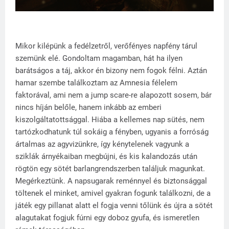
Mikor kilépünk a fedélzetről, verőfényes napfény tárul
szemünk elé. Gondoltam magamban, hát ha ilyen
barátságos a táj, akkor én bizony nem fogok félni. Aztán
hamar szembe találkoztam az Amnesia félelem
faktorával, ami nem a jump scare-re alapozott sosem, bár
nincs híján belőle, hanem inkább az emberi
kiszolgáltatottsággal. Hiába a kellemes nap sütés, nem
tartózkodhatunk túl sokáig a fényben, ugyanis a forróság
ártalmas az agyvizünkre, így kénytelenek vagyunk a
sziklák árnyékaiban megbújni, és kis kalandozás után
rögtön egy sötét barlangrendszerben találjuk magunkat.
Megérkeztünk. A napsugarak reménnyel és biztonsággal
töltenek el minket, amivel gyakran fogunk találkozni, de a
játék egy pillanat alatt el fogja venni tőlünk és újra a sötét
alagutakat fogjuk fúrni egy doboz gyufa, és ismeretlen