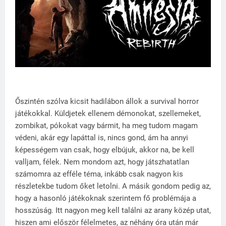
Őszintén szólva kicsit hadilábon állok a survival horror
játékokkal. Küldjetek ellenem démonokat, szellemeket,
zombikat, pókokat vagy bármit, ha meg tudom magam
védeni, akár egy lapáttal is, nincs gond, ám ha annyi
képességem van csak, hogy elbújuk, akkor na, be kell
valljam, félek. Nem mondom azt, hogy játszhatatlan
számomra az efféle téma, inkább csak nagyon kis
részletekbe tudom őket letolni. A másik gondom pedig az,
hogy a hasonló játékoknak szerintem fő problémája a
hosszúság. Itt nagyon meg kell találni az arany közép utat,
hiszen ami először félelmetes, az néhány óra után már