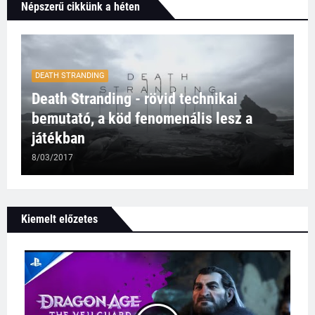
Népszerű cikkünk a héten
DEATH STRANDING
Death Stranding - rövid technikai
bemutató, a köd fenomenális lesz a
játékban
8/03/2017
Kiemelt előzetes