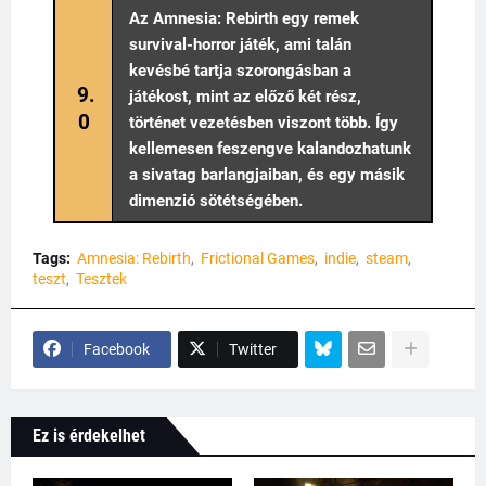
Az Amnesia: Rebirth egy remek
survival-horror játék, ami talán
kevésbé tartja szorongásban a
9.
játékost, mint az előző két rész,
0
történet vezetésben viszont több. Így
kellemesen feszengve kalandozhatunk
a sivatag barlangjaiban, és egy másik
dimenzió sötétségében.
Tags:
Amnesia: Rebirth
Frictional Games
indie
steam
teszt
Tesztek
Facebook
Twitter
Ez is érdekelhet