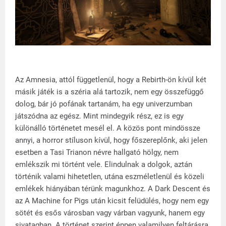
Az Amnesia, attól függetlenül, hogy a Rebirth-ön kívül két
másik játék is a széria alá tartozik, nem egy összefüggő
dolog, bár jó pofának tartanám, ha egy univerzumban
játszódna az egész. Mint mindegyik rész, ez is egy
különálló történetet mesél el. A közös pont mindössze
annyi, a horror stíluson kívül, hogy főszereplőnk, aki jelen
esetben a Tasi Trianon névre hallgató hölgy, nem
emlékszik mi történt vele. Elindulnak a dolgok, aztán
történik valami hihetetlen, utána eszméletlenül és közeli
emlékek hiányában térünk magunkhoz. A Dark Descent és
az A Machine for Pigs után kicsit felüdülés, hogy nem egy
sötét és esős városban vagy várban vagyunk, hanem egy
sivatagban. A történet szerint éppen valamilyen feltárásra