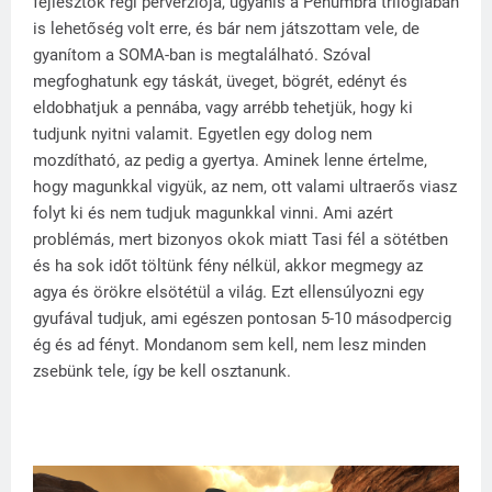
fejlesztők régi perverziója, ugyanis a Penumbra trilógiában
is lehetőség volt erre, és bár nem játszottam vele, de
gyanítom a SOMA-ban is megtalálható. Szóval
megfoghatunk egy táskát, üveget, bögrét, edényt és
eldobhatjuk a pennába, vagy arrébb tehetjük, hogy ki
tudjunk nyitni valamit. Egyetlen egy dolog nem
mozdítható, az pedig a gyertya. Aminek lenne értelme,
hogy magunkkal vigyük, az nem, ott valami ultraerős viasz
folyt ki és nem tudjuk magunkkal vinni. Ami azért
problémás, mert bizonyos okok miatt Tasi fél a sötétben
és ha sok időt töltünk fény nélkül, akkor megmegy az
agya és örökre elsötétül a világ. Ezt ellensúlyozni egy
gyufával tudjuk, ami egészen pontosan 5-10 másodpercig
ég és ad fényt. Mondanom sem kell, nem lesz minden
zsebünk tele, így be kell osztanunk.