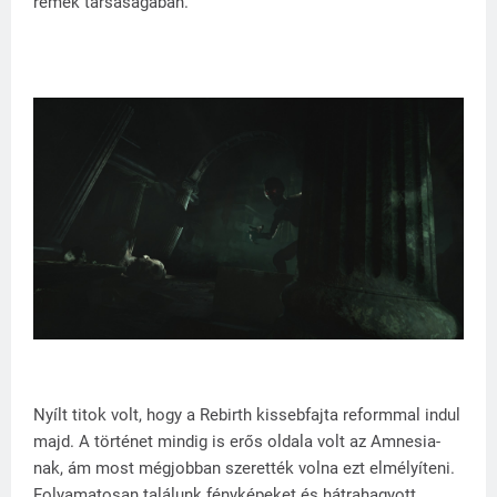
rémek társaságában.
Nyílt titok volt, hogy a Rebirth kissebfajta reformmal indul
majd. A történet mindig is erős oldala volt az Amnesia-
nak, ám most mégjobban szerették volna ezt elmélyíteni.
Folyamatosan találunk fényképeket és hátrahagyott