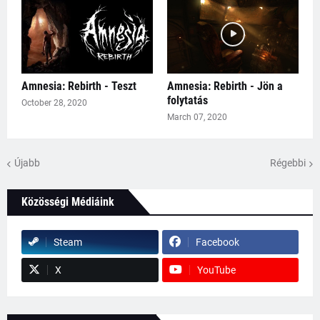
Amnesia: Rebirth - Teszt
Amnesia: Rebirth - Jön a
folytatás
October 28, 2020
March 07, 2020
Újabb
Régebbi
Közösségi Médiáink
Steam
Facebook
X
YouTube