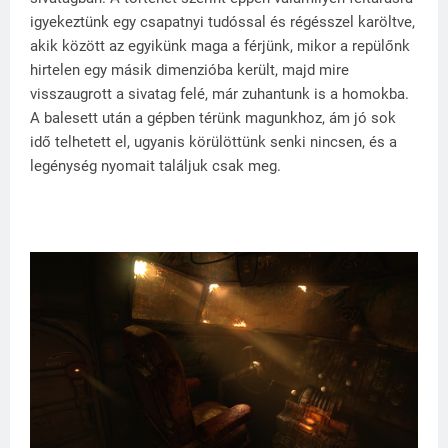
igyekeztünk egy csapatnyi tudóssal és régésszel karöltve,
akik között az egyikünk maga a férjünk, mikor a repülőnk
hirtelen egy másik dimenzióba került, majd mire
visszaugrott a sivatag felé, már zuhantunk is a homokba.
A balesett után a gépben térünk magunkhoz, ám jó sok
idő telhetett el, ugyanis körülöttünk senki nincsen, és a
legénység nyomait találjuk csak meg.