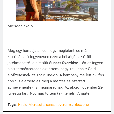
Micsoda akció...
Még egy hónapja sincs, hogy megjelent, de már
kipróbálható ingyenesen ezen a hétvégén az őrült
játékmenetről elhíresült
Sunset Overdrive
... és az ingyen
alatt természetesen azt értem, hogy kell lennie Gold
előfizetésnek az Xbox One-on. A kampány mellett a 8 fős
coop is elérhető és még a mentés és szerzett
achievementek is megmaradnak. Az akció november 22-
ig, estig tart. Nyomás tölteni (aki teheti). A jáűté
Tags:
Hírek
Microsoft
sunset overdrive
xbox one