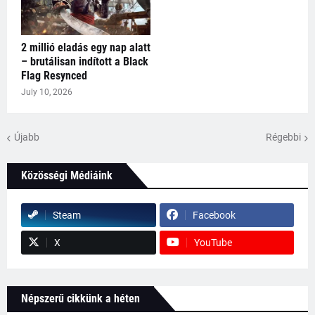
2 millió eladás egy nap alatt
– brutálisan indított a Black
Flag Resynced
July 10, 2026
Újabb
Régebbi
Közösségi Médiáink
Steam
Facebook
X
YouTube
Népszerű cikkünk a héten