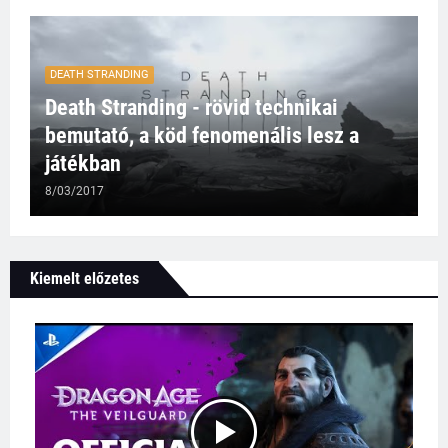
DEATH STRANDING
Death Stranding - rövid technikai
bemutató, a köd fenomenális lesz a
játékban
8/03/2017
Kiemelt előzetes