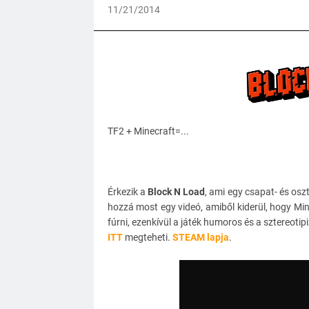
11/21/2014
TF2 + Minecraft=...
Érkezik a
Block N Load
, ami egy csapat- és osz
hozzá most egy videó, amiből kiderül, hogy Mine
fúrni, ezenkívül a játék humoros és a sztereotipi
ITT
megteheti.
STEAM lapja
.