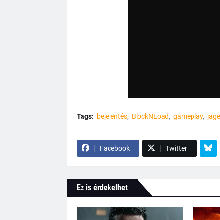
Tags:
bejelentés
BlockNLoad
gameplay
jag
Facebook
Twitter
Ez is érdekelhet