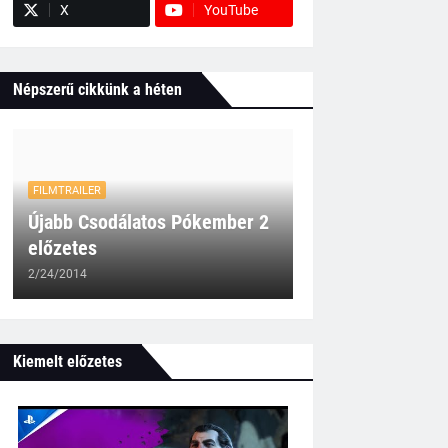
X
YouTube
Népszerű cikkünk a héten
FILMTRAILER
Újabb Csodálatos Pókember 2
előzetes
2/24/2014
Kiemelt előzetes