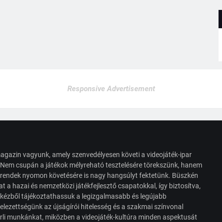
Responsive Advertisement
agazin vagyunk, amely szenvedélyesen követi a videojáték-ipar
. Nem csupán a játékok mélyreható tesztelésére törekszünk, hanem
s trendek nyomon követésére is nagy hangsúlyt fektetünk. Büszkén
t a hazai és nemzetközi játékfejlesztő csapatokkal, így biztosítva,
 kézből tájékoztathassuk a legizgalmasabb és legújabb
elezettségünk az újságírói hitelesség és a szakmai színvonal
érli munkánkat, miközben a videojáték-kultúra minden aspektusát