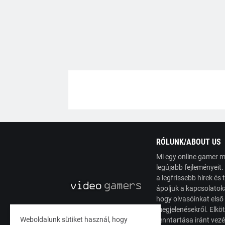
RÓLUNK/ABOUT US
Mi egy online gamer m
legújabb fejleményeit
a legfrissebb hírek é
ápoljuk a kapcsolatoka
hogy olvasóinkat első
megjelenésekről. Elköt
Weboldalunk sütiket használ, hogy
fenntartása iránt vez