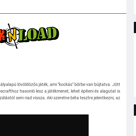
tályalapú lövöldözős játék, ami "kockás" bőrbe van bújtatva. Jött
crafthoz hasonló lesz a játékmenet, lehet építeni és alagutat is
zálástól sem riad vissza. Aki szeretne béta tesztre jelentkezni, az