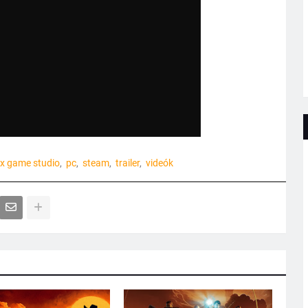
ex game studio
pc
steam
trailer
videók