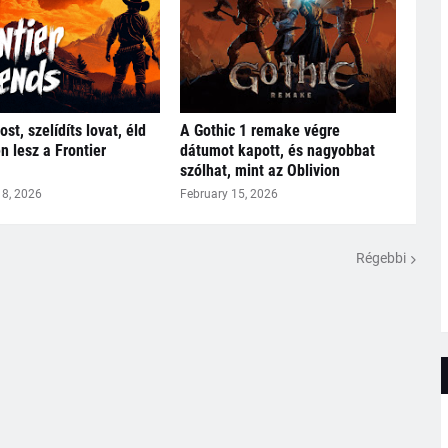
ost, szelídíts lovat, éld
A Gothic 1 remake végre
en lesz a Frontier
dátumot kapott, és nagyobbat
szólhat, mint az Oblivion
18, 2026
February 15, 2026
Régebbi