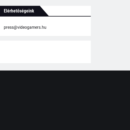
Elérhetőségeink
press@videogamers.hu