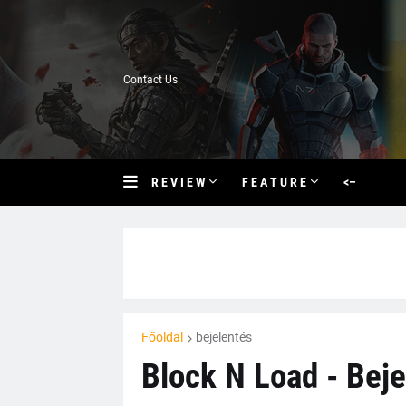
Contact Us
R E V I E W
F E A T U R E
<–
Főoldal
bejelentés
Block N Load - Beje