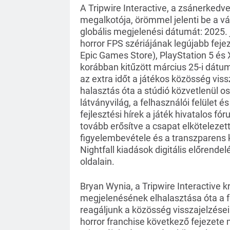
A Tripwire Interactive, a zsánerkedve
megalkotója, örömmel jelenti be a vár
globális megjelenési dátumát: 2025. j
horror FPS szériájának legújabb fej
Epic Games Store), PlayStation 5 és 
korábban kitűzött március 25-i dátum
az extra időt a játékos közösség viss
halasztás óta a stúdió közvetlenül os
látványvilág, a felhasználói felület é
fejlesztési hírek a játék hivatalos f
tovább erősítve a csapat elkötelezet
figyelembevétele és a transzparens 
Nightfall kiadások digitális előrendel
oldalain.
Bryan Wynia, a Tripwire Interactive kr
megjelenésének elhalasztása óta a fel
reagáljunk a közösség visszajelzéseir
horror franchise következő fejezete