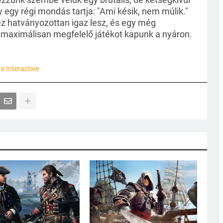
gy régi mondás tartja: "Ami késik, nem múlik."
 ez hatványozottan igaz lesz, és egy még
k maximálisan megfelelő játékot kapunk a nyáron.
re Interactive