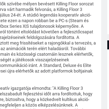
lők szívébe mélyen bevésett Killing Floor sorozat
va várt harmadik felvonás, a Killing Floor 3
úlius 24-ét. A stúdió legendás kooperatív akció-
ezete ezen a napon robban be a PC-s (Steam és
Xbox Series X|S tulajdonosok képernyőire. A
ról történt eltolódást követően a fejlesztőcsapat
zajelzéseinek feldolgozására fordította. A
ztott meg frissítéseket a rajongókkal a tervezés, a
s az animációk terén elért haladásról. További
órumain és közösségi csatornáin lesznek elérhetők,
tségét a játékosok visszajelzéseinek
kommunikáció iránt. A Standard, Deluxe és Elite
ései újra elérhetők az adott platformok boltjainak
eatív igazgatója elmondta: "A Killing Floor 3
szabadult fejlesztési időt arra fordítottuk, hogy
e, biztosítva, hogy a közkedvelt kultikus akció-
 megfeleljen a közös elképzelésünknek. A