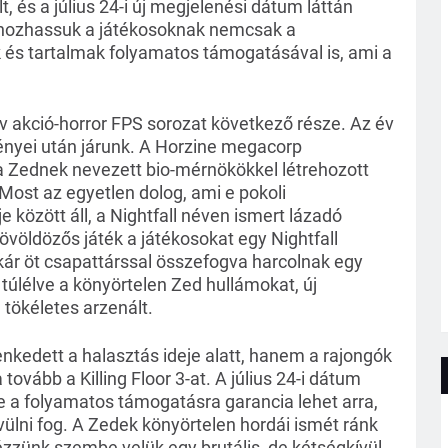
, és a július 24-i új megjelenési dátum láttán
 elhozhassuk a játékosoknak nemcsak a
 és tartalmak folyamatos támogatásával is, ami a
ív akció-horror FPS sorozat következő része. Az év
ményei után járunk. A Horzine megacorp
a Zednek nevezett bio-mérnökökkel létrehozott
ost az egyetlen dolog, ami e pokoli
között áll, a Nightfall néven ismert lázadó
lövöldözős játék a játékosokat egy Nightfall
akár öt csapattárssal összefogva harcolnak egy
 túlélve a könyörtelen Zed hullámokat, új
 tökéletes arzenált.
enkedett a halasztás ideje alatt, hanem a rajongók
 tovább a Killing Floor 3-at. A július 24-i dátum
te a folyamatos támogatásra garancia lehet arra,
vülni fog. A Zedek könyörtelen hordái ismét ránk
ézzünk szembe velük egy brutális, de kétségkívül