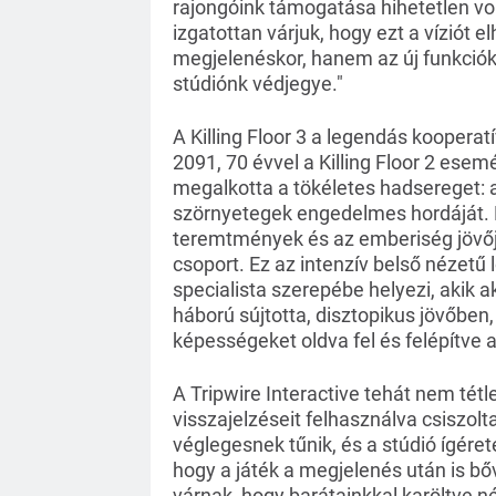
rajongóink támogatása hihetetlen volt
izgatottan várjuk, hogy ezt a víziót
megjelenéskor, hanem az új funkciók
stúdiónk védjegye."
A Killing Floor 3 a legendás kooperat
2091, 70 évvel a Killing Floor 2 ese
megalkotta a tökéletes hadsereget: 
szörnyetegek engedelmes hordáját. M
teremtmények és az emberiség jövője 
csoport. Ez az intenzív belső nézetű 
specialista szerepébe helyezi, akik 
háború sújtotta, disztopikus jövőben,
képességeket oldva fel és felépítve a
A Tripwire Interactive tehát nem tétl
visszajelzéseit felhasználva csiszolta
véglegesnek tűnik, és a stúdió ígére
hogy a játék a megjelenés után is bő
várnak, hogy barátainkkal karöltve n