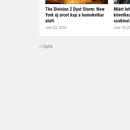
The Division 2 Dust Storm: New
Miért le
York új arcot kap a homokvihar
következ
alatt
szakmai 
July 23, 2026
July 14, 2
Újabb