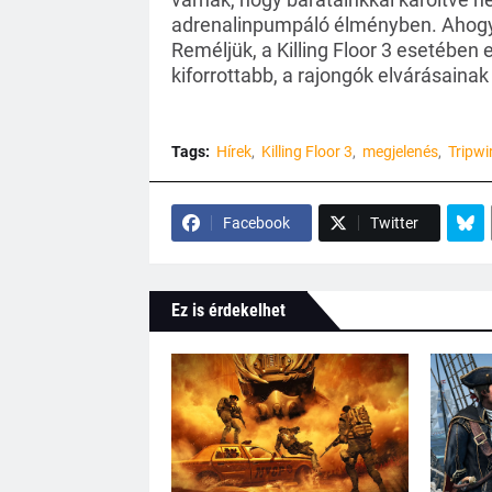
adrenalinpumpáló élményben. Ahogy e
Reméljük, a Killing Floor 3 esetében
kiforrottabb, a rajongók elvárásaina
Tags:
Hírek
Killing Floor 3
megjelenés
Tripwi
Facebook
Twitter
Ez is érdekelhet