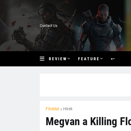
Contact Us
R E V I E W
F E A T U R E
<–
Főoldal
Hírek
Megvan a Killing Fl