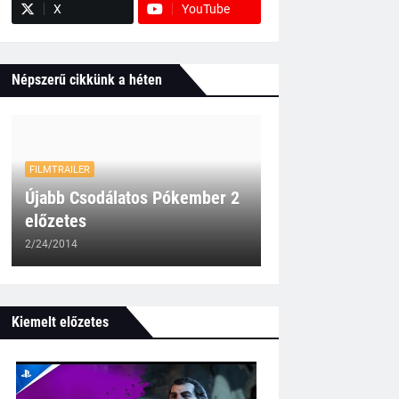
X
YouTube
Népszerű cikkünk a héten
FILMTRAILER
Újabb Csodálatos Pókember 2
előzetes
2/24/2014
Kiemelt előzetes