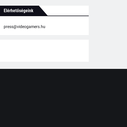
Elérhetőségeink
press@videogamers.hu