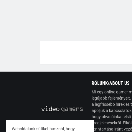
RÓLUNK/ABOUT US
Mi egy online gamer m
legújabb fejleményeit
a legfrissebb hírek é
ápoljuk a kapcsolatoka
hogy olvasóinkat első
megjelenésekről. Elköt
Weboldalunk sütiket használ, hogy
fenntartása iránt vez