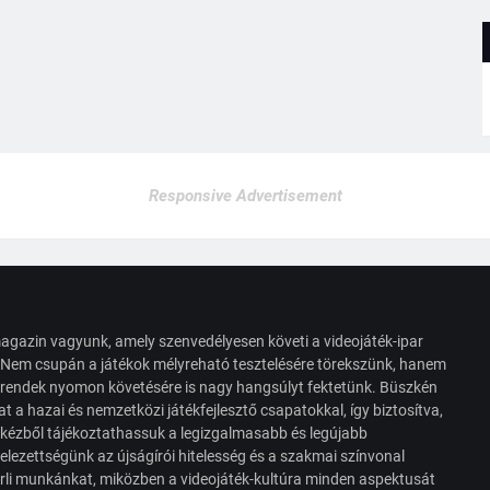
Responsive Advertisement
agazin vagyunk, amely szenvedélyesen követi a videojáték-ipar
. Nem csupán a játékok mélyreható tesztelésére törekszünk, hanem
s trendek nyomon követésére is nagy hangsúlyt fektetünk. Büszkén
t a hazai és nemzetközi játékfejlesztő csapatokkal, így biztosítva,
 kézből tájékoztathassuk a legizgalmasabb és legújabb
elezettségünk az újságírói hitelesség és a szakmai színvonal
érli munkánkat, miközben a videojáték-kultúra minden aspektusát