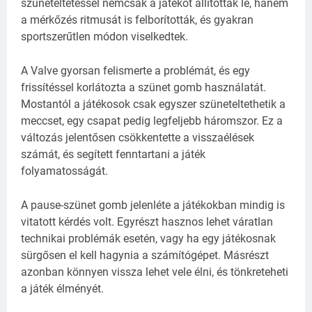
szüneteltetéssel nemcsak a játékot állították le, hanem
a mérkőzés ritmusát is felborították, és gyakran
sportszerűtlen módon viselkedtek.
A Valve gyorsan felismerte a problémát, és egy
frissítéssel korlátozta a szünet gomb használatát.
Mostantól a játékosok csak egyszer szüneteltethetik a
meccset, egy csapat pedig legfeljebb háromszor. Ez a
változás jelentősen csökkentette a visszaélések
számát, és segített fenntartani a játék
folyamatosságát.
A pause-szünet gomb jelenléte a játékokban mindig is
vitatott kérdés volt. Egyrészt hasznos lehet váratlan
technikai problémák esetén, vagy ha egy játékosnak
sürgősen el kell hagynia a számítógépet. Másrészt
azonban könnyen vissza lehet vele élni, és tönkreteheti
a játék élményét.