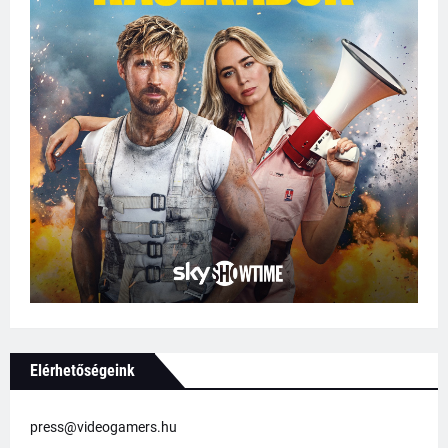
Elérhetőségeink
press@videogamers.hu