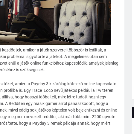
kezdődtek, amikor a játék szerverei többször is leálltak, a
ai probléma is gyötörte a játékot. A megjelenés után sem
etlenül a játék online funkcióihoz kapcsolódik, amelyek jelenleg
léréséhez is szükségesek.
sztőket, amiért a Payday 3 kizárólag kötelező online kapcsolatot
lön profilba is. Egy Trace_Loco nevű játékos például a Twitteren
állítva, hogy hosszú időbe telt, mire létre tudott hozni egy
ni. A Redditen egy másik gamer arról panaszkodott, hogy a
ek, mivel eddig sok játékos képtelen volt bejelentkezni és online
ta egy meg nem nevezett redditer, aki már több mint 2200 upvote-
erősítette, hogy a Payday 3 remek példája annak, hogy miért