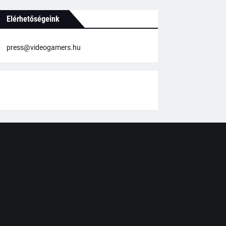
Elérhetőségeink
press@videogamers.hu