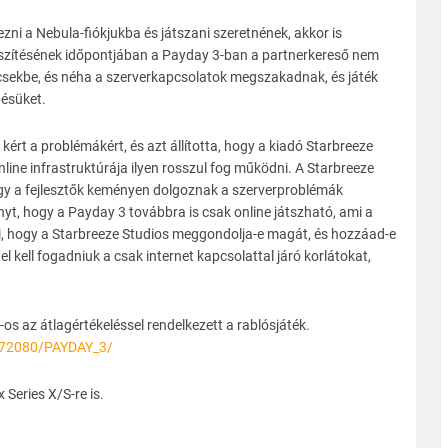
ezni a Nebula-fiókjukba és játszani szeretnének, akkor is
észítésének időpontjában a Payday 3-ban a partnerkereső nem
ccsekbe, és néha a szerverkapcsolatok megszakadnak, és játék
désüket.
rt a problémákért, és azt állította, hogy a kiadó Starbreeze
line infrastruktúrája ilyen rosszul fog működni. A Starbreeze
hogy a fejlesztők keményen dolgoznak a szerverproblémák
yt, hogy a Payday 3 továbbra is csak online játszható, ami a
i, hogy a Starbreeze Studios meggondolja-e magát, és hozzáad-e
el kell fogadniuk a csak internet kapcsolattal járó korlátokat,
s az átlagértékeléssel rendelkezett a rablósjáték.
272080/PAYDAY_3/
Series X/S-re is.