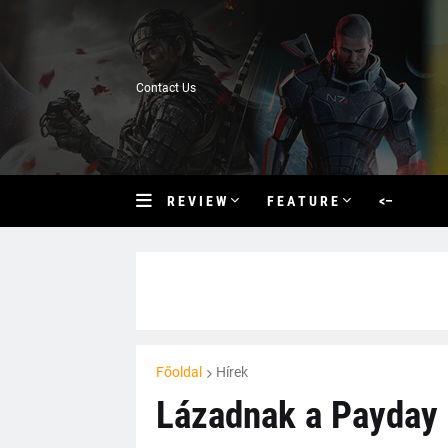
Contact Us
R E V I E W
F E A T U R E
<–
Főoldal
Hírek
Lázadnak a Payday 