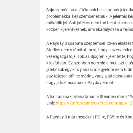
Sajnos, még ha a játékosok be is tudnak jelentk
problémákkal kell szembenézniük. A jelentés k
működik jól. Sok játékos nem tud bejutni a me
közben kijelentkeznek, ami akadályozza a fejlő
A Payday 3 csapata szeptember 22-én elnézést ké
Studios nem számított arra, hogy a szerverek on
vezérigazgatója, Tobias Sjogren kijelentette, 
kijavításán. Ez azonban nem oldja meg azt a tén
játékosok egyik fő panasza. Egyelőre nem tudn
egy teljesen offline módot, vagy a játékosoknak 
hogy játszhassanak a Payday 3-mal.
A hír írásának pillanatában a Steamen már 31%-o
Link:
https://store.steampowered.com/app/1
A Payday 3 már megjelent PC-re, PS5-re és Xbox 