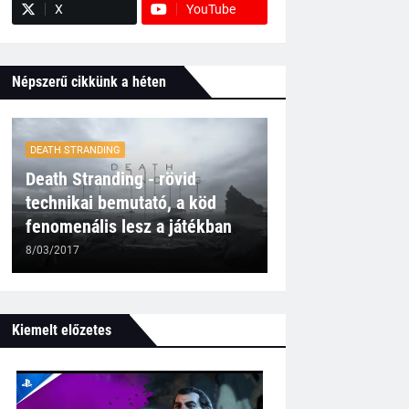
X
YouTube
Népszerű cikkünk a héten
DEATH STRANDING
Death Stranding - rövid
technikai bemutató, a köd
fenomenális lesz a játékban
8/03/2017
Kiemelt előzetes