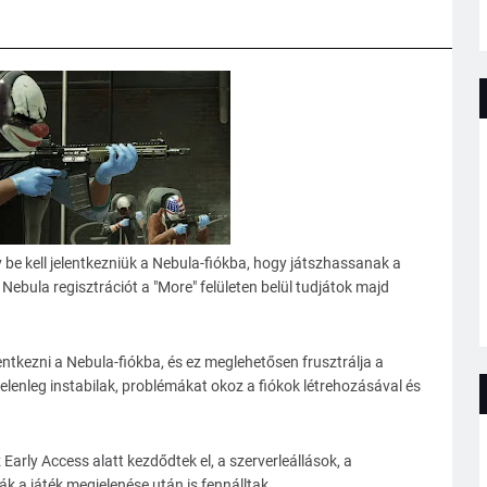
be kell jelentkezniük a Nebula-fiókba, hogy játszhassanak a
Nebula regisztrációt a "More" felületen belül tudjátok majd
entkezni a Nebula-fiókba, és ez meglehetősen frusztrálja a
jelenleg instabilak, problémákat okoz a fiókok létrehozásával és
rly Access alatt kezdődtek el, a szerverleállások, a
 a játék megjelenése után is fennálltak.