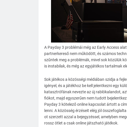
A Payday 3 problémái még az Early Access alatt 
partnerkereső nem működött, és számos technik
szűntek meg a problémák, mivel sok közülük közv
is instabilak, és még az egyjátékos tartalmak e
Sok játékos a közösségi médiában szidja a fejle
igényel, és a játékhoz be kell jelentkezni egy kü
katasztrófának nevezte az új rablókalandot, azt 
fiókot, majd egyszerűen nem tudott bejelentkez
Payday 3 kötelező online kapcsolat ártott a címn
lenni. A közösség érzéseit elég jól összefoglal
ot szerzett azzal a bejegyzéssel, amelyben meg
rossz ötlet a csak online játszható játékok.