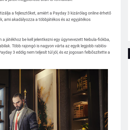
tizálja a fejlesztőket, amiért a Payday 3 kizárólag online érhető
lak, ami akadályozza a többjátékos és az egyjátékos
a játékhoz be kell jelentkezni egy úgynevezett Nebula-fiókba,
abilak. Több rajongó is nagyon várta az egyik legjobb rablós-
yday 3 eddig nem teljesít túl jól, és ez jogosan felbőszítette a