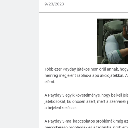
9/23/2023
Több ezer Payday játékos nem örül annak, hogy 
nemrég megjelent rablás-alapú akciójátékkal. A 
elérni.
A Payday 3 egyik követelménye, hogy be kell jel
játékosokat, különösen azért, mert a szerverek 
a bejelentkezéssel.
A Payday 3-mal kapcsolatos problémák még az Ea
meccskereső problémák és a technikai problémák