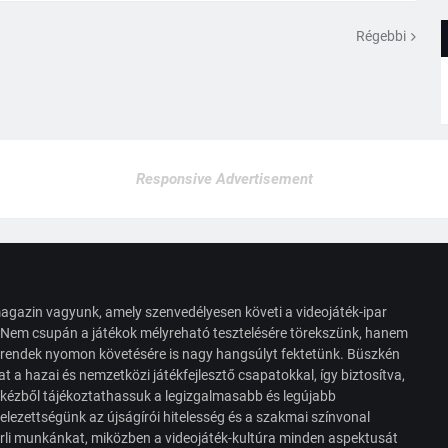
Régebbi
Responsive Advertisement
agazin vagyunk, amely szenvedélyesen követi a videojáték-ipar
. Nem csupán a játékok mélyreható tesztelésére törekszünk, hanem
s trendek nyomon követésére is nagy hangsúlyt fektetünk. Büszkén
t a hazai és nemzetközi játékfejlesztő csapatokkal, így biztosítva,
 kézből tájékoztathassuk a legizgalmasabb és legújabb
elezettségünk az újságírói hitelesség és a szakmai színvonal
érli munkánkat, miközben a videojáték-kultúra minden aspektusát