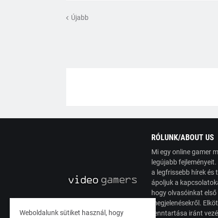
Újabb
RÓLUNK/ABOUT US
Mi egy online gamer m
legújabb fejleményeit
a legfrissebb hírek é
ápoljuk a kapcsolatoka
hogy olvasóinkat első
megjelenésekről. Elköt
Weboldalunk sütiket használ, hogy
fenntartása iránt vez