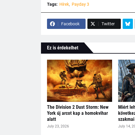
Tags:
Hírek
Payday 3
Facebook
Twitter
Ez is érdekelhet
The Division 2 Dust Storm: New
Miért le
York új arcot kap a homokvihar
következ
alatt
szakmai 
July 23, 2026
July 14, 2