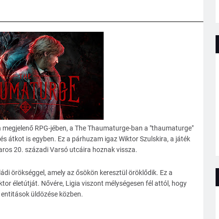
an megjelenő RPG-jében, a The Thaumaturge-ban a "thaumaturge"
s átkot is egyben. Ez a párhuzam igaz Wiktor Szulskira, a játék
iharos 20. századi Varsó utcáira hoznak vissza.
i örökséggel, amely az ősökön keresztül öröklődik. Ez a
r életútját. Nővére, Ligia viszont mélységesen fél attól, hogy
i entitások üldözése közben.