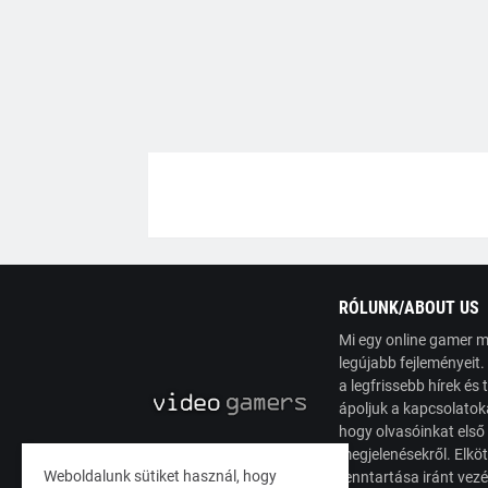
RÓLUNK/ABOUT US
Mi egy online gamer m
legújabb fejleményeit
a legfrissebb hírek é
ápoljuk a kapcsolatoka
hogy olvasóinkat első
megjelenésekről. Elköt
Weboldalunk sütiket használ, hogy
fenntartása iránt vez