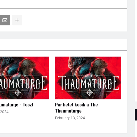
umaturge - Teszt
Pár hetet késik a The
Thaumaturge
 2024
February 13, 2024