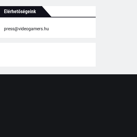
Elérhetőségeink
press@videogamers.hu