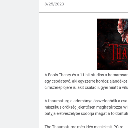
8/25/2023
A Fool's Theory és a 11 bit studios a hamaros
egy csodatevő, aki egyszerre hordoz ajándékot é
címszereplőjére is, akit családi ügyei miatt a v
A thaumaturgia adománya összefonódik a család
misztikus örökség jelentősen meghatározza Wikto
bátyja életveszélybe sodorja magát a földöntúl
The Thaumaturge még idén megjelenik PC-re.