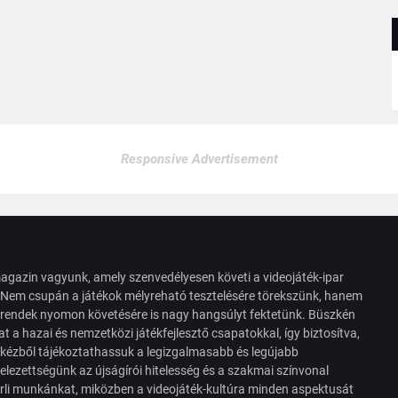
Responsive Advertisement
agazin vagyunk, amely szenvedélyesen követi a videojáték-ipar
. Nem csupán a játékok mélyreható tesztelésére törekszünk, hanem
s trendek nyomon követésére is nagy hangsúlyt fektetünk. Büszkén
t a hazai és nemzetközi játékfejlesztő csapatokkal, így biztosítva,
 kézből tájékoztathassuk a legizgalmasabb és legújabb
elezettségünk az újságírói hitelesség és a szakmai színvonal
érli munkánkat, miközben a videojáték-kultúra minden aspektusát