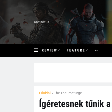
Contact Us
R E V I E W
F E A T U R E
<–
Főoldal
The Thaumaturge
Ígéretesnek tűnik 