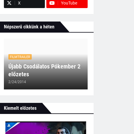
X
YouTube
Népszerű cikkünk a héten
FILMTRAILER
Újabb Csodálatos Pókember 2
előzetes
2/24/2014
Kiemelt előzetes