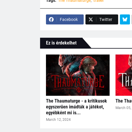
Tags:
The Thaumaturge
trailer
Facebook
Twitter
Ez is érdekelhet
The Thaumaturge - a kritikusok
The Tha
egyszerűen imádták a játékot,
March 05,
egyébként mi is...
March 12, 2024