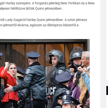
Gagát Harley szerepére. A forgatás jelenleg New Yorkban és a New
eljesen felöltözve látták Quinn jelmezében.
szült Lady Gagáról Harley Quinn jelmezében. A sztár jelmeze
-jelmeztől elvárna, egészen az élénkpiros blézertől a