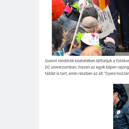
Quinnt rendőrök kíséretében láthatjuk a fotóko
DC univerzumban, hiszen az egyik képen rajongó
táblát is tart, amin részben az áll: "Gyere hozzá