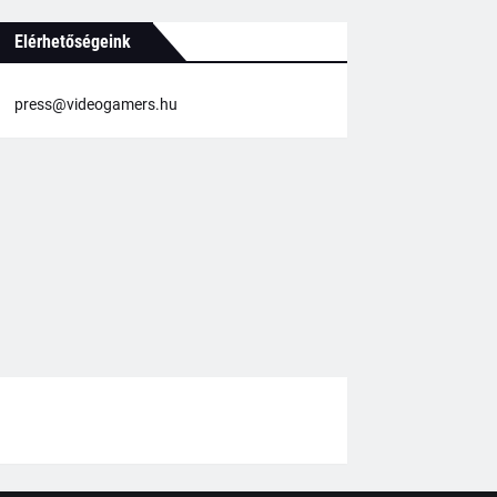
Elérhetőségeink
press@videogamers.hu