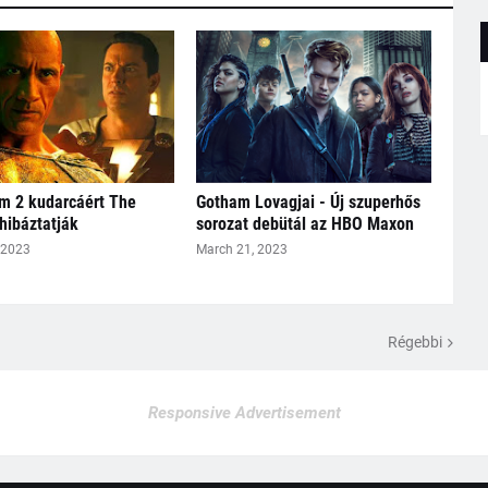
m 2 kudarcáért The
Gotham Lovagjai - Új szuperhős
hibáztatják
sorozat debütál az HBO Maxon
 2023
March 21, 2023
Régebbi
Responsive Advertisement