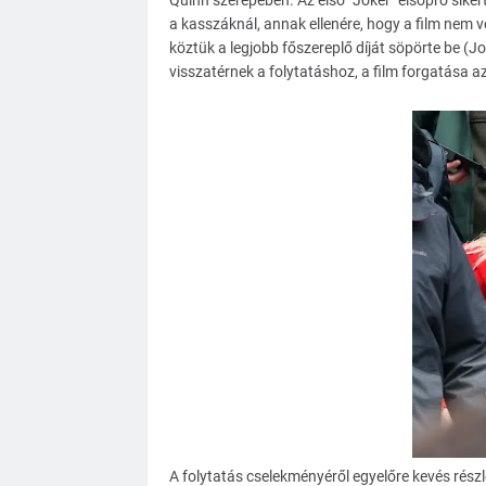
Quinn szerepében. Az első "Joker" elsöprő sikert
a kasszáknál, annak ellenére, hogy a film nem vo
köztük a legjobb főszereplő díját söpörte be (J
visszatérnek a folytatáshoz, a film forgatása 
A folytatás cselekményéről egyelőre kevés részl