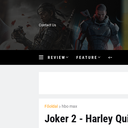
Contact Us
R E V I E W
F E A T U R E
<–
Főoldal
hbo max
Joker 2 - Harley Qu