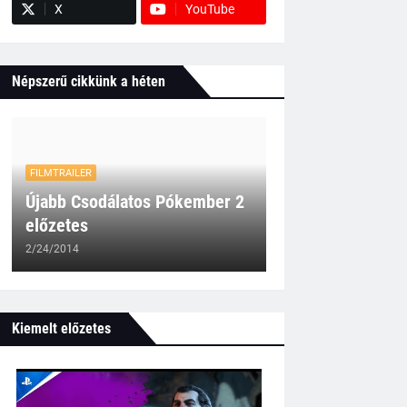
X
YouTube
Népszerű cikkünk a héten
FILMTRAILER
Újabb Csodálatos Pókember 2
előzetes
2/24/2014
Kiemelt előzetes