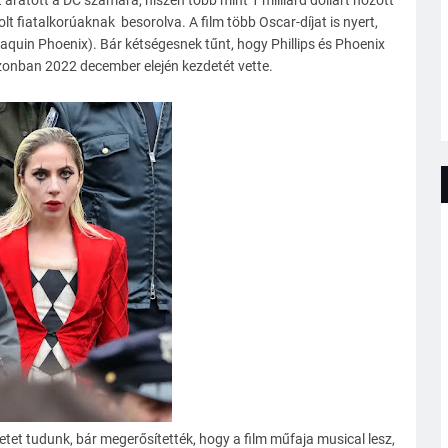
 aratott a DC számára, hiszen több mint 1 milliárd dollárt hozott
lt fiatalkorúaknak besorolva. A film több Oscar-díjat is nyert,
oaquin Phoenix). Bár kétségesnek tűnt, hogy Phillips és Phoenix
azonban 2022 december elején kezdetét vette.
etet tudunk, bár megerősítették, hogy a film műfaja musical lesz,