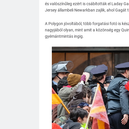
és valószínűleg ezért is csábították el Laday 
Jersey állambeli Newarkban zajlik, ahol Gagát t
A Polygon jóvoltából, több forgatási fotó is ké
nagyjából olyan, mint amit a közönség egy Quinn
gyémántmintás ingig.