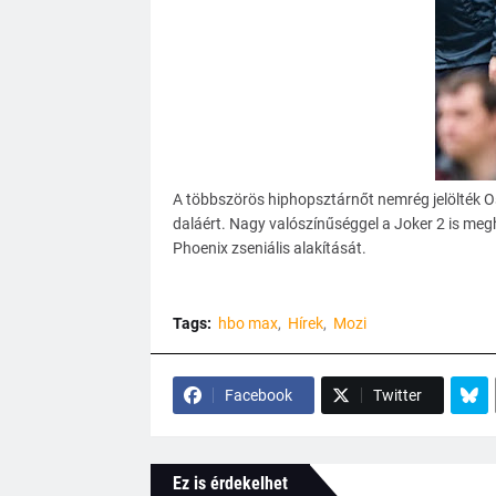
A többszörös hiphopsztárnőt nemrég jelölték Os
daláért. Nagy valószínűséggel a Joker 2 is meg
Phoenix zseniális alakítását.
Tags:
hbo max
Hírek
Mozi
Facebook
Twitter
Ez is érdekelhet