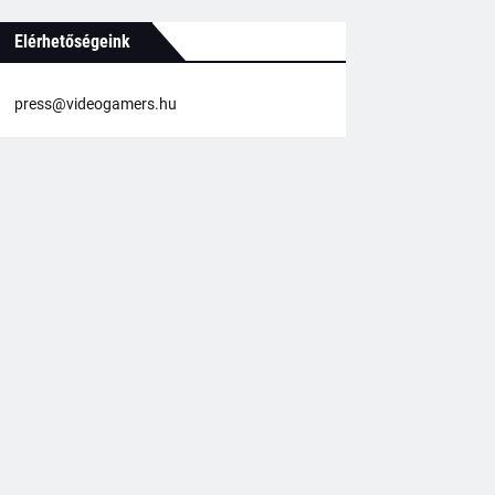
Elérhetőségeink
press@videogamers.hu