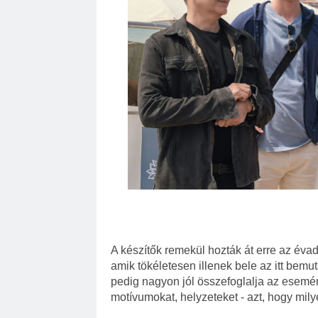
A készítők remekül hozták át erre az éva
amik tökéletesen illenek bele az itt bemu
pedig nagyon jól összefoglalja az esemén
motívumokat, helyzeteket - azt, hogy mily