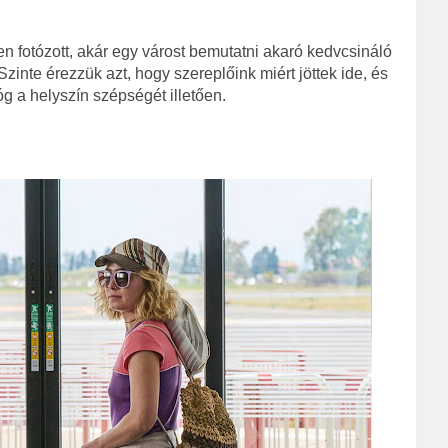
n fotózott, akár egy várost bemutatni akaró kedvcsináló
zinte érezzük azt, hogy szereplőink miért jöttek ide, és
g a helyszín szépségét illetően.