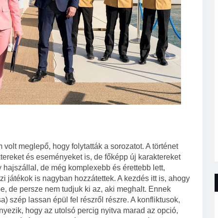
olt meglepő, hogy folytatták a sorozatot. A történet
tereket és eseményeket is, de főképp új karaktereket
 hajszállal, de még komplexebb és érettebb lett,
i játékok is nagyban hozzátettek. A kezdés itt is, ahogy
be, de persze nem tudjuk ki az, aki meghalt. Ennek
a) szép lassan épül fel részről részre. A konfliktusok,
yezik, hogy az utolsó percig nyitva marad az opció,