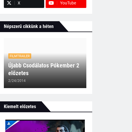
X
YouTube
Népszerű cikkünk a héten
FILMTRAILER
Újabb Csodálatos Pókember 2
előzetes
2/24/2014
Kiemelt előzetes