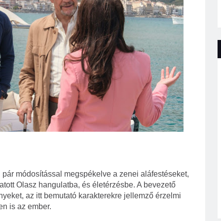
d pár módosítással megspékelve a zenei aláfestéseket,
tatott Olasz hangulatba, és életérzésbe. A bevezető
yeket, az itt bemutató karakterekre jellemző érzelmi
en is az ember.