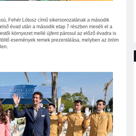
sú, Fehér Lótusz című sikersorozatának a második
t első évad után a második etap 7 részben meséli el a
 festői környezet mellé újfent párosul az előző évadra is
kitöltő események remek prezentálása, melyben az öröm
len.