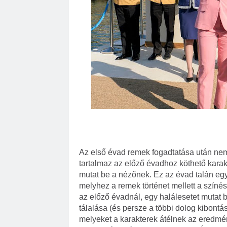
Az első évad remek fogadtatása után nem v
tartalmaz az előző évadhoz köthető karak
mutat be a nézőnek. Ez az évad talán egy
melyhez a remek történet mellett a színész
az előző évadnál, egy halálesetet mutat 
tálalása (és persze a többi dolog kibontás
melyeket a karakterek átélnek az eredmén