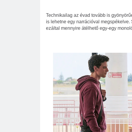
Technikailag az évad tovább is gyönyörűe
is lehetne egy narrációval megspékelve. S
ezáltal mennyire átélhető egy-egy monoló