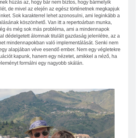
emek húzás az, hogy bár nem biztos, hogy bármelyik
lét, de mivel az elején az egész történetnek megkapjuk
inket. Sok karakterrel lehet azonosulni, ami leginkább a
lásának köszönhető. Van itt a repertoárban munka,
ység és még sok más probléma, ami a mindennapok
l dédelgetett álomnak titulált gazdaság jelenlétre, az a
ténet mindennapokban való implementálását. Senki nem
t egy alapjában véve esendő ember. Nem egy végletekre
ituációt kapunk, hanem egy nézetet, amikkel a néző, ha
véleményt formálni egy nagyobb skálán.