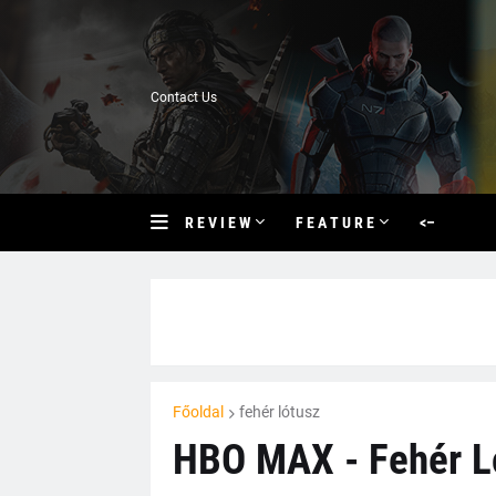
Contact Us
R E V I E W
F E A T U R E
<–
Főoldal
fehér lótusz
HBO MAX - Fehér Ló