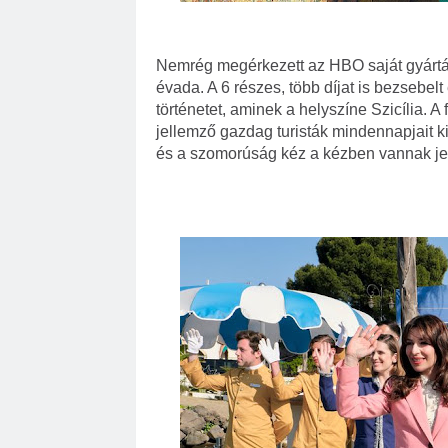
Nemrég megérkezett az HBO saját gyártá
évada. A 6 részes, több díjat is bezsebel
történetet, aminek a helyszíne Szicília. A
jellemző gazdag turisták mindennapjait 
és a szomorúság kéz a kézben vannak je