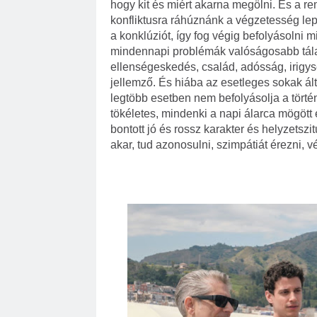
hogy kit és miért akarna megölni. És a r
konfliktusra ráhúznánk a végzetesség lep
a konklúziót, így fog végig befolyásolni m
mindennapi problémák valóságosabb tála
ellenségeskedés, család, adósság, irig
jellemző. És hiába az esetleges sokak álta
legtöbb esetben nem befolyásolja a tör
tökéletes, mindenki a napi álarca mögöt
bontott jó és rossz karakter és helyzetsz
akar, tud azonosulni, szimpátiát érezni, 