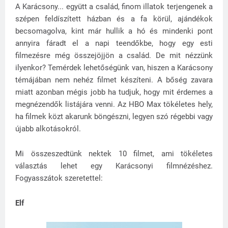
A Karácsony... együtt a család, finom illatok terjengenek a
szépen feldíszített házban és a fa körül, ajándékok
becsomagolva, kint már hullik a hó és mindenki pont
annyira fáradt el a napi teendőkbe, hogy egy esti
filmezésre még összejöjjön a család. De mit nézzünk
ilyenkor? Temérdek lehetőségünk van, hiszen a Karácsony
témájában nem nehéz filmet készíteni. A bőség zavara
miatt azonban mégis jobb ha tudjuk, hogy mit érdemes a
megnézendők listájára venni. Az HBO Max tökéletes hely,
ha filmek közt akarunk böngészni, legyen szó régebbi vagy
újabb alkotásokról.
Mi összeszedtünk nektek 10 filmet, ami tökéletes
választás lehet egy Karácsonyi filmnézéshez.
Fogyasszátok szeretettel:
Elf