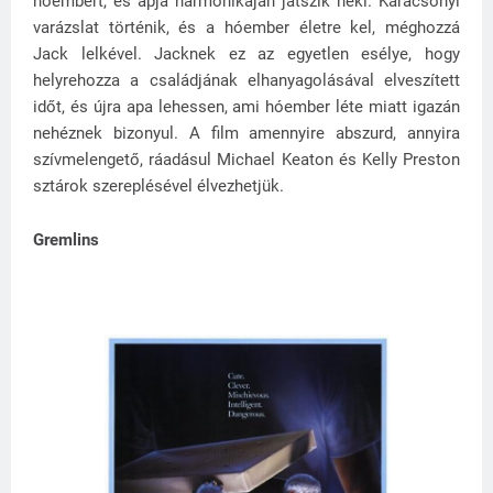
hóembert, és apja harmónikáján játszik neki. Karácsonyi
varázslat történik, és a hóember életre kel, méghozzá
Jack lelkével. Jacknek ez az egyetlen esélye, hogy
helyrehozza a családjának elhanyagolásával elveszített
időt, és újra apa lehessen, ami hóember léte miatt igazán
nehéznek bizonyul. A film amennyire abszurd, annyira
szívmelengető, ráadásul Michael Keaton és Kelly Preston
sztárok szereplésével élvezhetjük.
Gremlins