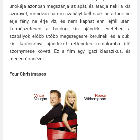
unokája azonban megszánja az apát, és átadja neki a kis
szörnyet, mondván három szabályt kell csak betartani: ne
érje fény, ne érje víz, és nem kaphat enni éjfél után.
Természetesen a boldog kis ajándék esetében a
szabályok előbb utóbb megszegésre kerülnek, és a cuki
kis karácsonyi ajándékot rettenetes rémálomba illő
szörnymese követi. Ez a film egy igazi klasszikus, és
megéri újranézni.
Four Christmases