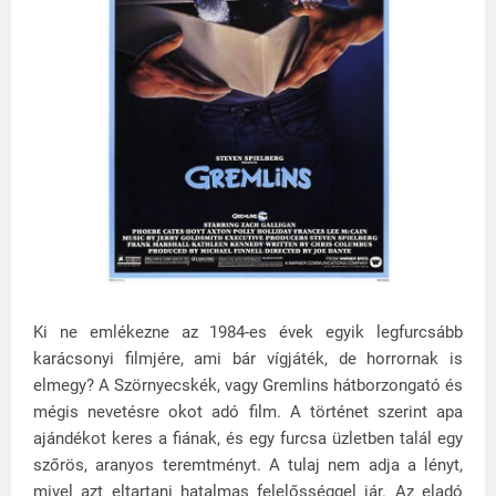
Ki ne emlékezne az 1984-es évek egyik legfurcsább
karácsonyi filmjére, ami bár vígjáték, de horrornak is
elmegy? A Szörnyecskék, vagy Gremlins hátborzongató és
mégis nevetésre okot adó film. A történet szerint apa
ajándékot keres a fiának, és egy furcsa üzletben talál egy
szőrös, aranyos teremtményt. A tulaj nem adja a lényt,
mivel azt eltartani hatalmas felelősséggel jár. Az eladó