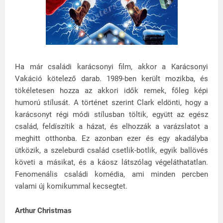
Ha már családi karácsonyi film, akkor a Karácsonyi
Vakáció kötelező darab. 1989-ben került mozikba, és
tökéletesen hozza az akkori idők remek, főleg képi
humorú stílusát. A történet szerint Clark eldönti, hogy a
karácsonyt régi módi stílusban töltik, együtt az egész
család, feldíszítik a házat, és elhozzák a varázslatot a
meghitt otthonba. Ez azonban ezer és egy akadályba
ütközik, a szeleburdi család csetlik-botlik, egyik ballövés
követi a másikat, és a káosz látszólag végeláthatatlan.
Fenomenális családi komédia, ami minden percben
valami új komikummal kecsegtet.
Arthur Christmas