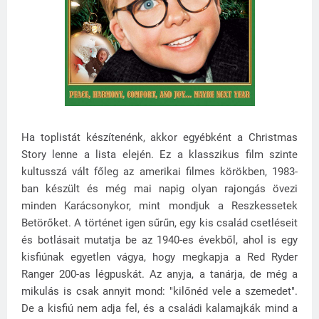
Ha toplistát készítenénk, akkor egyébként a Christmas
Story lenne a lista elején. Ez a klasszikus film szinte
kultusszá vált főleg az amerikai filmes körökben, 1983-
ban készült és még mai napig olyan rajongás övezi
minden Karácsonykor, mint mondjuk a Reszkessetek
Betörőket. A történet igen sűrűn, egy kis család csetléseit
és botlásait mutatja be az 1940-es évekből, ahol is egy
kisfiúnak egyetlen vágya, hogy megkapja a Red Ryder
Ranger 200-as légpuskát. Az anyja, a tanárja, de még a
mikulás is csak annyit mond: "kilőnéd vele a szemedet".
De a kisfiú nem adja fel, és a családi kalamajkák mind a