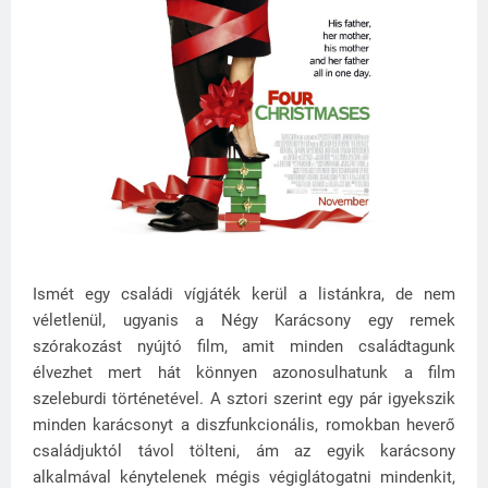
Ismét egy családi vígjáték kerül a listánkra, de nem
véletlenül, ugyanis a Négy Karácsony egy remek
szórakozást nyújtó film, amit minden családtagunk
élvezhet mert hát könnyen azonosulhatunk a film
szeleburdi történetével. A sztori szerint egy pár igyekszik
minden karácsonyt a diszfunkcionális, romokban heverő
családjuktól távol tölteni, ám az egyik karácsony
alkalmával kénytelenek mégis végiglátogatni mindenkit,