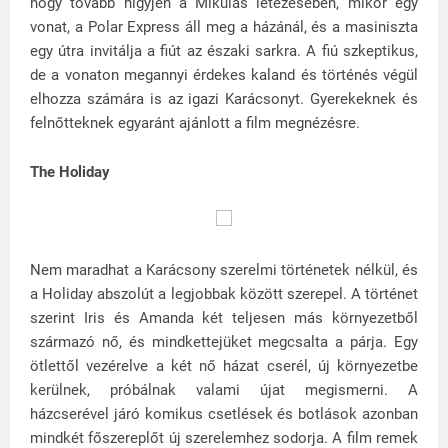
hogy tovább higyjen a Mikulás létezésében, mikor egy
vonat, a Polar Express áll meg a házánál, és a masiniszta
egy útra invitálja a fiút az északi sarkra. A fiú szkeptikus,
de a vonaton megannyi érdekes kaland és történés végül
elhozza számára is az igazi Karácsonyt. Gyerekeknek és
felnőtteknek egyaránt ajánlott a film megnézésre.
The Holiday
Nem maradhat a Karácsony szerelmi történetek nélkül, és
a Holiday abszolút a legjobbak között szerepel. A történet
szerint Iris és Amanda két teljesen más környezetből
származó nő, és mindkettejüket megcsalta a párja. Egy
ötlettől vezérelve a két nő házat cserél, új környezetbe
kerülnek, próbálnak valami újat megismerni. A
házcserével járó komikus csetlések és botlások azonban
mindkét főszereplőt új szerelemhez sodorja. A film remek