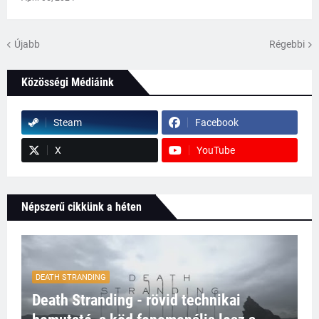
Újabb
Régebbi
Közösségi Médiáink
Steam
Facebook
X
YouTube
Népszerű cikkünk a héten
DEATH STRANDING
Death Stranding - rövid technikai