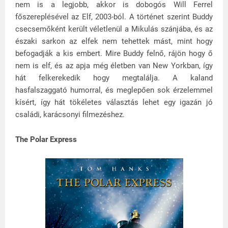
nem is a legjobb, akkor is dobogós Will Ferrel
főszereplésével az Elf, 2003-ból. A történet szerint Buddy
csecsemőként került véletlenül a Mikulás szánjába, és az
északi sarkon az elfek nem tehettek mást, mint hogy
befogadják a kis embert. Mire Buddy felnő, rájön hogy ő
nem is elf, és az apja még életben van New Yorkban, így
hát felkerekedik hogy megtalálja. A kaland
hasfalszaggató humorral, és meglepően sok érzelemmel
kísért, így hát tökéletes választás lehet egy igazán jó
családi, karácsonyi filmezéshez.
The Polar Express