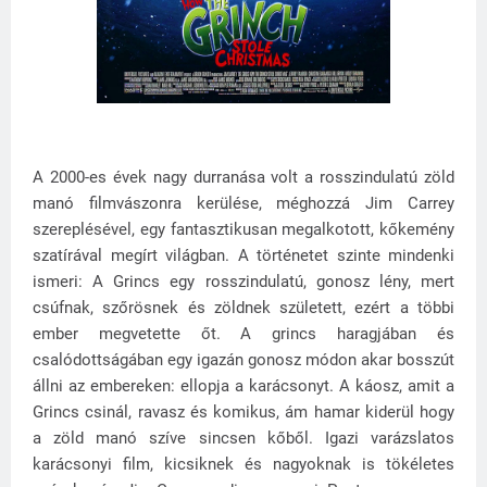
A 2000-es évek nagy durranása volt a rosszindulatú zöld
manó filmvászonra kerülése, méghozzá Jim Carrey
szereplésével, egy fantasztikusan megalkotott, kőkemény
szatírával megírt világban. A történetet szinte mindenki
ismeri: A Grincs egy rosszindulatú, gonosz lény, mert
csúfnak, szőrösnek és zöldnek született, ezért a többi
ember megvetette őt. A grincs haragjában és
csalódottságában egy igazán gonosz módon akar bosszút
állni az embereken: ellopja a karácsonyt. A káosz, amit a
Grincs csinál, ravasz és komikus, ám hamar kiderül hogy
a zöld manó szíve sincsen kőből. Igazi varázslatos
karácsonyi film, kicsiknek és nagyoknak is tökéletes