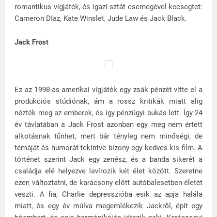
romantikus vígjáték, és igazi sztát csemegével kecsegtet:
Cameron DIaz, Kate Winslet, Jude Law és Jack Black.
Jack Frost
Ez az 1998-as amerikai vígjáték egy zsák pénzét vitte el a
produkciós stúdiónak, ám a rossz kritikák miatt alig
nézték meg az emberek, és így pénzügyi bukás lett. Így 24
év távlatában a Jack Frost azonban egy meg nem értett
alkotásnak tűnhet, mert bár tényleg nem minőségi, de
témáját és humorát tekintve bizony egy kedves kis film. A
történet szerint Jack egy zenész, és a banda sikerét a
családja elé helyezve lavírozik két élet között. Szeretne
ezen változtatni, de karácsony előtt autóbalesetben életét
veszti. A fia, Charlie depresszióba esik az apja halála
miatt, és egy év múlva megemlékezik Jackről, épít egy