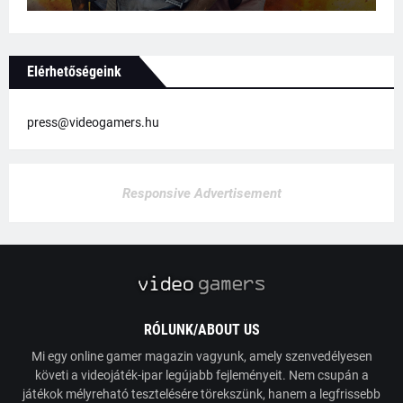
Elérhetőségeink
press@videogamers.hu
Responsive Advertisement
RÓLUNK/ABOUT US
Mi egy online gamer magazin vagyunk, amely szenvedélyesen
követi a videojáték-ipar legújabb fejleményeit. Nem csupán a
játékok mélyreható tesztelésére törekszünk, hanem a legfrissebb