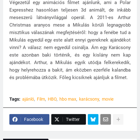
Végezetül egy animációs filmet ajánlunk, ami a Polar
Expresshez hasonlóan teljesen 3d animált, de inkább
meseszerű látványvilággal operál. A 2011-es Arthur
Christmas aranyos mese a Mikulás körüli legnagyobb
misztikus válaszának megfejtéséről: hogy a fenébe tud a
Mikulás egyedül egy este alatt ennyi gyereknek ajándékot
vinni? A válasz: nem egyedül csinálja. Ám egy Karácsony
este azonban baki történik, és egy kislány nem kap
ajándékot. Arthur, a Mikulás egyik utódja felkerekedik,
hogy helyrehozza a bakit, ám eközben ezerféle kalandba
és problémába ütközik. Főleg kicsiknek ajánljuk a filmet.
Tags:
ajánló
Film
HBO
hbo max
karácsony
movie
Facebook
Twitter