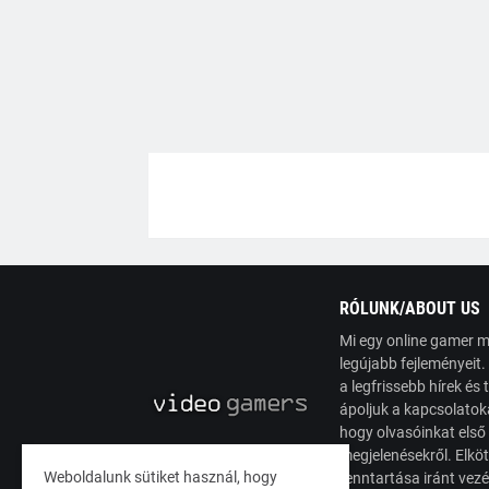
RÓLUNK/ABOUT US
Mi egy online gamer m
legújabb fejleményeit
a legfrissebb hírek é
ápoljuk a kapcsolatoka
hogy olvasóinkat első
megjelenésekről. Elköt
Weboldalunk sütiket használ, hogy
fenntartása iránt vez