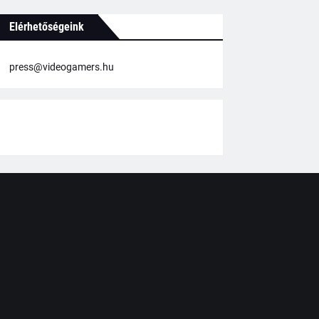
Elérhetőségeink
press@videogamers.hu