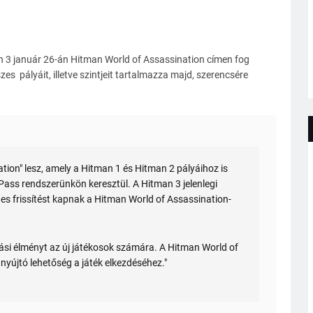
an 3 január 26-án Hitman World of Assassination címen fog
es pályáit, illetve szintjeit tartalmazza majd, szerencsére
tion" lesz, amely a Hitman 1 és Hitman 2 pályáihoz is
Pass rendszerünkön keresztül. A Hitman 3 jelenlegi
s frissítést kapnak a Hitman World of Assassination-
lási élményt az új játékosok számára. A Hitman World of
nyújtó lehetőség a játék elkezdéséhez."