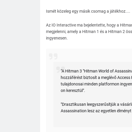
Ismét közeleg egy másik csomag a játékhoz....
Az IO Interactive ma bejelentette, hogy a Hitm
megjelenni, amely a Hitman 1 és a Hitman 2 össz
ingyenesen.
"A Hitman 3 "Hitman World of Assassina
hozzáférést biztosít a meglévő Access 
tulajdonosai minden platformon ingyene
on keresztül".
"Drasztikusan leegyszerűsítjük a vásár
Assassination lesz az egyetlen élményt 