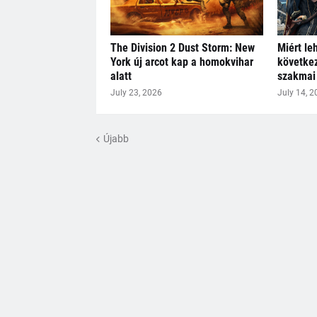
The Division 2 Dust Storm: New
Miért le
York új arcot kap a homokvihar
következ
alatt
szakmai 
July 23, 2026
July 14, 2
Újabb