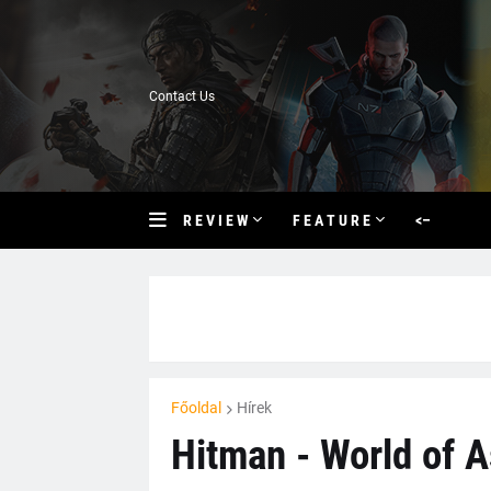
Contact Us
R E V I E W
F E A T U R E
<–
Főoldal
Hírek
Hitman - World of A