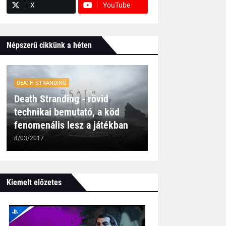
X
YouTube
Népszerű cikkünk a héten
DEATH STRANDING
Death Stranding - rövid
technikai bemutató, a köd
fenomenális lesz a játékban
8/03/2017
Kiemelt előzetes