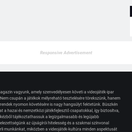
Responsive Advertisement
agazin vagyunk, amely szenvedélyesen követi a videojáték-ipar
. Nem csupán a játékok mélyreható tesztelésére törekszünk, hanem
s trendek nyomon követésére is nagy hangsúlyt fektetünk. Büszkén
t a hazai és nemzetközi játékfejlesztő csapatokkal, így biztosítva,
 kézből tájékoztathassuk a legizgalmasabb és legújabb
elezettségünk az újságírói hitelesség és a szakmai színvonal
érli munkánkat, miközben a videojáték-kultúra minden aspektusát