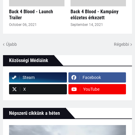
Back 4 Blood - Launch
Back 4 Blood - Kampány
Trailer
előzetes érkezett
October 06, 2021
September 14, 2021
Újabb
Régebbi
Közösségi Médiáink
Steam
Facebook
X
YouTube
Népszerű cikkünk a héten