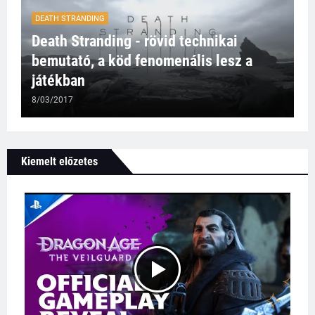
DEATH STRANDING
Death Stranding - rövid technikai
bemutató, a köd fenomenális lesz a
játékban
8/03/2017
Kiemelt előzetes