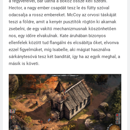
a fegyvereivel, bár uátna a bökőz össze kell szedni.
Hector, a nagy ember csapdát tesz le és fütty szóval
odacsalja a rossz embereket. McCoy az orvosi táskáját
teszi a földre, amit a kenyér pusztítók rögtön ki akarnak
zsebelni, de egy vakító mechanizmusnak köszönhetően
nos, egy időre elvakulnak. Kate áruhában bizonyos
ellenfelek között tud flangálni és elcsábítja őket, elvonva
ezzel figyelmüket, míg Isabelle, aki mágiat használva
sárkánytesóvá tesz két banditát, így ha az egyik meghal, a
másik is követi.