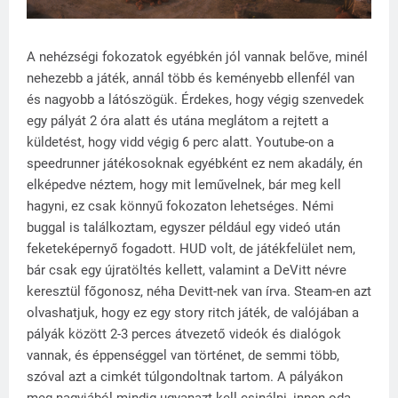
A nehézségi fokozatok egyébkén jól vannak belőve, minél
nehezebb a játék, annál több és keményebb ellenfél van
és nagyobb a látószögük. Érdekes, hogy végig szenvedek
egy pályát 2 óra alatt és utána meglátom a rejtett a
küldetést, hogy vidd végig 6 perc alatt. Youtube-on a
speedrunner játékosoknak egyébként ez nem akadály, én
elképedve néztem, hogy mit leművelnek, bár meg kell
hagyni, ez csak könnyű fokozaton lehetséges. Némi
buggal is találkoztam, egyszer például egy videó után
feketeképernyő fogadott. HUD volt, de játékfelület nem,
bár csak egy újratöltés kellett, valamint a DeVitt névre
keresztül főgonosz, néha Devitt-nek van írva. Steam-en azt
olvashatjuk, hogy ez egy story ritch játék, de valójában a
pályák között 2-3 perces átvezető videók és dialógok
vannak, és éppenséggel van történet, de semmi több,
szóval azt a cimkét túlgondoltnak tartom. A pályákon
meg nagyjából mindig ugyanazt kell csinálni, innen oda