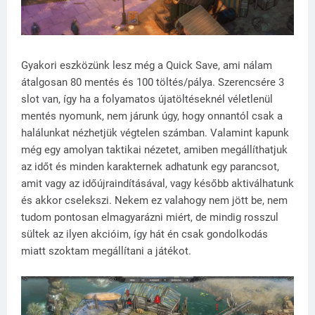
Gyakori eszközünk lesz még a Quick Save, ami nálam
átalgosan 80 mentés és 100 töltés/pálya. Szerencsére 3
slot van, így ha a folyamatos újatöltéseknél véletlenül
mentés nyomunk, nem járunk úgy, hogy onnantól csak a
halálunkat nézhetjük végtelen számban. Valamint kapunk
még egy amolyan taktikai nézetet, amiben megállíthatjuk
az időt és minden karakternek adhatunk egy parancsot,
amit vagy az időújraindításával, vagy később aktiválhatunk
és akkor cselekszi. Nekem ez valahogy nem jött be, nem
tudom pontosan elmagyarázni miért, de mindig rosszul
sültek az ilyen akcióim, így hát én csak gondolkodás
miatt szoktam megállítani a játékot.