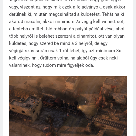
vagy, viszont az, hogy mik ezek a feladványok, csak akkor
derülnek ki, miután megcsináltad a küldetést. Tehát ha ki
akarod maxolni, akkor minimum 2x végig kell vinned, sőt,
a fentebb említett híd robbantós pályát például véve, ahol
több helyről is belehet szerezni a dinamitot, ott van olyan
küldetés, hogy szered be mind a 3 helyről, de egy
végigjátszás során csak 1-ről lehet, így azt minimum 3x
kell végigvinni. Örültem volna, ha alaból úgy esek neki
valaminek, hogy tudom mire figyeljek oda.