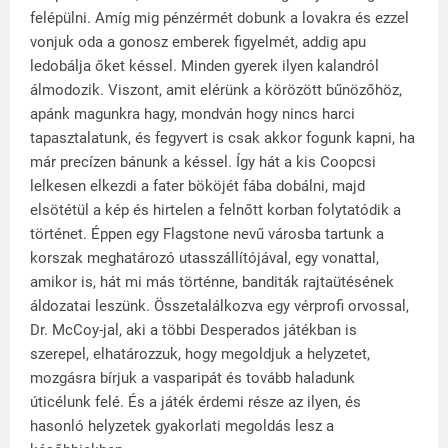
felépülni. Amíg mig pénzérmét dobunk a lovakra és ezzel
vonjuk oda a gonosz emberek figyelmét, addig apu
ledobálja őket késsel. Minden gyerek ilyen kalandról
álmodozik. Viszont, amit elérünk a körözött bűnözőhöz,
apánk magunkra hagy, mondván hogy nincs harci
tapasztalatunk, és fegyvert is csak akkor fogunk kapni, ha
már precízen bánunk a késsel. Így hát a kis Coopcsi
lelkesen elkezdi a fater bököjét fába dobálni, majd
elsötétül a kép és hirtelen a felnőtt korban folytatódik a
történet. Éppen egy Flagstone nevű városba tartunk a
korszak meghatározó utasszállítójával, egy vonattal,
amikor is, hát mi más történne, banditák rajtaütésének
áldozatai leszünk. Összetalálkozva egy vérprofi orvossal,
Dr. McCoy-jal, aki a többi Desperados játékban is
szerepel, elhatározzuk, hogy megoldjuk a helyzetet,
mozgásra bírjuk a vasparipát és tovább haladunk
úticélunk felé. És a játék érdemi része az ilyen, és
hasonló helyzetek gyakorlati megoldás lesz a