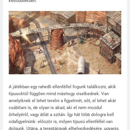
későbbiekben.
A játékban egy rahedli ellenféllel fogunk találkozni, akik
típusoktól függően mind máshogy viselkednek. Van
amelyiknek el lehet terelni a figyelmét, sőt, el lehet akár
csábítani is, de olyan is akad, aki el nem mozdul
őrhelyéről, vagy átlát a szitán. Így hát több dologra kell
odafigyelnünk: először is, milyen típusú ellenféllel van
dolgunk. Utána, a tereptárgyak elhelyezkedésére, ugyanis