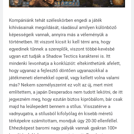
Kompániánk tehát széleskörben engedi a játék
kihívásainak megoldását, ráadásul amilyen különböző
képességeik vannak, annyira más a véleményük a
történetben. Itt viszont kicsit ki kell térni arra, hogy
egyedinek tűnnek a szereplők, viszont többé-kevésbé
ugyan ezt tudják a Shadow Tectics karakterei is. Itt
mindenki levonhatja a konklúziót: eltekinthetünk afelett,
hogy ugyanaz a fejlesztő döntően ugyanazokkal a
játékmeneti elemekkel operál, vagy kellett volna valami
más? Nekem személyszerint ez volt az új, mert mint
említettem, a japán Desperados nem tudott lekötni, de itt
jegyezném meg, hogy ezután biztos kipróbálom, bár csak
majd ha leülepedett bennem a stílus. Visszatérve a
vadnyugatra, a stílusból kifolyólag én kisebb méretű
térképekre számítottam, mondjuk úgy 20-30 ellenféllel.
Ehhezképest baromi nagy pályák vannak gyakran 100+