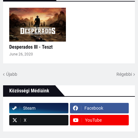
Desperados III - Teszt
June 26, 2020
Újabb
Régebbi
Közösségi Médiáink
Steam
Facebook
X
YouTube