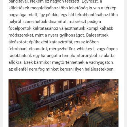
banditával. Nekem ez nagyon tetszett. Egyrészt, a
küldetések megoldásához több lehetőség is van a térkép
nagysága miatt, így például egy híd felrobbantásához több
helyről szerezhetünk dinamitot, másrészt pedig a
főcélpontok kiiktatásához választhatunk komplikáltabb
módszereket, mint a nyers gyilkosságot. Balesettnek
álcázotott építkezési katasztrófát, rossz időben
felrobbant dinamitot, mérgezhetünk whiskey-t, vagy éppen
rádobhatunk egy harangot a templomtoronyból az alatta
állókra. Ezek bármikor megtörténhetnek a vadnyugaton,
az ellenfél nem fog minket keresni ilyen halálesetekben.