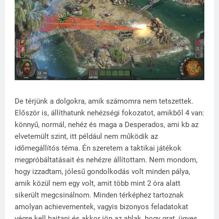
De térjünk a dolgokra, amik számomra nem tetszettek.
Először is, állíthatunk nehézségi fokozatot, amikből 4 van:
könnyű, normál, nehéz és maga a Desperados, ami kb az
elvetemült szint, itt például nem működik az
időmegállítós téma. Én szeretem a taktikai játékok
megpróbáltatásait és nehézre állítottam. Nem mondom,
hogy izzadtam, jólesű gondolkodás volt minden pálya,
amik közül nem egy volt, amit több mint 2 óra alatt
sikerült megcsinálnom. Minden térképhez tartoznak
amolyan achievementek, vagyis bizonyos feladatokat
végre kell hajtani és akkor jön az ablak, hogy grat, ügyes