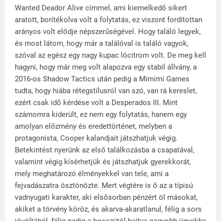
Wanted Deador Alive címmel, ami kiemelkedő sikert
aratott, borítékolva volt a folytatás, ez viszont fordítottan
arányos volt elődje népszerűségével. Hogy találó legyek,
és most látom, hogy már a találóval is találó vagyok,
szóval az egész egy nagy kupac lócitrom volt. De meg kell
hagyni, hogy már meg volt alapozva egy stabil állvány, a
2016-os Shadow Tactics után pedig a Mimimi Games
tudta, hogy hiába rétegstílusról van szó, van rá kereslet,
ezért csak idő kérdése volt a Desperados III. Mint
számomra kiderült, ez nem egy folytatás, hanem egy
amolyan előzmény és eredettörténet, melyben a
protagonista, Cooper kalandjait játszhatjuk végig.
Betekintést nyerünk az első találkozásba a csapatával,
valamint végig kísérhetjük és játszhatjuk gyerekkorát,
mely meghatározó élményekkel van tele, ami a
fejvadászatra ösztönözte. Mert végtére is ő az a típisú
vadnyugati karakter, aki elsősorban pénzért öl másokat,
akiket a törvény köröz, és akarva-akaratlanul, félig a sors