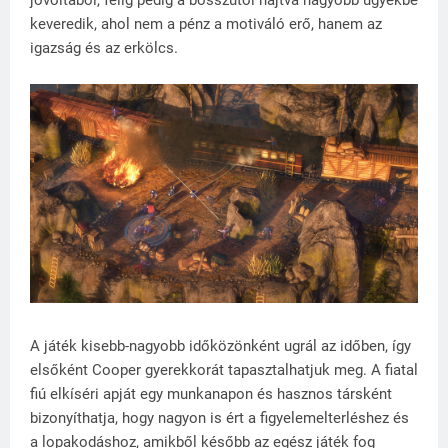
jóvóltából, félig pedig a bosszútól hajtva nagyobb ügyekbe
keveredik, ahol nem a pénz a motiváló erő, hanem az
igazság és az erkölcs.
A játék kisebb-nagyobb időközönként ugrál az időben, így
elsőként Cooper gyerekkorát tapasztalhatjuk meg. A fiatal
fiú elkíséri apját egy munkanapon és hasznos társként
bizonyíthatja, hogy nagyon is ért a figyelemelterléshez és
a lopakodáshoz, amikből később az egész játék fog