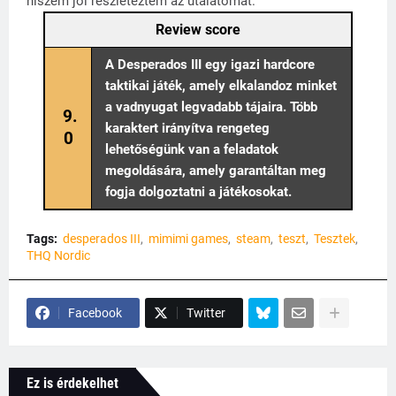
hiszem jól részleteztem az utalátomat.
Review score
A Desperados III egy igazi hardcore
taktikai játék, amely elkalandoz minket
a vadnyugat legvadabb tájaira. Több
9.
karaktert irányítva rengeteg
0
lehetőségünk van a feladatok
megoldására, amely garantáltan meg
fogja dolgoztatni a játékosokat.
Tags:
desperados III
mimimi games
steam
teszt
Tesztek
THQ Nordic
Facebook
Twitter
Ez is érdekelhet