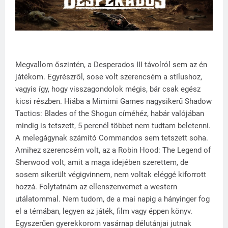
Megvallom őszintén, a Desperados III távolról sem az én
játékom. Egyrészről, sose volt szerencsém a stílushoz,
vagyis így, hogy visszagondolok mégis, bár csak egész
kicsi részben. Hiába a Mimimi Games nagysikerű Shadow
Tactics: Blades of the Shogun címéhéz, habár valójában
mindig is tetszett, 5 percnél többet nem tudtam beletenni.
A melegágynak számító Commandos sem tetszett soha.
Amihez szerencsém volt, az a Robin Hood: The Legend of
Sherwood volt, amit a maga idejében szerettem, de
sosem sikerült végigvinnem, nem voltak eléggé kiforrott
hozzá. Folytatnám az ellenszenvemet a western
utálatommal. Nem tudom, de a mai napig a hányinger fog
el a témában, legyen az játék, film vagy éppen könyv.
Egyszerűen gyerekkorom vasárnap délutánjai jutnak