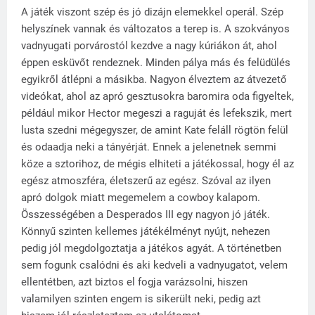
A játék viszont szép és jó dizájn elemekkel operál. Szép
helyszínek vannak és változatos a terep is. A szokványos
vadnyugati porvárostól kezdve a nagy kúriákon át, ahol
éppen esküvőt rendeznek. Minden pálya más és felüdülés
egyikről átlépni a másikba. Nagyon élveztem az átvezető
videókat, ahol az apró gesztusokra baromira oda figyeltek,
például mikor Hector megeszi a raguját és lefekszik, mert
lusta szedni mégegyszer, de amint Kate feláll rögtön felül
és odaadja neki a tányérját. Ennek a jelenetnek semmi
köze a sztorihoz, de mégis elhiteti a játékossal, hogy él az
egész atmoszféra, életszerű az egész. Szóval az ilyen
apró dolgok miatt megemelem a cowboy kalapom.
Összességében a Desperados III egy nagyon jó játék.
Könnyű szinten kellemes játékélményt nyújt, nehezen
pedig jól megdolgoztatja a játékos agyát. A történetben
sem fogunk csalódni és aki kedveli a vadnyugatot, velem
ellentétben, azt biztos el fogja varázsolni, hiszen
valamilyen szinten engem is sikerült neki, pedig azt