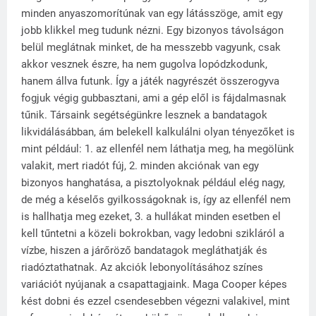
minden anyaszomorítúnak van egy látásszöge, amit egy
jobb klikkel meg tudunk nézni. Egy bizonyos távolságon
belül meglátnak minket, de ha messzebb vagyunk, csak
akkor vesznek észre, ha nem gugolva lopódzkodunk,
hanem állva futunk. Így a játék nagyrészét összerogyva
fogjuk végig gubbasztani, ami a gép elől is fájdalmasnak
tűnik. Társaink segétségünkre lesznek a bandatagok
likvidálásábban, ám belekell kalkulálni olyan tényezőket is
mint például: 1. az ellenfél nem láthatja meg, ha megölünk
valakit, mert riadót fúj, 2. minden akciónak van egy
bizonyos hanghatása, a pisztolyoknak például elég nagy,
de még a késelős gyilkosságoknak is, így az ellenfél nem
is hallhatja meg ezeket, 3. a hullákat minden esetben el
kell tűntetni a közeli bokrokban, vagy ledobni szikláról a
vízbe, hiszen a járőröző bandatagok megláthatják és
riadóztathatnak. Az akciók lebonyolításához színes
variációt nyújanak a csapattagjaink. Maga Cooper képes
kést dobni és ezzel csendesebben végezni valakivel, mint