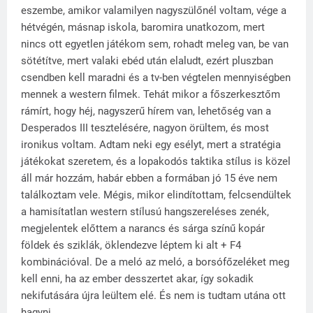
eszembe, amikor valamilyen nagyszülőnél voltam, vége a
hétvégén, másnap iskola, baromira unatkozom, mert
nincs ott egyetlen játékom sem, rohadt meleg van, be van
sötétítve, mert valaki ebéd után elaludt, ezért pluszban
csendben kell maradni és a tv-ben végtelen mennyiségben
mennek a western filmek. Tehát mikor a főszerkesztőm
rámírt, hogy héj, nagyszerű hírem van, lehetőség van a
Desperados III tesztelésére, nagyon örültem, és most
ironikus voltam. Adtam neki egy esélyt, mert a stratégia
játékokat szeretem, és a lopakodós taktika stílus is közel
áll már hozzám, habár ebben a formában jó 15 éve nem
találkoztam vele. Mégis, mikor elindítottam, felcsendültek
a hamisítatlan western stílusú hangszereléses zenék,
megjelentek előttem a narancs és sárga színű kopár
földek és sziklák, öklendezve léptem ki alt + F4
kombinációval. De a meló az meló, a borsófőzeléket meg
kell enni, ha az ember desszertet akar, így sokadik
nekifutására újra leültem elé. És nem is tudtam utána ott
hagyni...