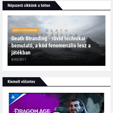
Népszerű cikkünk a héten
DEATH STRANDING
Death Stranding - rövid technikai
bemutató, a köd fenomenális lesz a
játékban
8/03/2017
Kiemelt előzetes