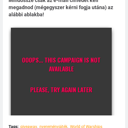
Mindössze csak az e-mail címedet kell
megadnod (mégegyszer kérni fogja utána) az
alábbi ablakba!
Tags:
giveaway
nyereményjáték
World of Warships