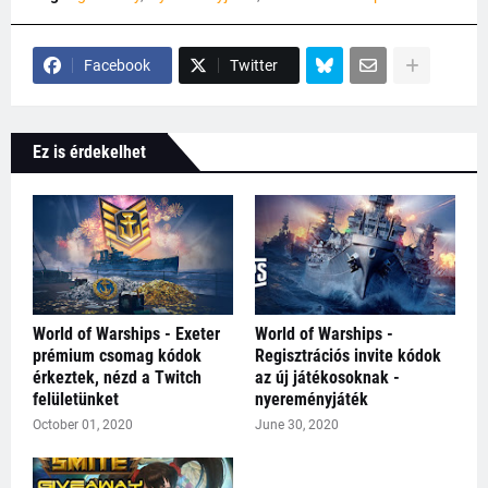
Facebook
Twitter
Ez is érdekelhet
World of Warships - Exeter
World of Warships -
prémium csomag kódok
Regisztrációs invite kódok
érkeztek, nézd a Twitch
az új játékosoknak -
felületünket
nyereményjáték
October 01, 2020
June 30, 2020