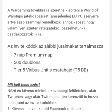
A Wargaming továbbra is szeretné kiépíteni a World of
Warships játékosbázisát (ami jelenleg EU PC szerverre
értve szép számmal rendelkezik, ahhoz képest, hogy
valamilyen szinten rétegjátékról beszélhetünk),
csatlakozzatok Ti is.
Az invite kódok az alábbi jutalmakat tartalmazza:
7 nap Premium nap
500 doublons
Tier 5 Viribus Unitis csatahajó (T5 BB)
Mit kell tenni ezért?
Nézd és kövess minket a közösségi felületeken, akár
Twitchen, vagy akár Twitch chat-jén keresztül is hozzá
lehet jutni az invite kódokhoz.
1. Kövess, illetve like-old Facebook oldalunkat