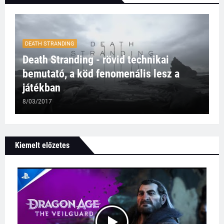
DEATH STRANDING
Death Stranding - rövid technikai
bemutató, a köd fenomenális lesz a
játékban
8/03/2017
Kiemelt előzetes