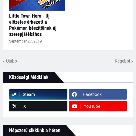
Little Town Hero - Új
előzetes érkezett a
Pokémon készítőinek új
szerepjátékához
September 27, 2019
Újabb
Régebbi
Közösségi Médiáink
Steam
Facebook
X
YouTube
Népszerű cikkünk a héten