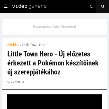
Responsive Advertisement
Főoldal
Little Town Hero
Little Town Hero - Új előzetes
érkezett a Pokémon készítőinek
új szerepjátékához
9/27/2019