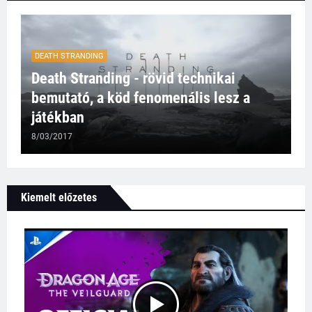
DEATH STRANDING
Death Stranding - rövid technikai
bemutató, a köd fenomenális lesz a
játékban
8/03/2017
Kiemelt előzetes