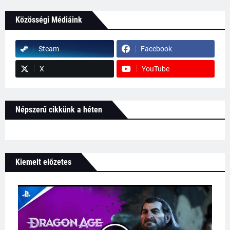
Közösségi Médiáink
Steam
Facebook
X
YouTube
Népszerű cikkünk a héten
Kiemelt előzetes