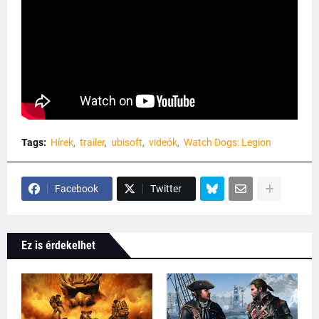
Tags:
Hírek
trailer
ubisoft
videók
Watch Dogs: Legion
Facebook
Twitter
Ez is érdekelhet