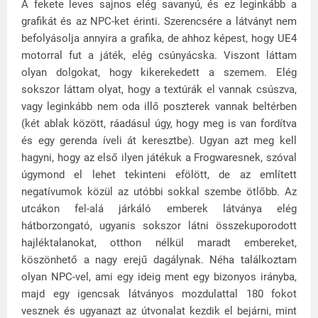
A fekete leves sajnos elég savanyú, és ez leginkább a
grafikát és az NPC-ket érinti. Szerencsére a látványt nem
befolyásolja annyira a grafika, de ahhoz képest, hogy UE4
motorral fut a játék, elég csúnyácska. Viszont láttam
olyan dolgokat, hogy kikerekedett a szemem. Elég
sokszor láttam olyat, hogy a textúrák el vannak csúszva,
vagy leginkább nem oda illő poszterek vannak beltérben
(két ablak között, ráadásul úgy, hogy meg is van fordítva
és egy gerenda íveli át keresztbe). Ugyan azt meg kell
hagyni, hogy az első ilyen játékuk a Frogwaresnek, szóval
úgymond el lehet tekinteni efölött, de az említett
negatívumok közül az utóbbi sokkal szembe ötlőbb. Az
utcákon fel-alá járkáló emberek látványa elég
hátborzongató, ugyanis sokszor látni összekuporodott
hajléktalanokat, otthon nélkül maradt embereket,
köszönhető a nagy erejű dagálynak. Néha találkoztam
olyan NPC-vel, ami egy ideig ment egy bizonyos irányba,
majd egy igencsak látványos mozdulattal 180 fokot
vesznek és ugyanazt az útvonalat kezdik el bejárni, mint