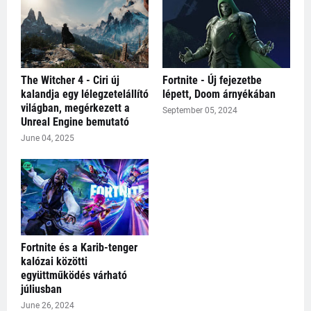
The Witcher 4 - Ciri új
Fortnite - Új fejezetbe
kalandja egy lélegzetelállító
lépett, Doom árnyékában
világban, megérkezett a
September 05, 2024
Unreal Engine bemutató
June 04, 2025
Fortnite és a Karib-tenger
kalózai közötti
együttműködés várható
júliusban
June 26, 2024