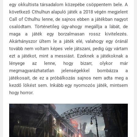
egy okkultista társadalom közepébe csöppentem bele. A
következő Cthulhun alapuló játék a 2018 végén megjelent
Call of Cthulhu lenne, de sajnos ebben a játékban nagyot
csalódtam. Történetileg úgy-ahogy megállja a lábát, de
maga a játék egy borzalmasan rossz kivitelezés.
Akárhányszor ültem le a játék elé, valahogy egy óránál
tovább nem voltam képes vele játszani, pedig úgy vártam
ezt a játékot, mint a messiást. Ezeknek a játékoknak a
lényege az lenne, hogy bizarr, olykor már
megmagyarázhatatlan jelenségekkel bombázza a
játékosait, de ez a próbálkozás sajnos nem adta meg a
kezdő lökést sem. Inkább egy nyomozós játék, mintsem
hogy horror.