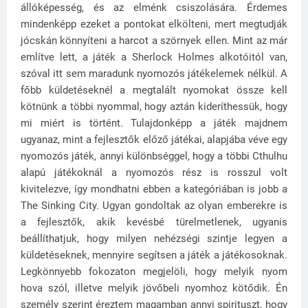
állóképesség, és az elménk csiszolására. Érdemes
mindenképp ezeket a pontokat elkölteni, mert megtudják
jócskán könnyíteni a harcot a szörnyek ellen. Mint az már
említve lett, a játék a Sherlock Holmes alkotóitól van,
szóval itt sem maradunk nyomozós játékelemek nélkül. A
főbb küldetéseknél a megtalált nyomokat össze kell
kötnünk a többi nyommal, hogy aztán kideríthessük, hogy
mi miért is történt. Tulajdonképp a játék majdnem
ugyanaz, mint a fejlesztők előző játékai, alapjába véve egy
nyomozós játék, annyi különbséggel, hogy a többi Cthulhu
alapú játékoknál a nyomozós rész is rosszul volt
kivitelezve, így mondhatni ebben a kategóriában is jobb a
The Sinking City. Ugyan gondoltak az olyan emberekre is
a fejlesztők, akik kevésbé türelmetlenek, ugyanis
beállíthatjuk, hogy milyen nehézségi szintje legyen a
küldetéseknek, mennyire segítsen a játék a játékosoknak.
Legkönnyebb fokozaton megjelöli, hogy melyik nyom
hova szól, illetve melyik jövőbeli nyomhoz kötődik. Én
személy szerint éreztem magamban annyi spirituszt, hogy