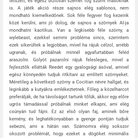
tetszett, és egész biztosan szemet fog szúrni másoknak
is. A játék akció része sajnos elég sablonos, nem
mondható kiemelkedőnek. Sok féle fegyver fog kezeink
közé kerülni, ami jó dolog, de sajnos a szörnyek AI-ja
mondhatni kaotikus. Van a legkisebb féle szörny, a
wylebeast, ezekkel semmi probléma sincs, szerintem
ezek sikerültek a legjobban, mivel ha rájuk célzol, arrébb
ugranak, és próbálnak minnél agyafurtabban feléd
araszolni. Golyót pazarolni rájuk felesleges, mivel a
fejlesztők ellátták Reedet egy gyalogsági ásóval, amivel
egész könnyedén tudjuk ritkítani az említett szörnyeket.
Méretileg a következő szörny a Cocitian névre hallgat, és
leginkább a kutyákra emlékeztetnek. Főleg a közelharcot
preferálják, de ha távolságot tartunk tőlük, akkor egy előre
ugrós támadással próbálnak minket elkapni, ami elég
csúnyán tud fájni. Ez az első olyan faj, aminek bőre
kemény, és leghatékonyabban a gyenge pontján tudjuk
sebezni, ami a hátán van. Számomra elég sokszor
okozott problémát, hogy ezeket a dögöket minimális