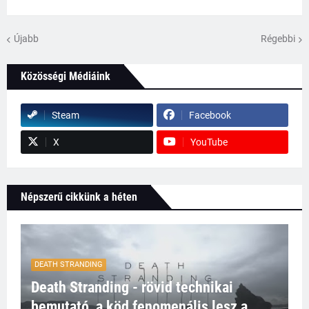
Újabb
Régebbi
Közösségi Médiáink
Steam
Facebook
X
YouTube
Népszerű cikkünk a héten
DEATH STRANDING
Death Stranding - rövid technikai
bemutató, a köd fenomenális lesz a