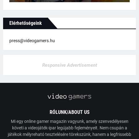
Elérhetőségeink
press@videogamers.hu
Responsive Advertisement
RÓLUNK/ABOUT US
Mi egy online gamer magazin vagyunk, amely szenvedélyesen
követi a videojáték-ipar legújabb fejleményeit. Nem csupán a
játékok mélyreható tesztelésére törekszünk, hanem a legfrissebb