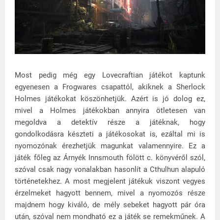
Most pedig még egy Lovecraftian játékot kaptunk
egyenesen a Frogwares csapattól, akiknek a Sherlock
Holmes játékokat köszönhetjük. Azért is jó dolog ez,
mivel a Holmes játékokban annyira ötletesen van
megoldva a detektív része a játéknak, hogy
gondolkodásra készteti a játékosokat is, ezáltal mi is
nyomozónak érezhetjük magunkat valamennyire. Ez a
játék főleg az Árnyék Innsmouth fölött c. könyvéről szól,
szóval csak nagy vonalakban hasonlít a Cthulhun alapuló
történetekhez. A most megjelent játékuk viszont vegyes
érzelmeket hagyott bennem, mivel a nyomozós része
majdnem hogy kiváló, de mély sebeket hagyott pár óra
után, szóval nem mondható ez a játék se remekműnek. A