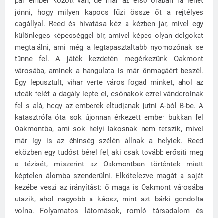
pár ember között van, de már az első órában rá lehet
jönni, hogy milyen kapocs fűzi össze őt a rejtélyes
dagállyal. Reed és hivatása kéz a kézben jár, mivel egy
különleges képességgel bír, amivel képes olyan dolgokat
megtalálni, ami még a legtapasztaltabb nyomozónak se
tűnne fel. A játék kezdetén megérkezünk Oakmont
városába, aminek a hangulata is már önmagáért beszél.
Egy lepusztult, vihar verte város fogad minket, ahol az
utcák felét a dagály lepte el, csónakok ezrei vándorolnak
fel s alá, hogy az emberek eltudjanak jutni A-ból B-be. A
katasztrófa óta sok újonnan érkezett ember bukkan fel
Oakmontba, ami sok helyi lakosnak nem tetszik, mivel
már így is az éhinség szélén állnak a helyiek. Reed
eközben egy tudóst bérel fel, aki csak tovább erősíti meg
a tézisét, miszerint az Oakmontban történtek miatt
képtelen álomba szenderülni. Elkötelezve magát a saját
kezébe veszi az irányítást: ő maga is Oakmont városába
utazik, ahol nagyobb a káosz, mint azt bárki gondolta
volna. Folyamatos látomások, romló társadalom és