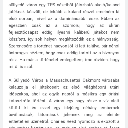
süllyedő város egy TPS nézetből játszható akció/kaland
játéknak készült, de inkább a kaland részét emelném ki
első sorban, mivel az a dominánsabb része. Ebben az
egészben csak az a szomorú, hogy az ukrán
fejlesztőcsapat eddig ilyesmi kaliberű játékot nem
készített, így sok helyen meglátszódik ez a hiányosság.
Szerencsére a történet nagyon jól ki lett találva, bár néhol
fintorogva néztem, hogy csak addig tartott az a bizonyos
rész. Ha már a történetet emlegettem, íme röviden, hogy
miről is szól:
A Süllyedő Város a Massachusettsi Oakmont városába
kalauzolja el játékosait az első világháború utáni
időszakba, ahol az egyik napról a másikra egy óriási
katasztrófa történt. A város egy nagy része a víz alatt
kötött ki és ezzel egy idejűleg néhány embernek
bevillanások, látomások jelennek meg az eleinte
érthetetlen üzenetről. Charles Reed nyomozó is eközött a