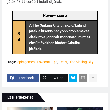
játék 48.99 euróért indult útjának.
Review score
A The Sinking City c. akció/kaland
játék a kisebb-nagyobb problémákat
8.
eltekintve jobbnak mondható, mint az
4
elmúlt években kiadott Cthulhu
játékok.
Tags:
epic games
Lovecraft
pc
teszt
The Sinking City
Facebook
Twitter
Ez is érdekelhet