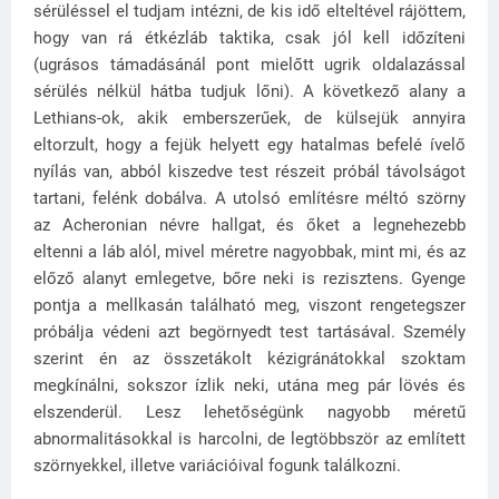
sérüléssel el tudjam intézni, de kis idő elteltével rájöttem,
hogy van rá étkézláb taktika, csak jól kell időzíteni
(ugrásos támadásánál pont mielőtt ugrik oldalazással
sérülés nélkül hátba tudjuk lőni). A következő alany a
Lethians-ok, akik emberszerűek, de külsejük annyira
eltorzult, hogy a fejük helyett egy hatalmas befelé ívelő
nyílás van, abból kiszedve test részeit próbál távolságot
tartani, felénk dobálva. A utolsó említésre méltó szörny
az Acheronian névre hallgat, és őket a legnehezebb
eltenni a láb alól, mivel méretre nagyobbak, mint mi, és az
előző alanyt emlegetve, bőre neki is rezisztens. Gyenge
pontja a mellkasán található meg, viszont rengetegszer
próbálja védeni azt begörnyedt test tartásával. Személy
szerint én az összetákolt kézigránátokkal szoktam
megkínálni, sokszor ízlik neki, utána meg pár lövés és
elszenderül. Lesz lehetőségünk nagyobb méretű
abnormalitásokkal is harcolni, de legtöbbször az említett
szörnyekkel, illetve variációival fogunk találkozni.