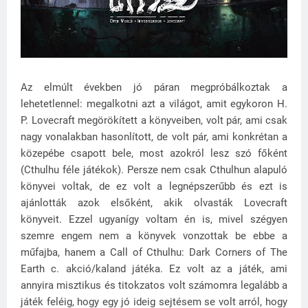
Az elmúlt években jó páran megpróbálkoztak a
lehetetlennel: megalkotni azt a világot, amit egykoron H.
P. Lovecraft megörökített a könyveiben, volt pár, ami csak
nagy vonalakban hasonlított, de volt pár, ami konkrétan a
közepébe csapott bele, most azokról lesz szó főként
(Cthulhu féle játékok). Persze nem csak Cthulhun alapuló
könyvei voltak, de ez volt a legnépszerűbb és ezt is
ajánlották azok elsőként, akik olvasták Lovecraft
könyveit. Ezzel ugyanígy voltam én is, mivel szégyen
szemre engem nem a könyvek vonzottak be ebbe a
műfajba, hanem a Call of Cthulhu: Dark Corners of The
Earth c. akció/kaland játéka. Ez volt az a játék, ami
annyira misztikus és titokzatos volt számomra legalább a
játék feléig, hogy egy jó ideig sejtésem se volt arról, hogy