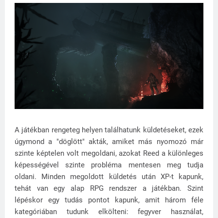
A játékban rengeteg helyen találhatunk küldetéseket, ezek
úgymond a "döglött" akták, amiket más nyomozó már
szinte képtelen volt megoldani, azokat Reed a különleges
képességével szinte probléma mentesen meg tudja
oldani. Minden megoldott küldetés után XP-t kapunk,
tehát van egy alap RPG rendszer a játékban. Szint
lépéskor egy tudás pontot kapunk, amit három féle
kategóriában tudunk elkölteni: fegyver használat,