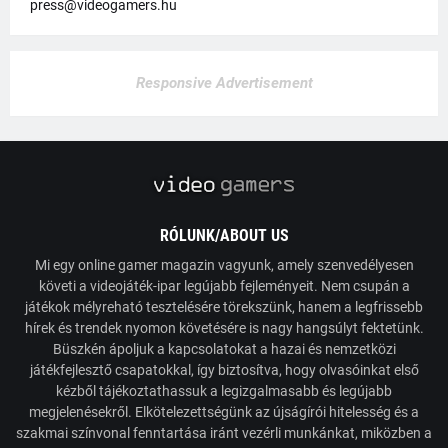
press@videogamers.hu
Responsive Advertisement
RÓLUNK/ABOUT US
Mi egy online gamer magazin vagyunk, amely szenvedélyesen
követi a videojáték-ipar legújabb fejleményeit. Nem csupán a
játékok mélyreható tesztelésére törekszünk, hanem a legfrissebb
hírek és trendek nyomon követésére is nagy hangsúlyt fektetünk.
Büszkén ápoljuk a kapcsolatokat a hazai és nemzetközi
játékfejlesztő csapatokkal, így biztosítva, hogy olvasóinkat első
kézből tájékoztathassuk a legizgalmasabb és legújabb
megjelenésekről. Elkötelezettségünk az újságírói hitelesség és a
szakmai színvonal fenntartása iránt vezérli munkánkat, miközben a