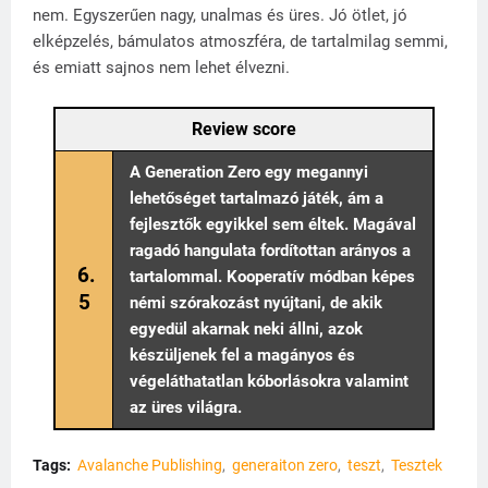
nem. Egyszerűen nagy, unalmas és üres. Jó ötlet, jó
elképzelés, bámulatos atmoszféra, de tartalmilag semmi,
és emiatt sajnos nem lehet élvezni.
Review score
A Generation Zero egy megannyi
lehetőséget tartalmazó játék, ám a
fejlesztők egyikkel sem éltek. Magával
ragadó hangulata fordítottan arányos a
6.
tartalommal. Kooperatív módban képes
5
némi szórakozást nyújtani, de akik
egyedül akarnak neki állni, azok
készüljenek fel a magányos és
végeláthatatlan kóborlásokra valamint
az üres világra.
Tags:
Avalanche Publishing
generaiton zero
teszt
Tesztek