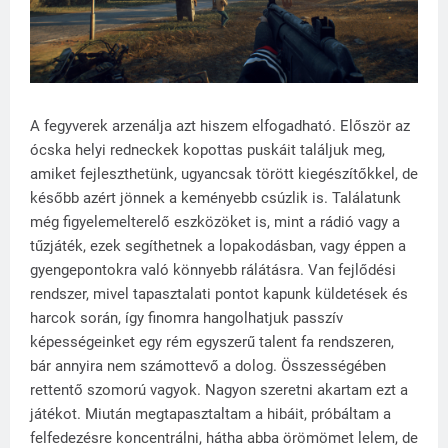
A fegyverek arzenálja azt hiszem elfogadható. Először az
ócska helyi redneckek kopottas puskáit találjuk meg,
amiket fejleszthetünk, ugyancsak törött kiegészítőkkel, de
később azért jönnek a keményebb csúzlik is. Találatunk
még figyelemelterelő eszközöket is, mint a rádió vagy a
tűzjáték, ezek segíthetnek a lopakodásban, vagy éppen a
gyengepontokra való könnyebb rálátásra. Van fejlődési
rendszer, mivel tapasztalati pontot kapunk küldetések és
harcok során, így finomra hangolhatjuk passzív
képességeinket egy rém egyszerű talent fa rendszeren,
bár annyira nem számottevő a dolog. Összességében
rettentő szomorú vagyok. Nagyon szeretni akartam ezt a
játékot. Miután megtapasztaltam a hibáit, próbáltam a
felfedezésre koncentrálni, hátha abba örömömet lelem, de