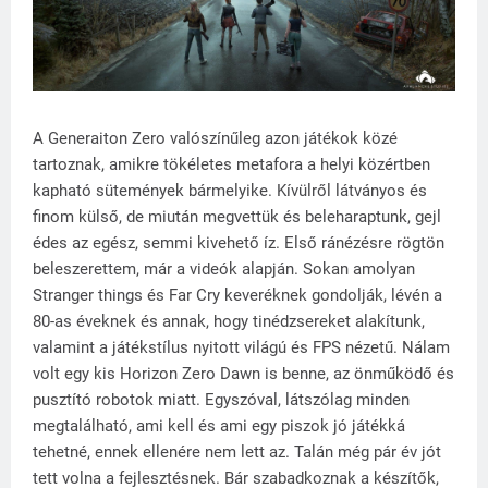
A Generaiton Zero valószínűleg azon játékok közé
tartoznak, amikre tökéletes metafora a helyi közértben
kapható sütemények bármelyike. Kívülről látványos és
finom külső, de miután megvettük és beleharaptunk, gejl
édes az egész, semmi kivehető íz. Első ránézésre rögtön
beleszerettem, már a videók alapján. Sokan amolyan
Stranger things és Far Cry keveréknek gondolják, lévén a
80-as éveknek és annak, hogy tinédzsereket alakítunk,
valamint a játékstílus nyitott világú és FPS nézetű. Nálam
volt egy kis Horizon Zero Dawn is benne, az önműködő és
pusztító robotok miatt. Egyszóval, látszólag minden
megtalálható, ami kell és ami egy piszok jó játékká
tehetné, ennek ellenére nem lett az. Talán még pár év jót
tett volna a fejlesztésnek. Bár szabadkoznak a készítők,