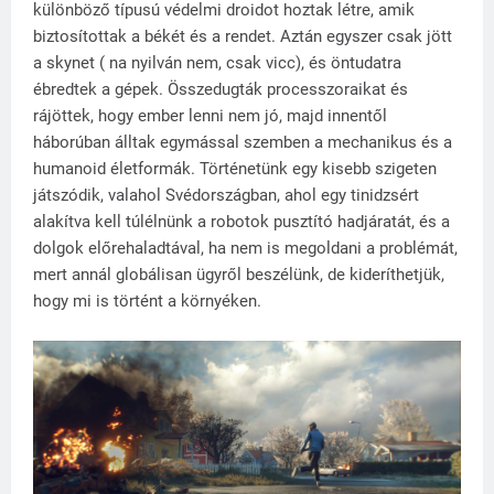
különböző típusú védelmi droidot hoztak létre, amik
biztosítottak a békét és a rendet. Aztán egyszer csak jött
a skynet ( na nyilván nem, csak vicc), és öntudatra
ébredtek a gépek. Összedugták processzoraikat és
rájöttek, hogy ember lenni nem jó, majd innentől
háborúban álltak egymással szemben a mechanikus és a
humanoid életformák. Történetünk egy kisebb szigeten
játszódik, valahol Svédországban, ahol egy tinidzsért
alakítva kell túlélnünk a robotok pusztító hadjáratát, és a
dolgok előrehaladtával, ha nem is megoldani a problémát,
mert annál globálisan ügyről beszélünk, de kideríthetjük,
hogy mi is történt a környéken.