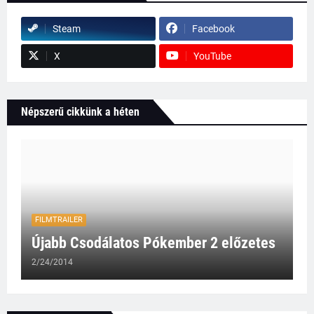
Steam
Facebook
X
YouTube
Népszerű cikkünk a héten
FILMTRAILER
Újabb Csodálatos Pókember 2 előzetes
2/24/2014