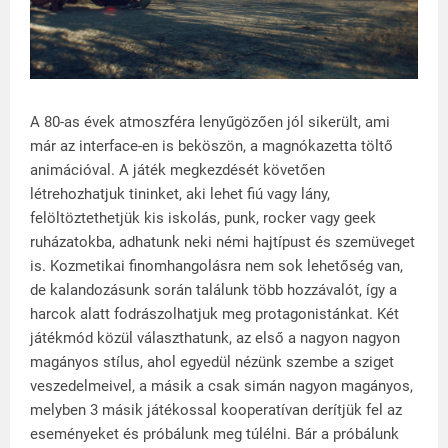
A 80-as évek atmoszféra lenyűgözően jól sikerült, ami
már az interface-en is beköszön, a magnókazetta töltő
animációval. A játék megkezdését követően
létrehozhatjuk tininket, aki lehet fiú vagy lány,
felöltöztethetjük kis iskolás, punk, rocker vagy geek
ruházatokba, adhatunk neki némi hajtípust és szemüveget
is. Kozmetikai finomhangolásra nem sok lehetőség van,
de kalandozásunk során találunk több hozzávalót, így a
harcok alatt fodrászolhatjuk meg protagonistánkat. Két
játékmód közül választhatunk, az első a nagyon nagyon
magányos stílus, ahol egyedül nézünk szembe a sziget
veszedelmeivel, a másik a csak simán nagyon magányos,
melyben 3 másik játékossal kooperatívan derítjük fel az
eseményeket és próbálunk meg túlélni. Bár a próbálunk