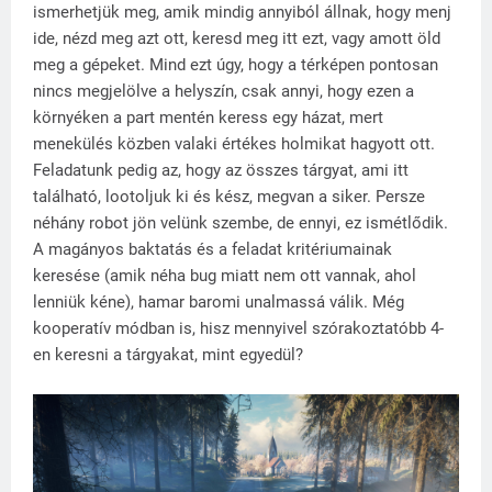
ismerhetjük meg, amik mindig annyiból állnak, hogy menj
ide, nézd meg azt ott, keresd meg itt ezt, vagy amott öld
meg a gépeket. Mind ezt úgy, hogy a térképen pontosan
nincs megjelölve a helyszín, csak annyi, hogy ezen a
környéken a part mentén keress egy házat, mert
menekülés közben valaki értékes holmikat hagyott ott.
Feladatunk pedig az, hogy az összes tárgyat, ami itt
található, lootoljuk ki és kész, megvan a siker. Persze
néhány robot jön velünk szembe, de ennyi, ez ismétlődik.
A magányos baktatás és a feladat kritériumainak
keresése (amik néha bug miatt nem ott vannak, ahol
lenniük kéne), hamar baromi unalmassá válik. Még
kooperatív módban is, hisz mennyivel szórakoztatóbb 4-
en keresni a tárgyakat, mint egyedül?