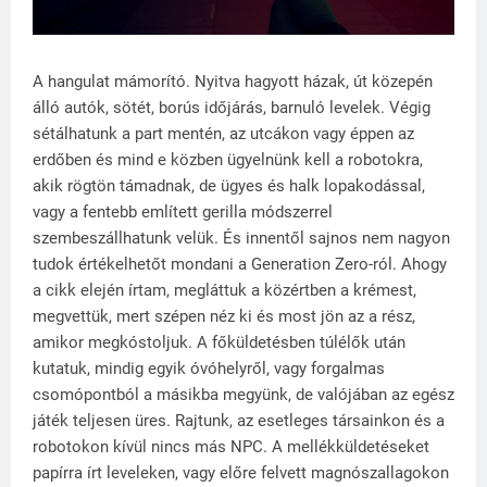
A hangulat mámorító. Nyitva hagyott házak, út közepén
álló autók, sötét, borús időjárás, barnuló levelek. Végig
sétálhatunk a part mentén, az utcákon vagy éppen az
erdőben és mind e közben ügyelnünk kell a robotokra,
akik rögtön támadnak, de ügyes és halk lopakodással,
vagy a fentebb említett gerilla módszerrel
szembeszállhatunk velük. És innentől sajnos nem nagyon
tudok értékelhetőt mondani a Generation Zero-ról. Ahogy
a cikk elején írtam, megláttuk a közértben a krémest,
megvettük, mert szépen néz ki és most jön az a rész,
amikor megkóstoljuk. A főküldetésben túlélők után
kutatuk, mindig egyik óvóhelyről, vagy forgalmas
csomópontból a másikba megyünk, de valójában az egész
játék teljesen üres. Rajtunk, az esetleges társainkon és a
robotokon kívül nincs más NPC. A mellékküldetéseket
papírra írt leveleken, vagy előre felvett magnószallagokon