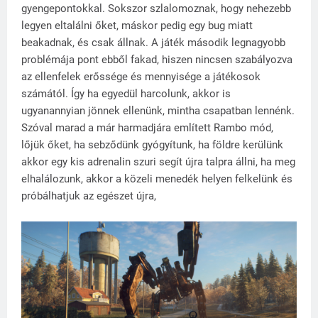
gyengepontokkal. Sokszor szlalomoznak, hogy nehezebb
legyen eltalálni őket, máskor pedig egy bug miatt
beakadnak, és csak állnak. A játék második legnagyobb
problémája pont ebből fakad, hiszen nincsen szabályozva
az ellenfelek erőssége és mennyisége a játékosok
számától. Így ha egyedül harcolunk, akkor is
ugyanannyian jönnek ellenünk, mintha csapatban lennénk.
Szóval marad a már harmadjára említett Rambo mód,
lőjük őket, ha sebződünk gyógyítunk, ha földre kerülünk
akkor egy kis adrenalin szuri segít újra talpra állni, ha meg
elhalálozunk, akkor a közeli menedék helyen felkelünk és
próbálhatjuk az egészet újra,