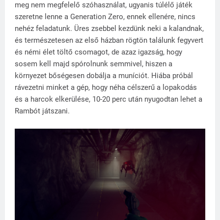
meg nem megfelelő szóhasználat, ugyanis túlélő játék
szeretne lenne a Generation Zero, ennek ellenére, nincs
nehéz feladatunk. Üres zsebbel kezdünk neki a kalandnak,
és természetesen az első házban rögtön találunk fegyvert
és némi élet töltő csomagot, de azaz igazság, hogy
sosem kell majd spórolnunk semmivel, hiszen a
környezet bőségesen dobálja a muníciót. Hiába próbál
rávezetni minket a gép, hogy néha célszerű a lopakodás
és a harcok elkerülése, 10-20 perc után nyugodtan lehet a
Rambót játszani.