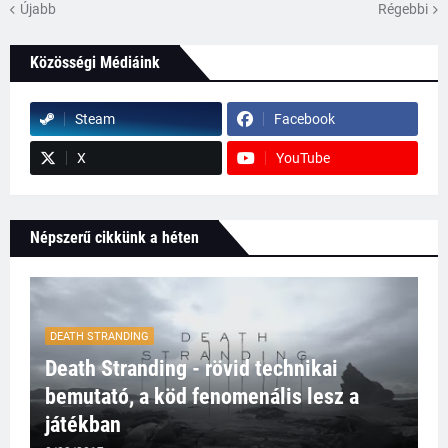
Újabb
Régebbi
Közösségi Médiáink
Steam
Facebook
X
YouTube
Népszerű cikkünk a héten
DEATH STRANDING
Death Stranding - rövid technikai
bemutató, a köd fenomenális lesz a
játékban