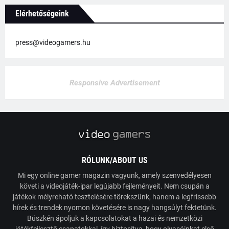
Elérhetőségeink
press@videogamers.hu
Responsive Advertisement
RÓLUNK/ABOUT US
Mi egy online gamer magazin vagyunk, amely szenvedélyesen
követi a videojáték-ipar legújabb fejleményeit. Nem csupán a
játékok mélyreható tesztelésére törekszünk, hanem a legfrissebb
hírek és trendek nyomon követésére is nagy hangsúlyt fektetünk.
Büszkén ápoljuk a kapcsolatokat a hazai és nemzetközi