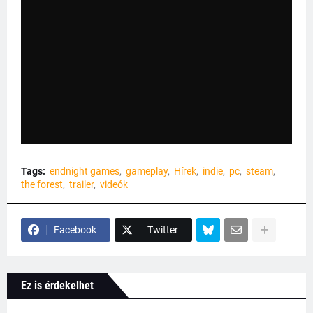
Tags:
endnight games
gameplay
Hírek
indie
pc
steam
the forest
trailer
videók
Facebook
Twitter
Ez is érdekelhet