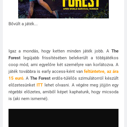
Bővült a játék...
Igaz a mondás, hogy ketten minden játék jobb. A
The
Forest
legújabb frissítésében belekerült a többjátékos
coop mód, ami egyelőre két személyre van korlátozva. A
játék továbbra is early access-ként van
feltüntetve, az ára
15 euró
. A
The Forest
erdős-túlélős szimulátorról készült
előzetesünket
ITT
lehet olvasni. A végére meg jöjjön egy
régebbi előzetes, amiből képet kaphatunk, hogy micsoda
is (aki nem ismerné).