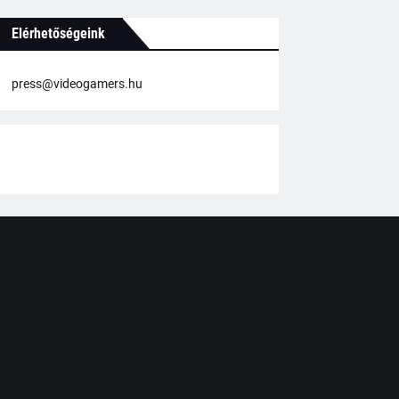
Elérhetőségeink
press@videogamers.hu