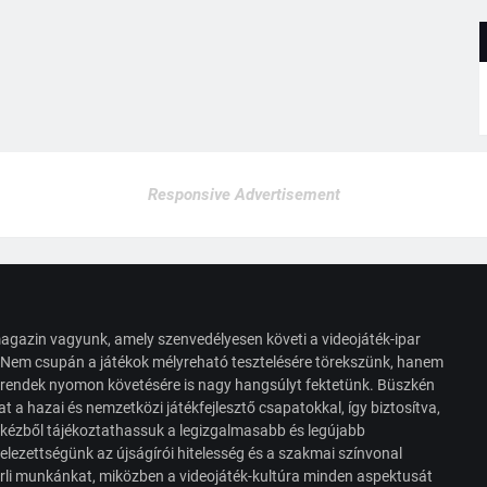
Responsive Advertisement
agazin vagyunk, amely szenvedélyesen követi a videojáték-ipar
. Nem csupán a játékok mélyreható tesztelésére törekszünk, hanem
s trendek nyomon követésére is nagy hangsúlyt fektetünk. Büszkén
t a hazai és nemzetközi játékfejlesztő csapatokkal, így biztosítva,
 kézből tájékoztathassuk a legizgalmasabb és legújabb
elezettségünk az újságírói hitelesség és a szakmai színvonal
érli munkánkat, miközben a videojáték-kultúra minden aspektusát