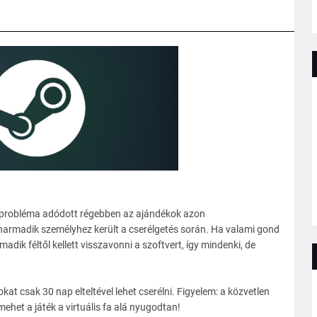
 probléma adódott régebben az ajándékok azon
 harmadik személyhez került a cserélgetés során. Ha valami gond
madik féltől kellett visszavonni a szoftvert, így mindenki, de
at csak 30 nap elteltével lehet cserélni. Figyelem: a közvetlen
ehet a játék a virtuális fa alá nyugodtan!