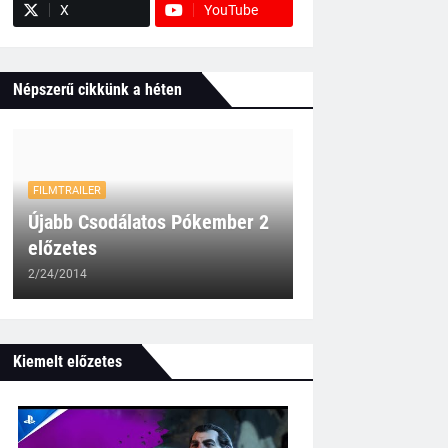
X
YouTube
Népszerű cikkünk a héten
FILMTRAILER
Újabb Csodálatos Pókember 2
előzetes
2/24/2014
Kiemelt előzetes