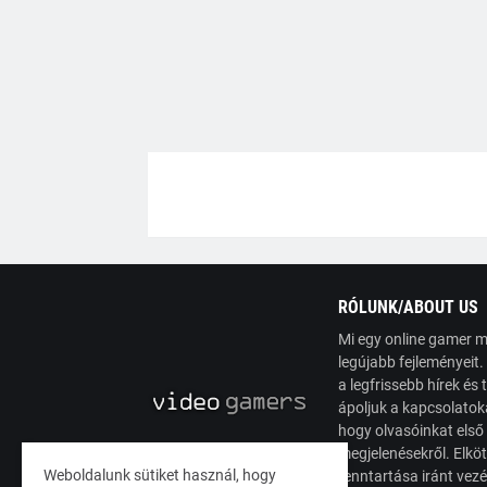
RÓLUNK/ABOUT US
Mi egy online gamer m
legújabb fejleményeit
a legfrissebb hírek é
ápoljuk a kapcsolatoka
hogy olvasóinkat első
megjelenésekről. Elköt
Weboldalunk sütiket használ, hogy
fenntartása iránt vez