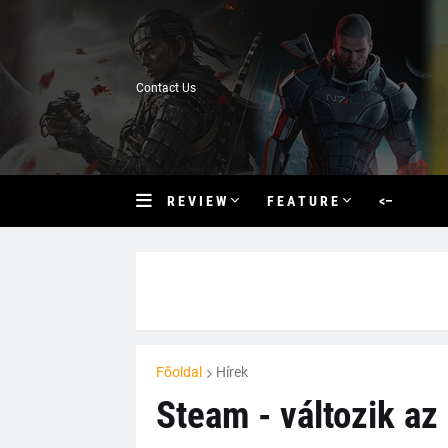
Contact Us
R E V I E W
F E A T U R E
<–
Főoldal
Hírek
Steam - változik az