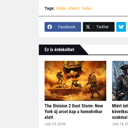
Tags:
Hírek
steam
Valve
Facebook
Twitter
Ez is érdekelhet
The Division 2 Dust Storm: New
Miért le
York új arcot kap a homokvihar
következ
alatt
szakmai 
July 23, 2026
July 14, 2