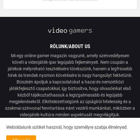
RÓLUNK/ABOUT US
Mi egy online gamer magazin vagyunk, amely szenvedélyesen
követi a videojáték-ipar legújabb fejleményeit. Nem csupán a
játékok mélyreható tesztelésére törekszünk, hanem a legfrissebb
hírek és trendek nyomon követésére is nagy hangsúlyt fektetünk.
Büszkén ápoljuk a kapcsolatokat a hazai és nemzetközi
játékfejlesztő csapatokkal, így biztosítva, hogy olvasóinkat első
kézből tájékoztathassuk a legizgalmasabb és legújabb
megjelenésekről. Elkötelezettségünk az újságírói hitelesség és a
szakmai színvonal fenntartása iránt vezérli munkánkat, miközben a
videojáték-kultúra minden aspektusát megvilágítjuk.
Weboldalunk sütiket használ, hogy személyre szabja élményed.
Powered by VideoGamers