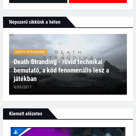
Népszerű cikkünk a héten
DEATH STRANDING
Death Stranding - rövid technikai
bemutató, a köd fenomenális lesz a
játékban
8/03/2017
Kiemelt előzetes