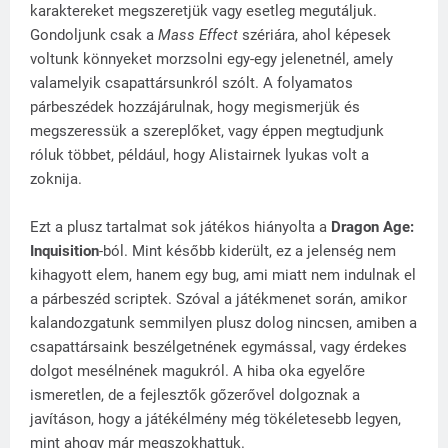
karaktereket megszeretjük vagy esetleg megutáljuk.
Gondoljunk csak a
Mass Effect
szériára, ahol képesek
voltunk könnyeket morzsolni egy-egy jelenetnél, amely
valamelyik csapattársunkról szólt. A folyamatos
párbeszédek hozzájárulnak, hogy megismerjük és
megszeressük a szereplőket, vagy éppen megtudjunk
róluk többet, például, hogy Alistairnek lyukas volt a
zoknija.
Ezt a plusz tartalmat sok játékos hiányolta a
Dragon Age:
Inquisition
-ból. Mint később kiderült, ez a jelenség nem
kihagyott elem, hanem egy bug, ami miatt nem indulnak el
a párbeszéd scriptek. Szóval a játékmenet során, amikor
kalandozgatunk semmilyen plusz dolog nincsen, amiben a
csapattársaink beszélgetnének egymással, vagy érdekes
dolgot mesélnének magukról. A hiba oka egyelőre
ismeretlen, de a fejlesztők gőzerővel dolgoznak a
javításon, hogy a játékélmény még tökéletesebb legyen,
mint ahogy már megszokhattuk.