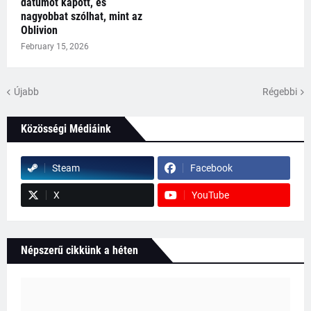
dátumot kapott, és
nagyobbat szólhat, mint az
Oblivion
February 15, 2026
Újabb
Régebbi
Közösségi Médiáink
Steam
Facebook
X
YouTube
Népszerű cikkünk a héten