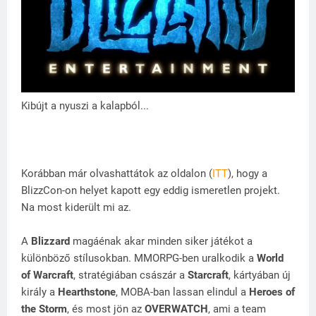
Kibújt a nyuszi a kalapból...
Korábban már olvashattátok az oldalon (
ITT
), hogy a
BlizzCon-on helyet kapott egy eddig ismeretlen projekt.
Na most kiderült mi az.
A
Blizzard
magáénak akar minden siker játékot a
különböző stílusokban. MMORPG-ben uralkodik a
World
of Warcraft
, stratégiában császár a
Starcraft
, kártyában új
király a
Hearthstone
, MOBA-ban lassan elindul a
Heroes of
the Storm
, és most jön az
OVERWATCH
, ami a team