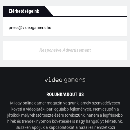
Elérhetőségeink
press@videogamers.hu
Responsive Advertisement
RÓLUNK/ABOUT US
Mi egy online gamer magazin vagyunk, amely szenvedélyesen
követi a videojáték-ipar legújabb fejleményeit. Nem csupán a
játékok mélyreható tesztelésére törekszünk, hanem a legfrissebb
hírek és trendek nyomon követésére is nagy hangsúlyt fektetünk.
Büszkén ápoljuk a kapcsolatokat a hazai és nemzetközi