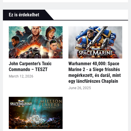
Ez is érdekelhet
John Carpenter’s Toxic
Warhammer 40,000: Space
Commando – TESZT
Marine 2 - a Siege frissítés
megérkezett, és darál, mint
March 12, 2026
egy láncfűrészes Chaplain
June 26, 2025