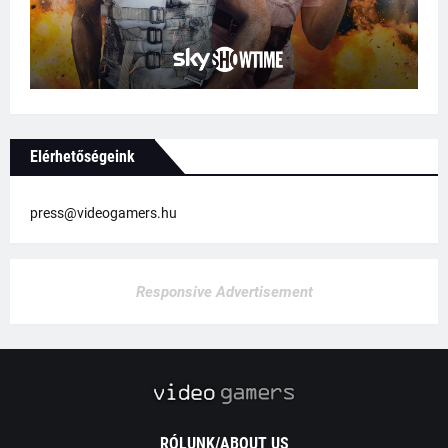
Elérhetőségeink
press@videogamers.hu
Responsive Advertisement
RÓLUNK/ABOUT US