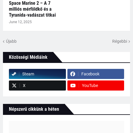
Space Marine 2 – A 7
milliós mérföldkő és a
Tyranida-vadászat titkai
June 12, 2025
Újabb
Régebbi
Közösségi Médiáink
Steam
Facebook
X
YouTube
Népszerű cikkünk a héten