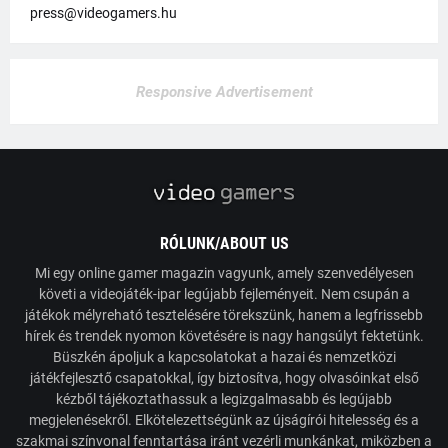
press@videogamers.hu
Responsive Advertisement
RÓLUNK/ABOUT US
Mi egy online gamer magazin vagyunk, amely szenvedélyesen
követi a videojáték-ipar legújabb fejleményeit. Nem csupán a
játékok mélyreható tesztelésére törekszünk, hanem a legfrissebb
hírek és trendek nyomon követésére is nagy hangsúlyt fektetünk.
Büszkén ápoljuk a kapcsolatokat a hazai és nemzetközi
játékfejlesztő csapatokkal, így biztosítva, hogy olvasóinkat első
kézből tájékoztathassuk a legizgalmasabb és legújabb
megjelenésekről. Elkötelezettségünk az újságírói hitelesség és a
szakmai színvonal fenntartása iránt vezérli munkánkat, miközben a