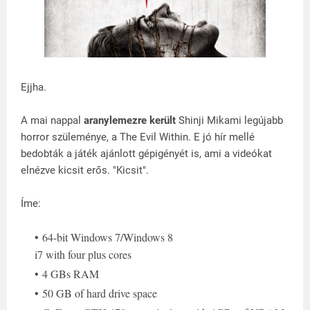
Ejjha.
A mai nappal
aranylemezre került
Shinji Mikami legújabb
horror szüleménye, a The Evil Within. E jó hír mellé
bedobták a játék ajánlott gépigényét is, ami a videókat
elnézve kicsit erős. "Kicsit".
Íme:
64-bit Windows 7/Windows 8
i7 with four plus cores
4 GBs RAM
50 GB of hard drive space