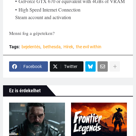
GeForce GTX 670 or equivalent with 4GBs of VRAM
High Speed Internet Connection
Steam account and activation
Menni fog a gépeteken?
Tags:
bejelentés
bethesda
Hírek
the evil within
Facebook
Twitter
Ez is érdekelhet