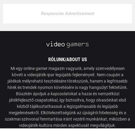
Responsive Advertisement
RÓLUNK/ABOUT US
Mi egy online gamer magazin vagyunk, amely szenvedélyesen
követi a videojáték-ipar legújabb fejleményeit. Nem csupán a
játékok mélyreható tesztelésére törekszünk, hanem a legfrissebb
hírek és trendek nyomon követésére is nagy hangsúlyt fektetünk.
Büszkén ápoljuk a kapcsolatokat a hazai és nemzetközi
játékfejlesztő csapatokkal, így biztosítva, hogy olvasóinkat első
kézből tájékoztathassuk a legizgalmasabb és legújabb
megjelenésekről. Elkötelezettségünk az újságírói hitelesség és a
szakmai színvonal fenntartása iránt vezérli munkánkat, miközben a
videojáték-kultúra minden aspektusát megvilágítjuk.