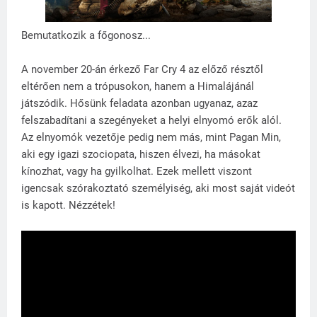
Bemutatkozik a főgonosz...
A november 20-án érkező Far Cry 4 az előző résztől
eltérően nem a trópusokon, hanem a Himalájánál
játszódik. Hősünk feladata azonban ugyanaz, azaz
felszabadítani a szegényeket a helyi elnyomó erők alól.
Az elnyomók vezetője pedig nem más, mint Pagan Min,
aki egy igazi szociopata, hiszen élvezi, ha másokat
kínozhat, vagy ha gyilkolhat. Ezek mellett viszont
igencsak szórakoztató személyiség, aki most saját videót
is kapott. Nézzétek!