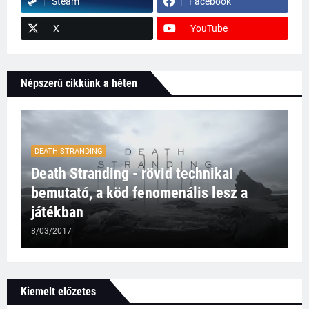
Steam
Facebook
X
YouTube
Népszerű cikkünk a héten
DEATH STRANDING
Death Stranding - rövid technikai
bemutató, a köd fenomenális lesz a
játékban
8/03/2017
Kiemelt előzetes