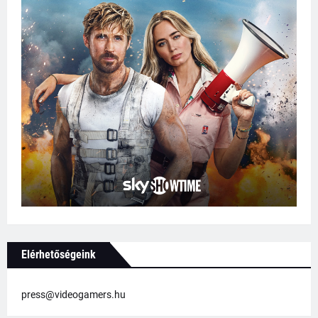
Elérhetőségeink
press@videogamers.hu