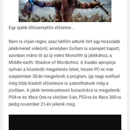
Egy újabb élőszereplős előzetes...
Nem is olyan régen, azaz hétfőn adtunk hírt egy hosszabb
játékmenet videóról, amelyben Gollam is szerepet kapott,
azonban máris itt az új videó Monolith új játékához, a
Middle-earth: Shadow of Mordorhoz. A kiadás apropója
nyilván a közeledő megjelenés lehet, hiszen PC-re már
szeptember 30-án megjelenik a program, így nagy eséllyel
még több kiadott előzetesre is számíthatunk még a
jövőben. A játék természetesen konzolokra is megjelenik:
PS4-re és Xbox One-ra október 3-án, PS3-ra és Xbox 360-ra
pedig november 21-én jelenik meg.