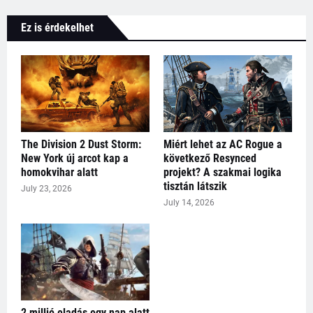
Ez is érdekelhet
The Division 2 Dust Storm:
Miért lehet az AC Rogue a
New York új arcot kap a
következő Resynced
homokvihar alatt
projekt? A szakmai logika
tisztán látszik
July 23, 2026
July 14, 2026
2 millió eladás egy nap alatt