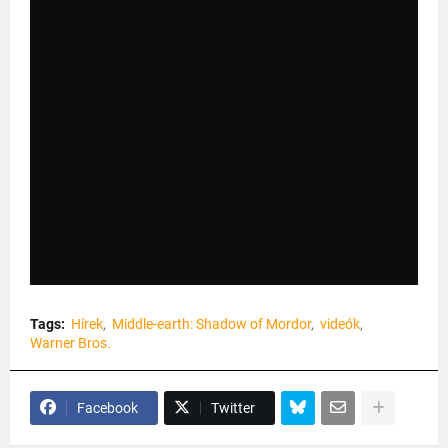
Tags:
Hírek
Middle-earth: Shadow of Mordor
videók
Warner Bros.
Facebook
Twitter