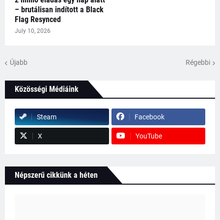
– brutálisan indított a Black
Flag Resynced
July 10, 2026
Újabb
Régebbi
Közösségi Médiáink
Steam
Facebook
X
YouTube
Népszerű cikkünk a héten