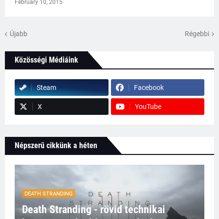
February 10, 2015
Újabb
Régebbi
Közösségi Médiáink
Steam
Facebook
X
YouTube
Népszerű cikkünk a héten
DEATH STRANDING
Death Stranding - rövid technikai