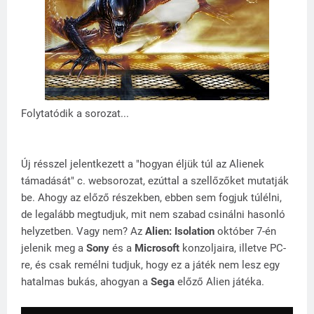
Folytatódik a sorozat...
Új résszel jelentkezett a "hogyan éljük túl az Alienek
támadását" c. websorozat, ezúttal a szellőzőket mutatják
be. Ahogy az előző részekben, ebben sem fogjuk túlélni,
de legalább megtudjuk, mit nem szabad csinálni hasonló
helyzetben. Vagy nem? Az
Alien: Isolation
október 7-én
jelenik meg a
Sony
és a
Microsoft
konzoljaira, illetve PC-
re, és csak remélni tudjuk, hogy ez a játék nem lesz egy
hatalmas bukás, ahogyan a
Sega
előző
Alien játéka.