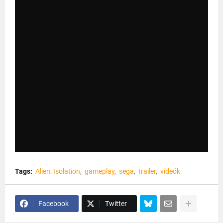
Tags:
Alien: Isolation
gameplay
sega
trailer
videók
Facebook
Twitter