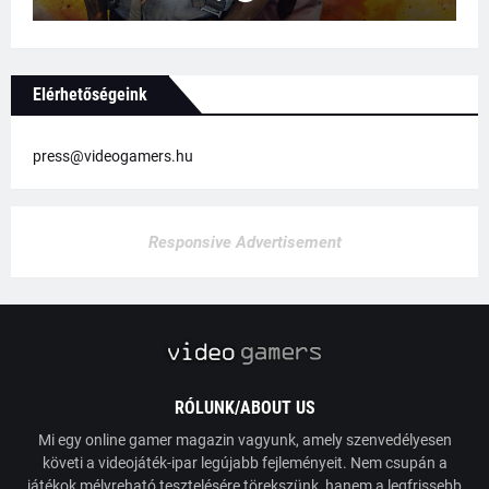
Elérhetőségeink
press@videogamers.hu
Responsive Advertisement
RÓLUNK/ABOUT US
Mi egy online gamer magazin vagyunk, amely szenvedélyesen
követi a videojáték-ipar legújabb fejleményeit. Nem csupán a
játékok mélyreható tesztelésére törekszünk, hanem a legfrissebb