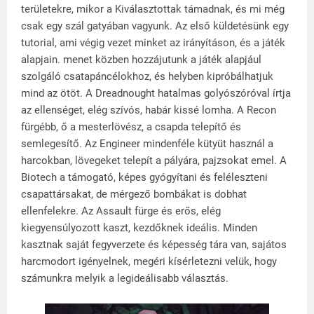
területekre, mikor a Kiválasztottak támadnak, és mi még
csak egy szál gatyában vagyunk. Az első küldetésünk egy
tutorial, ami végig vezet minket az irányításon, és a játék
alapjain. menet közben hozzájutunk a játék alapjául
szolgáló csatapáncélokhoz, és helyben kipróbálhatjuk
mind az ötöt. A Dreadnought hatalmas golyószóróval írtja
az ellenséget, elég szívós, habár kissé lomha. A Recon
fürgébb, ő a mesterlövész, a csapda telepítő és
semlegesítő. Az Engineer mindenféle kütyüt használ a
harcokban, lövegeket telepít a pályára, pajzsokat emel. A
Biotech a támogató, képes gyógyítani és feléleszteni
csapattársakat, de mérgező bombákat is dobhat
ellenfelekre. Az Assault fürge és erős, elég
kiegyensúlyozott kaszt, kezdőknek ideális. Minden
kasztnak saját fegyverzete és képesség tára van, sajátos
harcmodort igényelnek, megéri kísérletezni velük, hogy
számunkra melyik a legideálisabb választás.