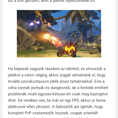
azt a sok gürizést, amit a páncél fejlesztésébe ölt.
Ha képesek vagyunk rászánni az időnket, és elvisszük a
játékot a sztori végéig, akkor joggal várhatnánk el, hogy
tovább szórakoztasson játék plusz tartalmakkal. Erre a
célra vannak portyák és dungeonök, de a fentebb említett
problémák miatt egyszer-kétszer éri csak meg kipörgetni
őket. De rendben van, ha már ez egy FPS, akkor jó lenne
játékosok ellen játszani. A fejlesztők azt ígérték, hogy
komplett PvP csatamezők lesznek, csapat orientált