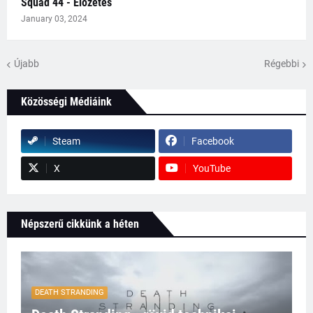
Squad 44 - Előzetes
January 03, 2024
Újabb
Régebbi
Közösségi Médiáink
Steam
Facebook
X
YouTube
Népszerű cikkünk a héten
DEATH STRANDING