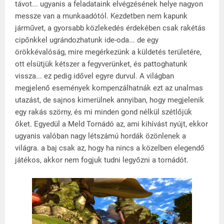
távot... ugyanis a feladataink elvégzésének helye nagyon
messze van a munkaadótól. Kezdetben nem kapunk
járművet, a gyorsabb közlekedés érdekében csak rakétás
cipőnkkel ugrándozhatunk ide-oda... de egy
örökkévalóság, mire megérkezünk a küldetés területére,
ott elsütjük kétszer a fegyverünket, és pattoghatunk
vissza... ez pedig idővel egyre durvul. A világban
megjelenő események kompenzálhatnák ezt az unalmas
utazást, de sajnos kimerülnek annyiban, hogy megjelenik
egy rakás szörny, és mi minden gond nélkül szétlőjük
őket. Egyedül a Meld Tornádó az, ami kihívást nyújt, ekkor
ugyanis valóban nagy létszámú hordák özönlenek a
világra. a baj csak az, hogy ha nincs a közelben elegendő
játékos, akkor nem fogjuk tudni legyőzni a tornádót.