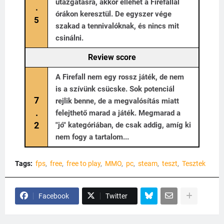
utazgatásra, akkor ellehet a Firefallal
.
órákon keresztül. De egyszer vége
5
szakad a tennivalóknak, és nincs mit
csinálni.
Review score
A Firefall nem egy rossz játék, de nem
is a szívünk csücske. Sok potenciál
7
rejlik benne, de a megvalósítás miatt
.
felejthető marad a játék. Megmarad a
2
"jó" kategóriában, de csak addig, amíg ki
nem fogy a tartalom...
Tags:
fps
free
free to play
MMO
pc
steam
teszt
Tesztek
Facebook
Twitter