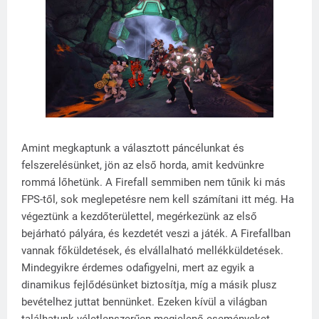
Amint megkaptunk a választott páncélunkat és
felszerelésünket, jön az első horda, amit kedvünkre
rommá lőhetünk. A Firefall semmiben nem tűnik ki más
FPS-től, sok meglepetésre nem kell számítani itt még. Ha
végeztünk a kezdőterülettel, megérkezünk az első
bejárható pályára, és kezdetét veszi a játék. A Firefallban
vannak főküldetések, és elvállalható mellékküldetések.
Mindegyikre érdemes odafigyelni, mert az egyik a
dinamikus fejlődésünket biztosítja, míg a másik plusz
bevételhez juttat bennünket. Ezeken kívül a világban
találhatunk véletlenszerűen megjelenő eseményeket,