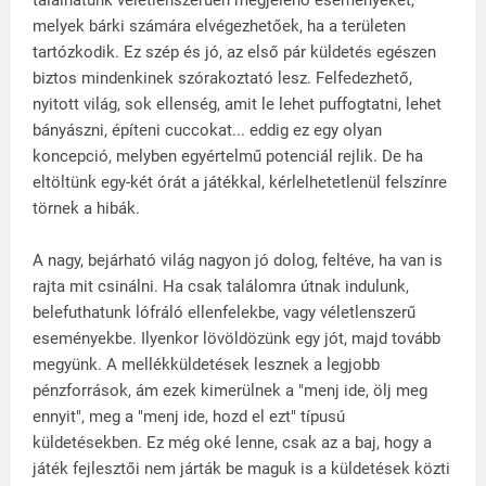
melyek bárki számára elvégezhetőek, ha a területen
tartózkodik. Ez szép és jó, az első pár küldetés egészen
biztos mindenkinek szórakoztató lesz. Felfedezhető,
nyitott világ, sok ellenség, amit le lehet puffogtatni, lehet
bányászni, építeni cuccokat... eddig ez egy olyan
koncepció, melyben egyértelmű potenciál rejlik. De ha
eltöltünk egy-két órát a játékkal, kérlelhetetlenül felszínre
törnek a hibák.
A nagy, bejárható világ nagyon jó dolog, feltéve, ha van is
rajta mit csinálni. Ha csak találomra útnak indulunk,
belefuthatunk lófráló ellenfelekbe, vagy véletlenszerű
eseményekbe. Ilyenkor lövöldözünk egy jót, majd tovább
megyünk. A mellékküldetések lesznek a legjobb
pénzforrások, ám ezek kimerülnek a "menj ide, ölj meg
ennyit", meg a "menj ide, hozd el ezt" típusú
küldetésekben. Ez még oké lenne, csak az a baj, hogy a
játék fejlesztői nem járták be maguk is a küldetések közti