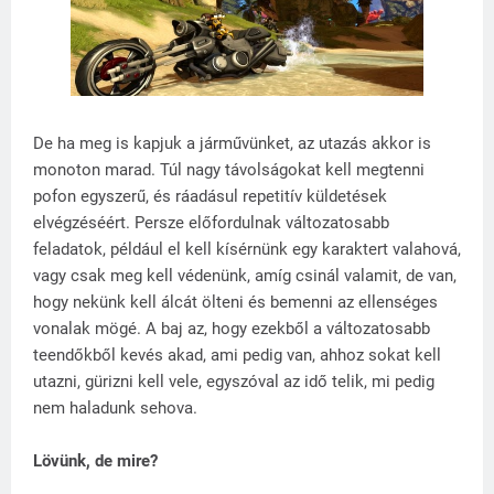
De ha meg is kapjuk a járművünket, az utazás akkor is
monoton marad. Túl nagy távolságokat kell megtenni
pofon egyszerű, és ráadásul repetitív küldetések
elvégzéséért. Persze előfordulnak változatosabb
feladatok, például el kell kísérnünk egy karaktert valahová,
vagy csak meg kell védenünk, amíg csinál valamit, de van,
hogy nekünk kell álcát ölteni és bemenni az ellenséges
vonalak mögé. A baj az, hogy ezekből a változatosabb
teendőkből kevés akad, ami pedig van, ahhoz sokat kell
utazni, gürizni kell vele, egyszóval az idő telik, mi pedig
nem haladunk sehova.
Lövünk, de mire?