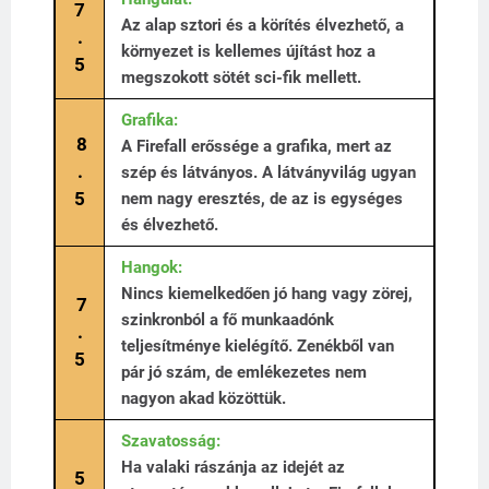
7
Az alap sztori és a körítés élvezhető, a
.
környezet is kellemes újítást hoz a
5
megszokott sötét sci-fik mellett.
Grafika:
8
A Firefall erőssége a grafika, mert az
.
szép és látványos. A látványvilág ugyan
5
nem nagy eresztés, de az is egységes
és élvezhető.
Hangok:
Nincs kiemelkedően jó hang vagy zörej,
7
szinkronból a fő munkaadónk
.
teljesítménye kielégítő. Zenékből van
5
pár jó szám, de emlékezetes nem
nagyon akad közöttük.
Szavatosság:
Ha valaki rászánja az idejét az
5