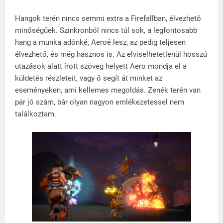
Hangok terén nincs semmi extra a Firefallban, élvezhető
minőségűek. Szinkronból nincs túl sok, a legfontosabb
hang a munka adónké, Aeroé lesz, az pedig teljesen
élvezhető, és még hasznos is. Az elviselhetetlenül hosszú
utazások alatt írott szöveg helyett Aero mondja el a
küldetés részleteit, vagy ő segít át minket az
eseményeken, ami kellemes megoldás. Zenék terén van
pár jó szám, bár olyan nagyon emlékezetessel nem
találkoztam.