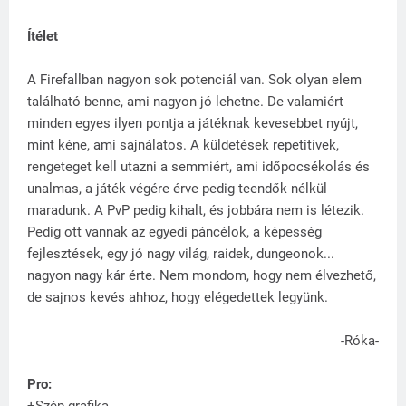
Ítélet
A Firefallban nagyon sok potenciál van. Sok olyan elem
található benne, ami nagyon jó lehetne. De valamiért
minden egyes ilyen pontja a játéknak kevesebbet nyújt,
mint kéne, ami sajnálatos. A küldetések repetitívek,
rengeteget kell utazni a semmiért, ami időpocsékolás és
unalmas, a játék végére érve pedig teendők nélkül
maradunk. A PvP pedig kihalt, és jobbára nem is létezik.
Pedig ott vannak az egyedi páncélok, a képesség
fejlesztések, egy jó nagy világ, raidek, dungeonok...
nagyon nagy kár érte. Nem mondom, hogy nem élvezhető,
de sajnos kevés ahhoz, hogy elégedettek legyünk.
-Róka-
Pro:
+Szép grafika