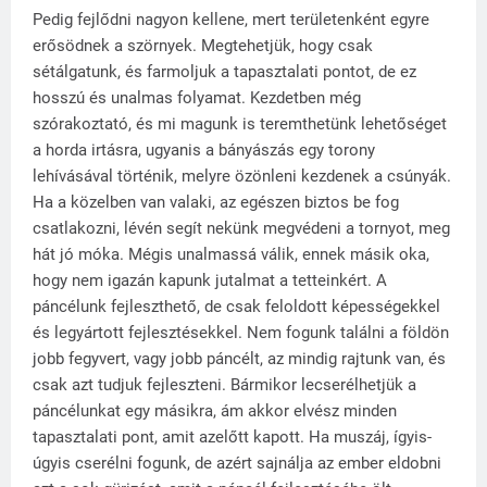
Pedig fejlődni nagyon kellene, mert területenként egyre
erősödnek a szörnyek. Megtehetjük, hogy csak
sétálgatunk, és farmoljuk a tapasztalati pontot, de ez
hosszú és unalmas folyamat. Kezdetben még
szórakoztató, és mi magunk is teremthetünk lehetőséget
a horda irtásra, ugyanis a bányászás egy torony
lehívásával történik, melyre özönleni kezdenek a csúnyák.
Ha a közelben van valaki, az egészen biztos be fog
csatlakozni, lévén segít nekünk megvédeni a tornyot, meg
hát jó móka. Mégis unalmassá válik, ennek másik oka,
hogy nem igazán kapunk jutalmat a tetteinkért. A
páncélunk fejleszthető, de csak feloldott képességekkel
és legyártott fejlesztésekkel. Nem fogunk találni a földön
jobb fegyvert, vagy jobb páncélt, az mindig rajtunk van, és
csak azt tudjuk fejleszteni. Bármikor lecserélhetjük a
páncélunkat egy másikra, ám akkor elvész minden
tapasztalati pont, amit azelőtt kapott. Ha muszáj, ígyis-
úgyis cserélni fogunk, de azért sajnálja az ember eldobni