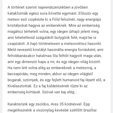
A történet szerint naprendszerünkben a jövőben
kataklizmák egész sora követte egymást. Először egy
meteor eső csipkézte ki a Föld felszínét, nagy energiájú
kristályokat hagyva az embereknek. Mire az emberiség
magához térhetett volna, egy idegen űrhajó jelent meg,
ami tehetetlenül száguldott bolygónk felé, majd be is
csapódott. A hajó történetesen a meteorokhoz hasonló
Meld nevezetű kristályt használta energia forrásként, ami
felrobbanásakor hatalmas lila felhőt hagyott maga után,
ami egy dimenzió kapu a mi, és egy idegen világ között.
Ha nem lett volna elég az embereknek a meteorraj, a
becsapódás, meg minden, akkor az idegen világból
bogarak, szörnyek, és egy fejlett humanoid faj lépett elő, a
Kiválasztottak. Ez a faj küldetésének tűzte ki az
emberiség kiírtását. Szóval van baj elég...
Karakterünk egy zsoldos, Ares 35 kódnévvel. Épp
megérkeznénk a viszonylag kevésbé szétlőtt brazíliai