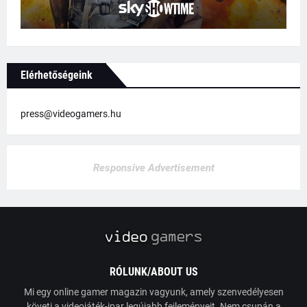
Elérhetőségeink
press@videogamers.hu
Responsive Advertisement
RÓLUNK/ABOUT US
Mi egy online gamer magazin vagyunk, amely szenvedélyesen
követi a videojáték-ipar legújabb fejleményeit. Nem csupán a