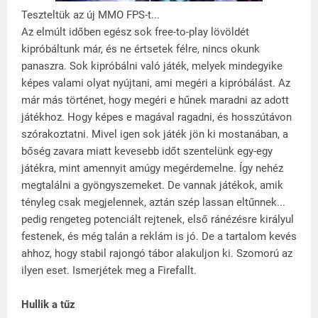
Teszteltük az új MMO FPS-t...
Az elmúlt időben egész sok free-to-play lövöldét
kipróbáltunk már, és ne értsetek félre, nincs okunk
panaszra. Sok kipróbálni való játék, melyek mindegyike
képes valami olyat nyújtani, ami megéri a kipróbálást. Az
már más történet, hogy megéri e hűnek maradni az adott
játékhoz. Hogy képes e magával ragadni, és hosszútávon
szórakoztatni. Mivel igen sok játék jön ki mostanában, a
bőség zavara miatt kevesebb időt szentelünk egy-egy
játékra, mint amennyit amúgy megérdemelne. Így nehéz
megtalálni a gyöngyszemeket. De vannak játékok, amik
tényleg csak megjelennek, aztán szép lassan eltűnnek...
pedig rengeteg potenciált rejtenek, első ránézésre királyul
festenek, és még talán a reklám is jó. De a tartalom kevés
ahhoz, hogy stabil rajongó tábor alakuljon ki. Szomorú az
ilyen eset. Ismerjétek meg a Firefallt.
Hullik a tűz