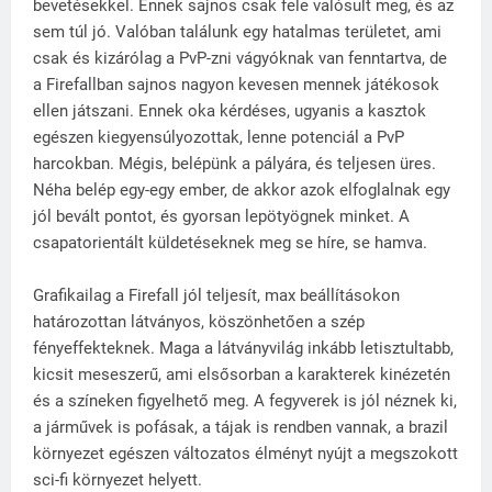
bevetésekkel. Ennek sajnos csak fele valósult meg, és az
sem túl jó. Valóban találunk egy hatalmas területet, ami
csak és kizárólag a PvP-zni vágyóknak van fenntartva, de
a Firefallban sajnos nagyon kevesen mennek játékosok
ellen játszani. Ennek oka kérdéses, ugyanis a kasztok
egészen kiegyensúlyozottak, lenne potenciál a PvP
harcokban. Mégis, belépünk a pályára, és teljesen üres.
Néha belép egy-egy ember, de akkor azok elfoglalnak egy
jól bevált pontot, és gyorsan lepötyögnek minket. A
csapatorientált küldetéseknek meg se híre, se hamva.
Grafikailag a Firefall jól teljesít, max beállításokon
határozottan látványos, köszönhetően a szép
fényeffekteknek. Maga a látványvilág inkább letisztultabb,
kicsit meseszerű, ami elsősorban a karakterek kinézetén
és a színeken figyelhető meg. A fegyverek is jól néznek ki,
a járművek is pofásak, a tájak is rendben vannak, a brazil
környezet egészen változatos élményt nyújt a megszokott
sci-fi környezet helyett.