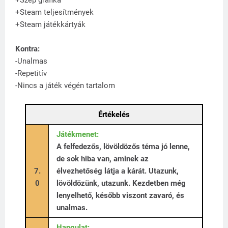
+Steam teljesítmények
+Steam játékkártyák
Kontra:
-Unalmas
-Repetitív
-Nincs a játék végén tartalom
Értékelés
Játékmenet:
A felfedezős, lövöldözős téma jó lenne,
de sok hiba van, aminek az
7.
élvezhetőség látja a kárát. Utazunk,
0
lövöldözünk, utazunk. Kezdetben még
lenyelhető, később viszont zavaró, és
unalmas.
Hangulat: