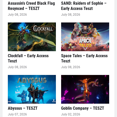
Assassin's Creed Black Flag
SAND: Raiders of Sophie –
Resynced – TESZT
Early Access Teszt
July 08, 2026
July 08, 2026
Clockfall – Early Access
Space Tales – Early Access
Teszt
Teszt
July 08, 2026
July 08, 2026
Abyssus – TESZT
Goblin Company – TESZT
July 07, 2026
July 02, 2026