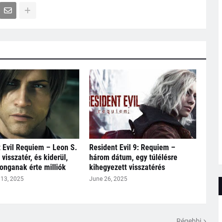
 Evil Requiem – Leon S.
Resident Evil 9: Requiem –
visszatér, és kiderül,
három dátum, egy túlélésre
jonganak érte milliók
kihegyezett visszatérés
13, 2025
June 26, 2025
Régebbi