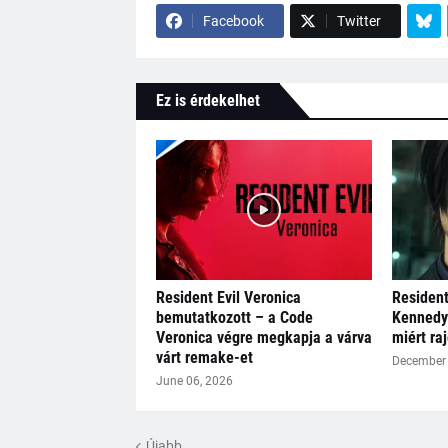
Facebook
Twitter
Ez is érdekelhet
Resident Evil Veronica
Resident
bemutatkozott – a Code
Kennedy 
Veronica végre megkapja a várva
miért ra
várt remake-et
December 
June 06, 2026
Újabb