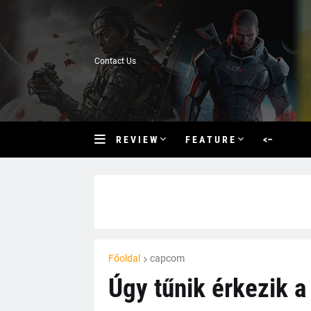
Contact Us
R E V I E W
F E A T U R E
<–
Főoldal
capcom
Úgy tűnik érkezik a