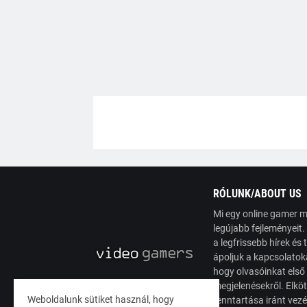
RÓLUNK/ABOUT US
Mi egy online gamer m
legújabb fejleményeit
a legfrissebb hírek é
ápoljuk a kapcsolatoka
hogy olvasóinkat első
megjelenésekről. Elköt
Weboldalunk sütiket használ, hogy
fenntartása iránt vez