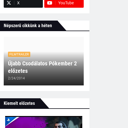
X
YouTube
Népszerű cikkünk a héten
FILMTRAILER
Újabb Csodálatos Pókember 2
előzetes
2/24/2014
Kiemelt előzetes