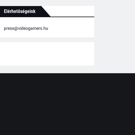
Elérhetőségeink
press@videogamers.hu