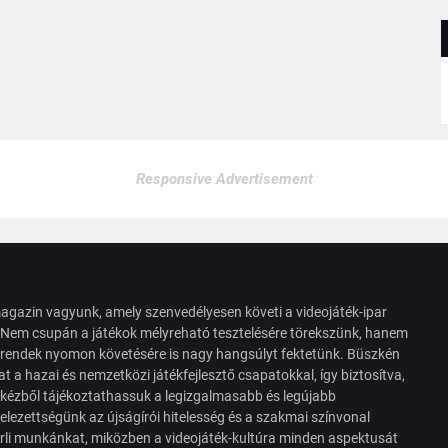
Responsive Advertisement
agazin vagyunk, amely szenvedélyesen követi a videojáték-ipar
. Nem csupán a játékok mélyreható tesztelésére törekszünk, hanem
s trendek nyomon követésére is nagy hangsúlyt fektetünk. Büszkén
t a hazai és nemzetközi játékfejlesztő csapatokkal, így biztosítva,
 kézből tájékoztathassuk a legizgalmasabb és legújabb
elezettségünk az újságírói hitelesség és a szakmai színvonal
érli munkánkat, miközben a videojáték-kultúra minden aspektusát