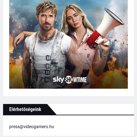
Elérhetőségeink
press@videogamers.hu