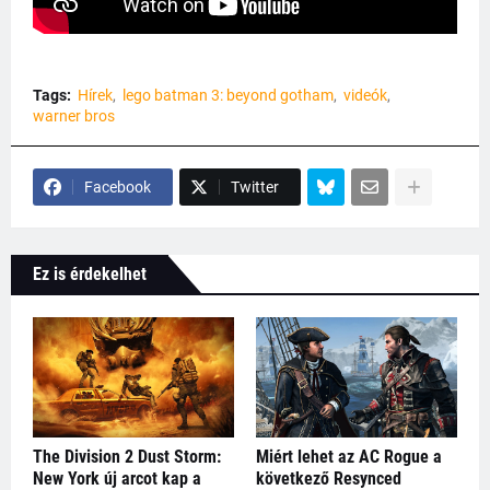
Tags:
Hírek
lego batman 3: beyond gotham
videók
warner bros
Facebook
Twitter
Ez is érdekelhet
The Division 2 Dust Storm:
Miért lehet az AC Rogue a
New York új arcot kap a
következő Resynced