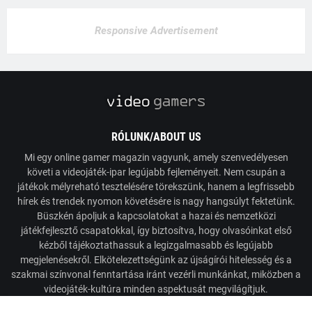
Responsive Advertisement
RÓLUNK/ABOUT US
Mi egy online gamer magazin vagyunk, amely szenvedélyesen
követi a videojáték-ipar legújabb fejleményeit. Nem csupán a
játékok mélyreható tesztelésére törekszünk, hanem a legfrissebb
hírek és trendek nyomon követésére is nagy hangsúlyt fektetünk.
Büszkén ápoljuk a kapcsolatokat a hazai és nemzetközi
játékfejlesztő csapatokkal, így biztosítva, hogy olvasóinkat első
kézből tájékoztathassuk a legizgalmasabb és legújabb
megjelenésekről. Elkötelezettségünk az újságírói hitelesség és a
szakmai színvonal fenntartása iránt vezérli munkánkat, miközben a
videojáték-kultúra minden aspektusát megvilágítjuk.