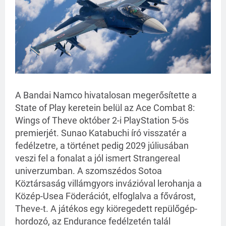
A Bandai Namco hivatalosan megerősítette a
State of Play keretein belül az Ace Combat 8:
Wings of Theve október 2-i PlayStation 5-ös
premierjét. Sunao Katabuchi író visszatér a
fedélzetre, a történet pedig 2029 júliusában
veszi fel a fonalat a jól ismert Strangereal
univerzumban. A szomszédos Sotoa
Köztársaság villámgyors invázióval lerohanja a
Közép-Usea Föderációt, elfoglalva a fővárost,
Theve-t. A játékos egy kiöregedett repülőgép-
hordozó, az Endurance fedélzetén talál