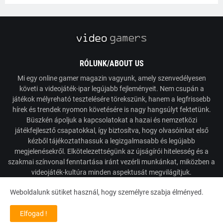
RÓLUNK/ABOUT US
Mi egy online gamer magazin vagyunk, amely szenvedélyesen
követi a videojáték-ipar legújabb fejleményeit. Nem csupán a
játékok mélyreható tesztelésére törekszünk, hanem a legfrissebb
hírek és trendek nyomon követésére is nagy hangsúlyt fektetünk.
Büszkén ápoljuk a kapcsolatokat a hazai és nemzetközi
játékfejlesztő csapatokkal, így biztosítva, hogy olvasóinkat első
kézből tájékoztathassuk a legizgalmasabb és legújabb
megjelenésekről. Elkötelezettségünk az újságírói hitelesség és a
szakmai színvonal fenntartása iránt vezérli munkánkat, miközben a
videojáték-kultúra minden aspektusát megvilágítjuk.
Weboldalunk sütiket használ, hogy személyre szabja élményed.
Powered by VideoGamers
Elfogad !