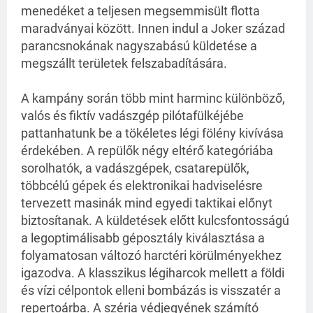
menedéket a teljesen megsemmisült flotta
maradványai között. Innen indul a Joker század
parancsnokának nagyszabású küldetése a
megszállt területek felszabadítására.
A kampány során több mint harminc különböző,
valós és fiktív vadászgép pilótafülkéjébe
pattanhatunk be a tökéletes légi fölény kivívása
érdekében. A repülők négy eltérő kategóriába
sorolhatók, a vadászgépek, csatarepülők,
többcélú gépek és elektronikai hadviselésre
tervezett masinák mind egyedi taktikai előnyt
biztosítanak. A küldetések előtt kulcsfontosságú
a legoptimálisabb géposztály kiválasztása a
folyamatosan változó harctéri körülményekhez
igazodva. A klasszikus légiharcok mellett a földi
és vízi célpontok elleni bombázás is visszatér a
repertoárba. A széria védjegyének számító