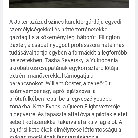
A Joker század színes karaktergárdája egyedi
személyiségekkel és háttértörténetekkel
gazdagítja a kőkemény légi háborút. Ellington
Baxter, a csapat nyugodt professzora hatalmas
tudásával tartja egyben a formációt a legforróbb
helyzetekben. Tasha Seversky, a Yuktobania
akrobatikus csapatának egykori sztárpilótája
extrém manőverekkel támogatja a
parancsnokot. William Coster, a zeneőrült
szárnyember egy apró lejátszóval a
pilótafülkében repül be a legveszélyesebb
zónákba. Kate Evans, a Queen Flight vezetője
hidegvérrel és tapasztalattal óvja a pilóták életét,
sebeit kötszerekkel takarva el a külvilág elől. A
bajtársi kötelékek elmélyítése létfontosságú a
század moráljának fenntartásához a