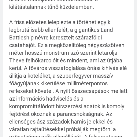
kilátástalannak tűnő küzdelemben.
A friss előzetes leleplezte a történet egyik
legbrutálisabb ellenfelét, a gigantikus Land
Battleship névre keresztelt szárazföldi
csatahajót. Ez a megközelítőleg négyszázötven
méter hosszú monstrum szó szerint letarolja
Theve felhőkarcolóit és mindent, ami az útjába
kerül. A főváros visszafoglalása óriási kihívás elé
állítja a köteléket, a szuperfegyver masszív
főágyújának kikerülése milliméterpontos
reflexeket követel. A nyílt összecsapások mellett
az információs hadviselés és a
kompromittálódott hírszerzési adatok is komoly
fejtörést okoznak a parancsnokságnak. Az
ellenséges ász századok hamis jelekkel és
váratlan rajtaütésekkel próbálják megtörni a
szövetséges erők ellenállását. A folyamatosan