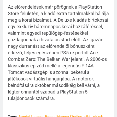
Az előrendelések már pörögnek a PlayStation
Store felületén, a kiadó extra tartalmakkal hálálja
meg a korai bizalmat. A Deluxe kiadás birtokosai
egy exkluzív háromnapos korai hozzáféréssel,
valamint egyedi repülőgép-festésekkel
gazdagodnak a hivatalos start előtt. Az igazán
nagy durranást az előrendelői bónuszként
érkező, teljes egészében PS5-re portolt Ace
Combat Zero: The Belkan War jelenti. A 2006-os
klasszikus epizód mellé a legendás F-14A
Tomcat vadászgép is azonnal bekerül a
játékosok virtuális hangárjába. A motorok
beindítására október másodikáig kell várni, a
légtér onnantól szabad a PlayStation 5
tulajdonosok számára.
Tags:
Bandai Namco
Bandai Namco Studios
cikk
cikkek