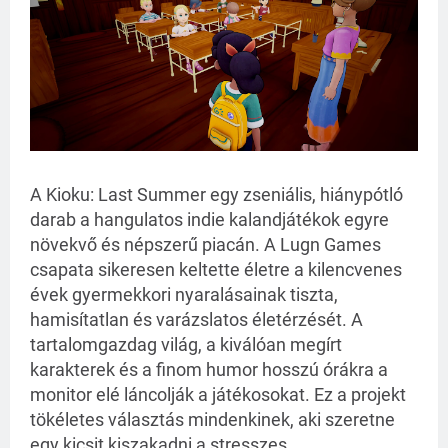
A Kioku: Last Summer egy zseniális, hiánypótló
darab a hangulatos indie kalandjátékok egyre
növekvő és népszerű piacán. A Lugn Games
csapata sikeresen keltette életre a kilencvenes
évek gyermekkori nyaralásainak tiszta,
hamisítatlan és varázslatos életérzését. A
tartalomgazdag világ, a kiválóan megírt
karakterek és a finom humor hosszú órákra a
monitor elé láncolják a játékosokat. Ez a projekt
tökéletes választás mindenkinek, aki szeretne
egy kicsit kiszakadni a stresszes