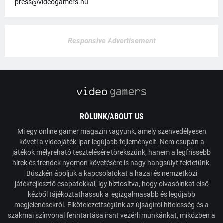
press@videogamers.hu
Responsive Advertisement
RÓLUNK/ABOUT US
Mi egy online gamer magazin vagyunk, amely szenvedélyesen
követi a videojáték-ipar legújabb fejleményeit. Nem csupán a
játékok mélyreható tesztelésére törekszünk, hanem a legfrissebb
hírek és trendek nyomon követésére is nagy hangsúlyt fektetünk.
Büszkén ápoljuk a kapcsolatokat a hazai és nemzetközi
játékfejlesztő csapatokkal, így biztosítva, hogy olvasóinkat első
kézből tájékoztathassuk a legizgalmasabb és legújabb
megjelenésekről. Elkötelezettségünk az újságírói hitelesség és a
szakmai színvonal fenntartása iránt vezérli munkánkat, miközben a