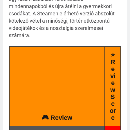
mindennapokból és újra átélni a gyermekkori
csodákat. A Steamen elérhető verzió abszolút
kötelező vétel a minőségi, történetközpontú
videojátékok és a nosztalgia szerelmesei
számára.
⭐
R
e
vi
e
w
S
c
or
🎮 Review
e