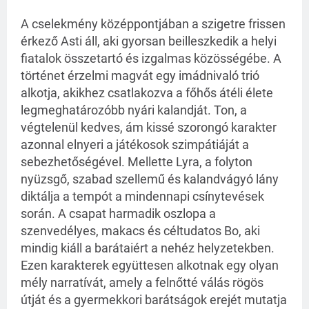
A cselekmény középpontjában a szigetre frissen
érkező Asti áll, aki gyorsan beilleszkedik a helyi
fiatalok összetartó és izgalmas közösségébe. A
történet érzelmi magvát egy imádnivaló trió
alkotja, akikhez csatlakozva a főhős átéli élete
legmeghatározóbb nyári kalandját. Ton, a
végtelenül kedves, ám kissé szorongó karakter
azonnal elnyeri a játékosok szimpátiáját a
sebezhetőségével. Mellette Lyra, a folyton
nyüzsgő, szabad szellemű és kalandvágyó lány
diktálja a tempót a mindennapi csínytevések
során. A csapat harmadik oszlopa a
szenvedélyes, makacs és céltudatos Bo, aki
mindig kiáll a barátaiért a nehéz helyzetekben.
Ezen karakterek együttesen alkotnak egy olyan
mély narratívát, amely a felnőtté válás rögös
útját és a gyermekkori barátságok erejét mutatja