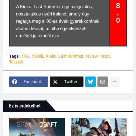
8
A Kioku: Last Summer egy hangulatos,
.
nosztalgikus nyári kaland, amely úgy
0
ragadja meg a ’90‑es évek gyerekkorának
atomszféráját, mintha egy elveszett
emléket játszanál újra.
Tags:
cikk
cikkek
Kioku: Last Summer
review
teszt
Tesztek
Facebook
Twitter
Ez is érdekelhet