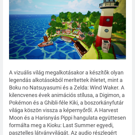
A vizuális világ megalkotásakor a készítők olyan
legendás alkotásokból merítettek ihletet, mint a
Boku no Natsuyasumi és a Zelda: Wind Waker. A
kilencvenes évek animációs stílusa, a Digimon, a
Pokémon és a Ghibli-féle Kiki, a boszorkányfutár
világa köszön vissza a képernyőről. A Harvest
Moon és a Harisnyás Pippi hangulata együttesen
formálta meg a Kioku: Last Summer egyedi,
pasztelles látványvilágát. Az audio részlegért