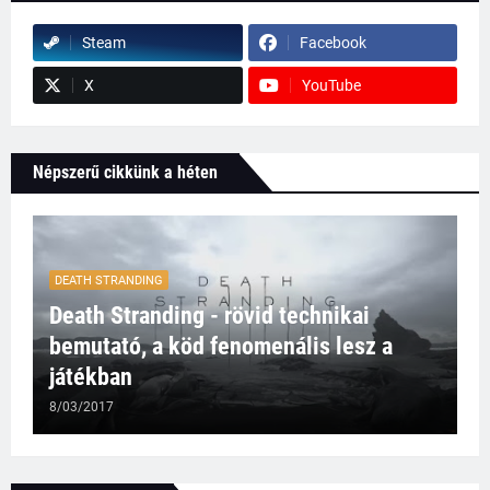
Steam
Facebook
X
YouTube
Népszerű cikkünk a héten
DEATH STRANDING
Death Stranding - rövid technikai
bemutató, a köd fenomenális lesz a
játékban
8/03/2017