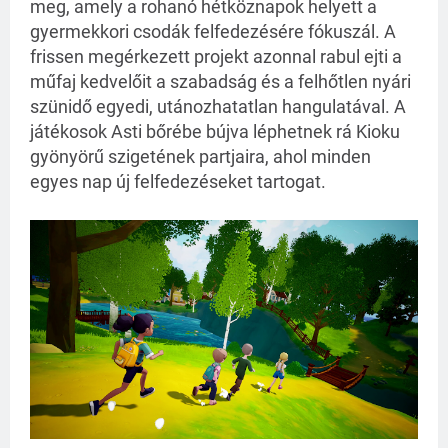
meg, amely a rohanó hétköznapok helyett a
gyermekkori csodák felfedezésére fókuszál. A
frissen megérkezett projekt azonnal rabul ejti a
műfaj kedvelőit a szabadság és a felhőtlen nyári
szünidő egyedi, utánozhatatlan hangulatával. A
játékosok Asti bőrébe bújva léphetnek rá Kioku
gyönyörű szigetének partjaira, ahol minden
egyes nap új felfedezéseket tartogat.