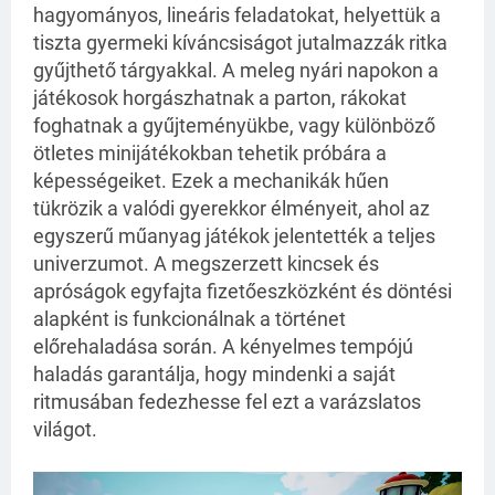
hagyományos, lineáris feladatokat, helyettük a
tiszta gyermeki kíváncsiságot jutalmazzák ritka
gyűjthető tárgyakkal. A meleg nyári napokon a
játékosok horgászhatnak a parton, rákokat
foghatnak a gyűjteményükbe, vagy különböző
ötletes minijátékokban tehetik próbára a
képességeiket. Ezek a mechanikák hűen
tükrözik a valódi gyerekkor élményeit, ahol az
egyszerű műanyag játékok jelentették a teljes
univerzumot. A megszerzett kincsek és
apróságok egyfajta fizetőeszközként és döntési
alapként is funkcionálnak a történet
előrehaladása során. A kényelmes tempójú
haladás garantálja, hogy mindenki a saját
ritmusában fedezhesse fel ezt a varázslatos
világot.