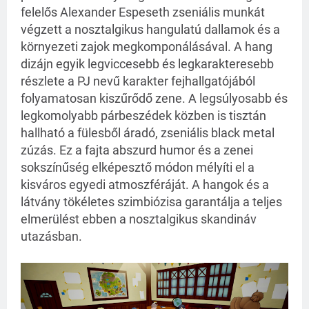
felelős Alexander Espeseth zseniális munkát
végzett a nosztalgikus hangulatú dallamok és a
környezeti zajok megkomponálásával. A hang
dizájn egyik legviccesebb és legkarakteresebb
részlete a PJ nevű karakter fejhallgatójából
folyamatosan kiszűrődő zene. A legsúlyosabb és
legkomolyabb párbeszédek közben is tisztán
hallható a fülesből áradó, zseniális black metal
zúzás. Ez a fajta abszurd humor és a zenei
sokszínűség elképesztő módon mélyíti el a
kisváros egyedi atmoszféráját. A hangok és a
látvány tökéletes szimbiózisa garantálja a teljes
elmerülést ebben a nosztalgikus skandináv
utazásban.