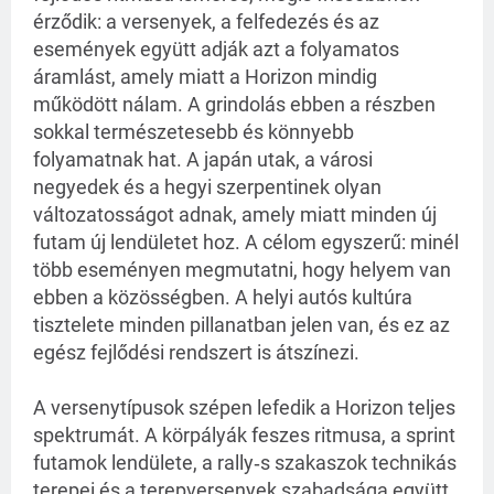
érződik: a versenyek, a felfedezés és az
események együtt adják azt a folyamatos
áramlást, amely miatt a Horizon mindig
működött nálam. A grindolás ebben a részben
sokkal természetesebb és könnyebb
folyamatnak hat. A japán utak, a városi
negyedek és a hegyi szerpentinek olyan
változatosságot adnak, amely miatt minden új
futam új lendületet hoz. A célom egyszerű: minél
több eseményen megmutatni, hogy helyem van
ebben a közösségben. A helyi autós kultúra
tisztelete minden pillanatban jelen van, és ez az
egész fejlődési rendszert is átszínezi.
A versenytípusok szépen lefedik a Horizon teljes
spektrumát. A körpályák feszes ritmusa, a sprint
futamok lendülete, a rally‑s szakaszok technikás
terepei és a terepversenyek szabadsága együtt