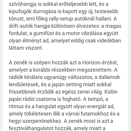
szívóhangja is sokkal erőteljesebb lett, és a
kipufogók durrogása is kapott egy új, testesebb
tónust, ami főleg rally-setup autóknál hallani. A
drift‑autók hangja különösen élvezetes: a magas
fordulat, a gumifüst és a motor vibrálása együtt
olyan élményt ad, amelyet eddig csak videókban
láttam viszont.
A zenék is szépen hozzák azt a Horizon‑érzést,
amelyet a korábbi részekben megszerettem. A
rádiók kínálata ugyanúgy változatos, a dallamok
lendületesek, és a japán setting miatt sokkal
frissebbnek érződik az egész zenei világ. Külön
japán rádió csatorna is fogható. A tempó, a
ritmus és a hangulat együtt olyan energiát ad,
amely tökéletesen illik a városi futamokhoz és a
hegyi szerpentinekhez. A zenék most is azt a
fesztiválhangulatot hozzák, amely miatt a