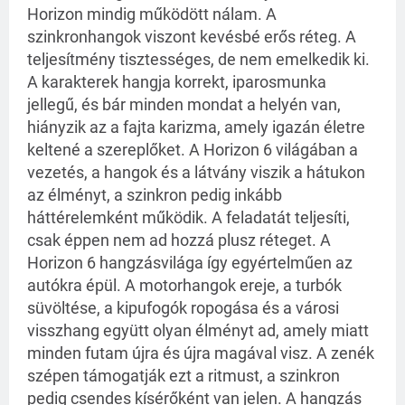
Horizon mindig működött nálam. A
szinkronhangok viszont kevésbé erős réteg. A
teljesítmény tisztességes, de nem emelkedik ki.
A karakterek hangja korrekt, iparosmunka
jellegű, és bár minden mondat a helyén van,
hiányzik az a fajta karizma, amely igazán életre
keltené a szereplőket. A Horizon 6 világában a
vezetés, a hangok és a látvány viszik a hátukon
az élményt, a szinkron pedig inkább
háttérelemként működik. A feladatát teljesíti,
csak éppen nem ad hozzá plusz réteget. A
Horizon 6 hangzásvilága így egyértelműen az
autókra épül. A motorhangok ereje, a turbók
süvöltése, a kipufogók ropogása és a városi
visszhang együtt olyan élményt ad, amely miatt
minden futam újra és újra magával visz. A zenék
szépen támogatják ezt a ritmust, a szinkron
pedig csendes kísérőként van jelen. A hangzás