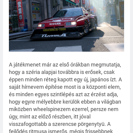
A játékmenet már az első órákban megmutatja,
hogy a széria alapjai továbbra is erősek, csak
éppen minden réteg kapott egy új, japános ízt. A
saját hírnevem építése most is a központi elem,
és minden egyes szintlépés azt az érzést adja,
hogy egyre mélyebbre kerülök ebben a világban
miközben wheelspinezem ezerrel, persze nem
úgy, mint az előző részben, itt jóval
visszafogottabb a szerencse pörgenytyü. A
fejlődés ritmusa ismerős, mégis frissebbnek