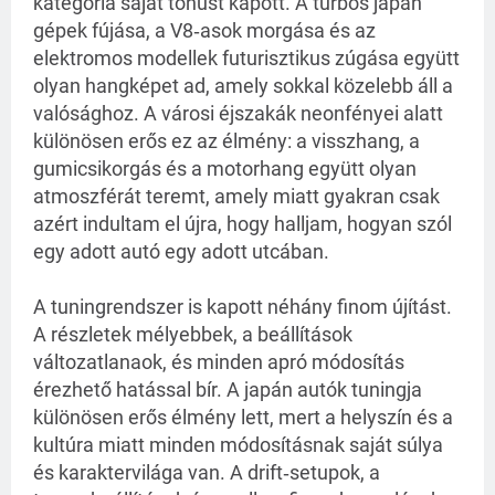
kategória saját tónust kapott. A turbós japán
gépek fújása, a V8‑asok morgása és az
elektromos modellek futurisztikus zúgása együtt
olyan hangképet ad, amely sokkal közelebb áll a
valósághoz. A városi éjszakák neonfényei alatt
különösen erős ez az élmény: a visszhang, a
gumicsikorgás és a motorhang együtt olyan
atmoszférát teremt, amely miatt gyakran csak
azért indultam el újra, hogy halljam, hogyan szól
egy adott autó egy adott utcában.
A tuningrendszer is kapott néhány finom újítást.
A részletek mélyebbek, a beállítások
változatlanaok, és minden apró módosítás
érezhető hatással bír. A japán autók tuningja
különösen erős élmény lett, mert a helyszín és a
kultúra miatt minden módosításnak saját súlya
és karaktervilága van. A drift‑setupok, a