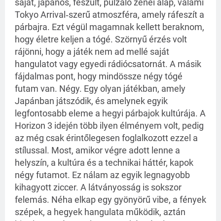
saját, japános, feszült, pulzáló zenei alap, valami
Tokyo Arrival‑szerű atmoszféra, amely ráfeszít a
párbajra. Ezt végül magamnak kellett beraknom,
hogy életre keljen a tógé. Szörnyű érzés volt
rájönni, hogy a játék nem ad mellé saját
hangulatot vagy egyedi rádiócsatornát. A másik
fájdalmas pont, hogy mindössze négy tógé
futam van. Négy. Egy olyan játékban, amely
Japánban játszódik, és amelynek egyik
legfontosabb eleme a hegyi párbajok kultúrája. A
Horizon 3 idején több ilyen élményem volt, pedig
az még csak érintőlegesen foglalkozott ezzel a
stílussal. Most, amikor végre adott lenne a
helyszín, a kultúra és a technikai háttér, kapok
négy futamot. Ez nálam az egyik legnagyobb
kihagyott ziccer. A látványosság is sokszor
felemás. Néha elkap egy gyönyörű vibe, a fények
szépek, a hegyek hangulata működik, aztán