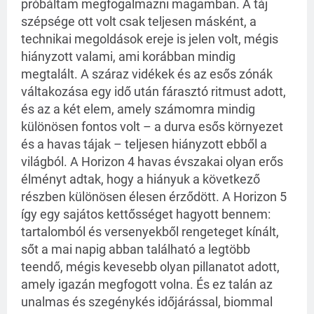
próbáltam megfogalmazni magamban. A táj
szépsége ott volt csak teljesen másként, a
technikai megoldások ereje is jelen volt, mégis
hiányzott valami, ami korábban mindig
megtalált. A száraz vidékek és az esős zónák
váltakozása egy idő után fárasztó ritmust adott,
és az a két elem, amely számomra mindig
különösen fontos volt – a durva esős környezet
és a havas tájak – teljesen hiányzott ebből a
világból. A Horizon 4 havas évszakai olyan erős
élményt adtak, hogy a hiányuk a következő
részben különösen élesen érződött. A Horizon 5
így egy sajátos kettősséget hagyott bennem:
tartalomból és versenyekből rengeteget kínált,
sőt a mai napig abban található a legtöbb
teendő, mégis kevesebb olyan pillanatot adott,
amely igazán megfogott volna. És ez talán az
unalmas és szegénykés időjárással, biommal