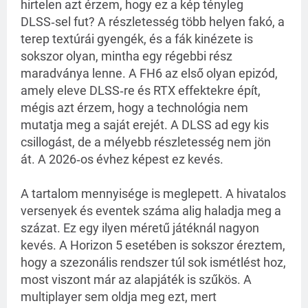
hirtelen azt érzem, hogy ez a kép tényleg
DLSS‑sel fut? A részletesség több helyen fakó, a
terep textúrái gyengék, és a fák kinézete is
sokszor olyan, mintha egy régebbi rész
maradványa lenne. A FH6 az első olyan epizód,
amely eleve DLSS‑re és RTX effektekre épít,
mégis azt érzem, hogy a technológia nem
mutatja meg a saját erejét. A DLSS ad egy kis
csillogást, de a mélyebb részletesség nem jön
át. A 2026‑os évhez képest ez kevés.
A tartalom mennyisége is meglepett. A hivatalos
versenyek és eventek száma alig haladja meg a
százat. Ez egy ilyen méretű játéknál nagyon
kevés. A Horizon 5 esetében is sokszor éreztem,
hogy a szezonális rendszer túl sok ismétlést hoz,
most viszont már az alapjáték is szűkös. A
multiplayer sem oldja meg ezt, mert