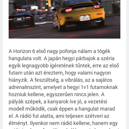
A Horizon 6 első nagy pofonja nálam a tógék
hangulata volt. A japán hegyi párbajok a széria
egyik legnagyobb ígéretének tűntek, erre az első
futam után azt éreztem, hogy valami nagyon
hiányzik. A feszültség, a vibrálás, az a sajátos
adrenalinszint, amelyet a hegyi 1v1 futamoknak
hozniuk kellene, egyszerűen nincs jelen. A
pályák szépek, a kanyarok íve jó, a vezetési
modell működik, csak éppen a hangulat marad
el. A rádió fut alatta, ami teljesen szétveri az
élményt. Ilyenkor nem rádió kellene, hanem egy