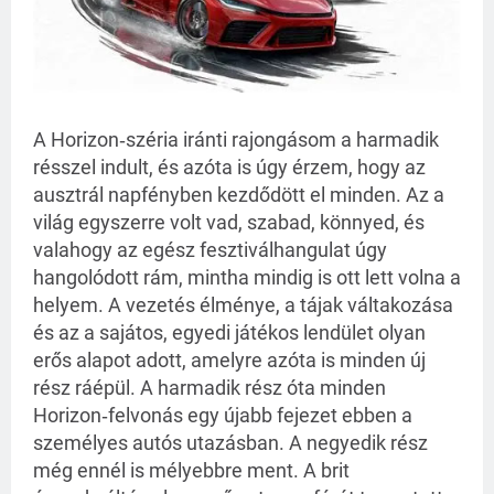
A Horizon‑széria iránti rajongásom a harmadik
résszel indult, és azóta is úgy érzem, hogy az
ausztrál napfényben kezdődött el minden. Az a
világ egyszerre volt vad, szabad, könnyed, és
valahogy az egész fesztiválhangulat úgy
hangolódott rám, mintha mindig is ott lett volna a
helyem. A vezetés élménye, a tájak váltakozása
és az a sajátos, egyedi játékos lendület olyan
erős alapot adott, amelyre azóta is minden új
rész ráépül. A harmadik rész óta minden
Horizon‑felvonás egy újabb fejezet ebben a
személyes autós utazásban. A negyedik rész
még ennél is mélyebbre ment. A brit