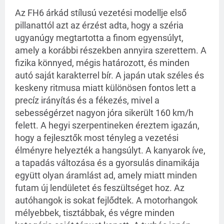
Az FH6 árkád stílusú vezetési modellje első
pillanattól azt az érzést adta, hogy a széria
ugyanúgy megtartotta a finom egyensúlyt,
amely a korábbi részekben annyira szerettem. A
fizika könnyed, mégis határozott, és minden
autó saját karakterrel bír. A japán utak széles és
keskeny ritmusa miatt különösen fontos lett a
precíz irányítás és a fékezés, mivel a
sebességérzet nagyon jóra sikerült 160 km/h
felett. A hegyi szerpentineken éreztem igazán,
hogy a fejlesztők most tényleg a vezetési
élményre helyezték a hangsúlyt. A kanyarok íve,
a tapadás változása és a gyorsulás dinamikája
együtt olyan áramlást ad, amely miatt minden
futam új lendületet és feszültséget hoz. Az
autóhangok is sokat fejlődtek. A motorhangok
mélyebbek, tisztábbak, és végre minden