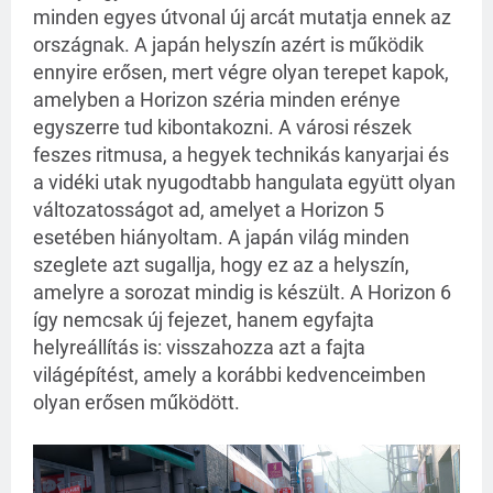
minden egyes útvonal új arcát mutatja ennek az
országnak. A japán helyszín azért is működik
ennyire erősen, mert végre olyan terepet kapok,
amelyben a Horizon széria minden erénye
egyszerre tud kibontakozni. A városi részek
feszes ritmusa, a hegyek technikás kanyarjai és
a vidéki utak nyugodtabb hangulata együtt olyan
változatosságot ad, amelyet a Horizon 5
esetében hiányoltam. A japán világ minden
szeglete azt sugallja, hogy ez az a helyszín,
amelyre a sorozat mindig is készült. A Horizon 6
így nemcsak új fejezet, hanem egyfajta
helyreállítás is: visszahozza azt a fajta
világépítést, amely a korábbi kedvenceimben
olyan erősen működött.