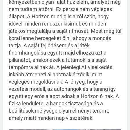
környezetben olyan falat húz elém, amelyet még
nem tudtam áttörni. Ez persze nem végleges
állapot. A Horizon mindig is arról szólt, hogy
idővel minden rendszer kisimul, és minden
játékos megtalálja a saját ritmusát. Most még túl
korai lenne hercegeket ölni, ahogy a mondás
tartja. A saját fejlődésem és a játék
finomhangolása együtt majd elhozza azt a
pillanatot, amikor ezek a futamok is a saját
tempómra állnak át. A jelenlegi AI‑viselkedés
inkább átmeneti állapotnak érződik, mint
végleges megoldásnak. A lényeg, hogy a
vezetési modell, az autóhangok és a tuning így
együtt egy erős alapot adnak a Horizon 6‑nak. A
fizika lendülete, a hangok tisztasága és a
beállítások mélysége olyan élményt teremt,
amely miatt minden nap visszatérek.