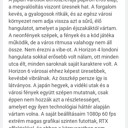
a megvalósítás viszont üresnek hat. A forgalom
kevés, a gyalogosok ritkák, és az egész városi
környezet nem adja vissza azt a sűrű, élő
hangulatot, amelyet a japán éjszakáktól vártam.
A neonfények szépek, a fények és a köd játéka
működik, de a város ritmusa valahogy nem áll
össze. Nem érezni a vibe-ot. A Horizon 4 londoni
hangulata sokkal erősebb volt nálam, ott minden
utca élt, minden saroknak saját karaktere volt. A
Horizon 6 városai ehhez képest üresebbek,
kevésbé vibrálnak. Az összkép persze így is
látványos. A japán hegyek, a vidéki utak és a
városi fények együtt szépen mutatnak, csak
éppen nem hozzák azt a részletességet,
amelyet egy ilyen technológiai háttér alapján
vártam volna. A saját beállításaim 1080p 60 fps
extrém magas grafikai szinten futottak, RTX