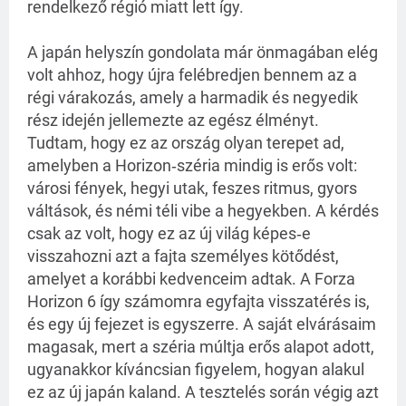
rendelkező régió miatt lett így.
A japán helyszín gondolata már önmagában elég
volt ahhoz, hogy újra felébredjen bennem az a
régi várakozás, amely a harmadik és negyedik
rész idején jellemezte az egész élményt.
Tudtam, hogy ez az ország olyan terepet ad,
amelyben a Horizon‑széria mindig is erős volt:
városi fények, hegyi utak, feszes ritmus, gyors
váltások, és némi téli vibe a hegyekben. A kérdés
csak az volt, hogy ez az új világ képes‑e
visszahozni azt a fajta személyes kötődést,
amelyet a korábbi kedvenceim adtak. A Forza
Horizon 6 így számomra egyfajta visszatérés is,
és egy új fejezet is egyszerre. A saját elvárásaim
magasak, mert a széria múltja erős alapot adott,
ugyanakkor kíváncsian figyelem, hogyan alakul
ez az új japán kaland. A tesztelés során végig azt