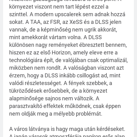
környezet viszont nem tart lépést ezzel a
szinttel. A modern upscalerek sem adnak hozzá
sokat. A TAA, az FSR, az XeSS és a DLSS jelen
vannak, de a képminőség nem ugrik akkorát,
mint amekkorát vártam volna. A DLSS
különösen nagy reményeket ébresztett bennem,
hiszen ez az első Horizon, amely eleve erre a
technológiára épít, de valójában csak optimalizál,
miközben nem rondít. A valóságban viszont azt
érzem, hogy a DLSS inkább csillogást ad, mint
valódi részletességet. A fények szebbek, a
tükröződések erősebbek, de a környezet
alapminősége sajnos nem változik. A
parasztvakító effektek működnek, csak éppen
nem oldják meg a mélyebb problémát.
A város látványa is hagy maga után kérdéseket.
A japán városok atmoszférája papíron erős alap,