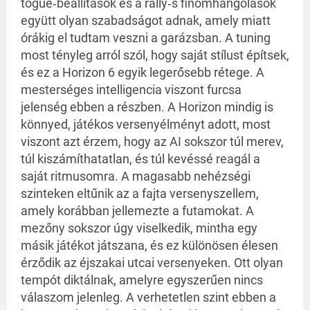
togue‑beállítások és a rally‑s finomhangolások
együtt olyan szabadságot adnak, amely miatt
órákig el tudtam veszni a garázsban. A tuning
most tényleg arról szól, hogy saját stílust építsek,
és ez a Horizon 6 egyik legerősebb rétege. A
mesterséges intelligencia viszont furcsa
jelenség ebben a részben. A Horizon mindig is
könnyed, játékos versenyélményt adott, most
viszont azt érzem, hogy az AI sokszor túl merev,
túl kiszámíthatatlan, és túl kevéssé reagál a
saját ritmusomra. A magasabb nehézségi
szinteken eltűnik az a fajta versenyszellem,
amely korábban jellemezte a futamokat. A
mezőny sokszor úgy viselkedik, mintha egy
másik játékot játszana, és ez különösen élesen
érződik az éjszakai utcai versenyeken. Ott olyan
tempót diktálnak, amelyre egyszerűen nincs
válaszom jelenleg. A verhetetlen szint ebben a