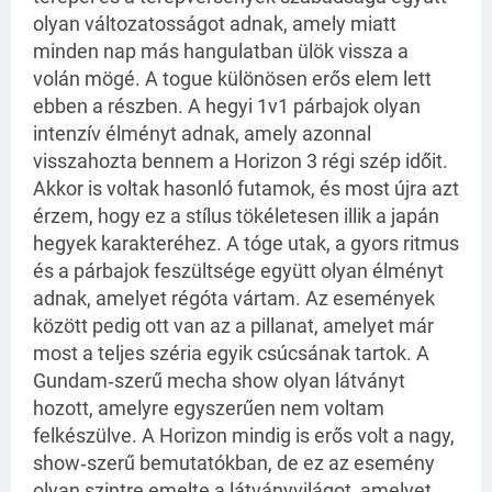
olyan változatosságot adnak, amely miatt
minden nap más hangulatban ülök vissza a
volán mögé. A togue különösen erős elem lett
ebben a részben. A hegyi 1v1 párbajok olyan
intenzív élményt adnak, amely azonnal
visszahozta bennem a Horizon 3 régi szép időit.
Akkor is voltak hasonló futamok, és most újra azt
érzem, hogy ez a stílus tökéletesen illik a japán
hegyek karakteréhez. A tóge utak, a gyors ritmus
és a párbajok feszültsége együtt olyan élményt
adnak, amelyet régóta vártam. Az események
között pedig ott van az a pillanat, amelyet már
most a teljes széria egyik csúcsának tartok. A
Gundam‑szerű mecha show olyan látványt
hozott, amelyre egyszerűen nem voltam
felkészülve. A Horizon mindig is erős volt a nagy,
show‑szerű bemutatókban, de ez az esemény
olyan szintre emelte a látványvilágot, amelyet