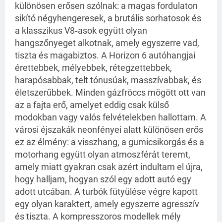
különösen erősen szólnak: a magas fordulaton
sikító négyhengeresek, a brutális sorhatosok és
a klasszikus V8‑asok együtt olyan
hangszőnyeget alkotnak, amely egyszerre vad,
tiszta és magabiztos. A Horizon 6 autóhangjai
érettebbek, mélyebbek, rétegzettebbek,
harapósabbak, telt tónusúak, masszívabbak, és
életszerűbbek. Minden gázfröccs mögött ott van
az a fajta erő, amelyet eddig csak külső
modokban vagy valós felvételekben hallottam. A
városi éjszakák neonfényei alatt különösen erős
ez az élmény: a visszhang, a gumicsikorgás és a
motorhang együtt olyan atmoszférát teremt,
amely miatt gyakran csak azért indultam el újra,
hogy halljam, hogyan szól egy adott autó egy
adott utcában. A turbók fütyülése végre kapott
egy olyan karaktert, amely egyszerre agresszív
és tiszta. A kompresszoros modellek mély