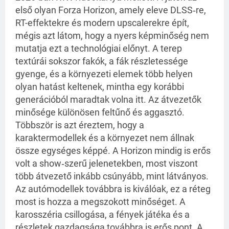
első olyan Forza Horizon, amely eleve DLSS‑re,
RT-effektekre és modern upscalerekre épít,
mégis azt látom, hogy a nyers képminőség nem
mutatja ezt a technológiai előnyt. A terep
textúrái sokszor fakók, a fák részletessége
gyenge, és a környezeti elemek több helyen
olyan hatást keltenek, mintha egy korábbi
generációból maradtak volna itt. Az átvezetők
minősége különösen feltűnő és aggasztó.
Többször is azt éreztem, hogy a
karaktermodellek és a környezet nem állnak
össze egységes képpé. A Horizon mindig is erős
volt a show‑szerű jelenetekben, most viszont
több átvezető inkább csúnyább, mint látványos.
Az autómodellek továbbra is kiválóak, ez a réteg
most is hozza a megszokott minőséget. A
karosszéria csillogása, a fények játéka és a
részletek gazdagsága továbbra is erős pont. A