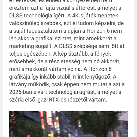
effektekkel, és ebben a környezetben nem
éreztem azt a fajta vizuális áttörést, amelyet a
DLSS technológia ígért. A 4K‑s játékmenetek
valószínűleg szebbek, ezt el tudom képzelni, de
a saját tapasztalatom alapján a Horizon 6 nem
lép akkora grafikai szintet, mint amekkorát a
marketing sugallt. A DLSS szépsége sem jött át
teljes egészében. A kép tisztább, a fények
erősebbek, de a részletesség nem nő akkorát,
mint amekkorát vártam volna. A Horizon 6
grafikája így inkább stabil, mint lenyűgöző. A
látvány működik, csak éppen nem mutatja azt a
2026-ban elvárt technológiai ugrást, amelyet a
széria első igazi RTX‑es részétől vártam.