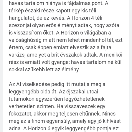
havas tartalom hiánya is fájdalmas pont. A
térkép északi része kapott egy kis téli
hangulatot, de ez kevés. A Horizon 4 téli
szezonjai olyan erős élményt adtak, hogy azóta
is visszasírom őket. A Horizon 6 világában a
valósághűség miatt nem lehet mindenhol tél, ezt
értem, csak éppen emiatt elveszik az a fajta
varázs, amelyet a brit évszakok adtak. A mexikói
rész is emiatt volt gyenge: havas tartalom nélkül
sokkal szűkebb lett az élmény.
Az AI viselkedése pedig itt mutatja meg a
leggyengébb oldalát. Az éjszakai utcai
futamokon egyszerűen legyőzhetetlenek
verhetetlen szinten. Ha visszaveszek egy
fokozatot, akkor meg teljesen eltűnnek. Nincs
meg az a finom egyensúly, amely egy jó kihívást
adna. A Horizon 6 egyik leggyengébb pontja ez: