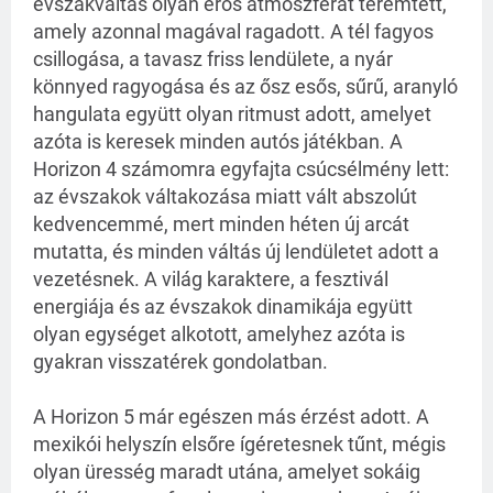
évszakváltás olyan erős atmoszférát teremtett,
amely azonnal magával ragadott. A tél fagyos
csillogása, a tavasz friss lendülete, a nyár
könnyed ragyogása és az ősz esős, sűrű, aranyló
hangulata együtt olyan ritmust adott, amelyet
azóta is keresek minden autós játékban. A
Horizon 4 számomra egyfajta csúcsélmény lett:
az évszakok váltakozása miatt vált abszolút
kedvencemmé, mert minden héten új arcát
mutatta, és minden váltás új lendületet adott a
vezetésnek. A világ karaktere, a fesztivál
energiája és az évszakok dinamikája együtt
olyan egységet alkotott, amelyhez azóta is
gyakran visszatérek gondolatban.
A Horizon 5 már egészen más érzést adott. A
mexikói helyszín elsőre ígéretesnek tűnt, mégis
olyan üresség maradt utána, amelyet sokáig