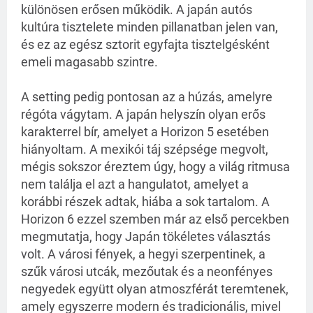
különösen erősen működik. A japán autós
kultúra tisztelete minden pillanatban jelen van,
és ez az egész sztorit egyfajta tisztelgésként
emeli magasabb szintre.
A setting pedig pontosan az a húzás, amelyre
régóta vágytam. A japán helyszín olyan erős
karakterrel bír, amelyet a Horizon 5 esetében
hiányoltam. A mexikói táj szépsége megvolt,
mégis sokszor éreztem úgy, hogy a világ ritmusa
nem találja el azt a hangulatot, amelyet a
korábbi részek adtak, hiába a sok tartalom. A
Horizon 6 ezzel szemben már az első percekben
megmutatja, hogy Japán tökéletes választás
volt. A városi fények, a hegyi szerpentinek, a
szűk városi utcák, mezőutak és a neonfényes
negyedek együtt olyan atmoszférát teremtenek,
amely egyszerre modern és tradicionális, mivel