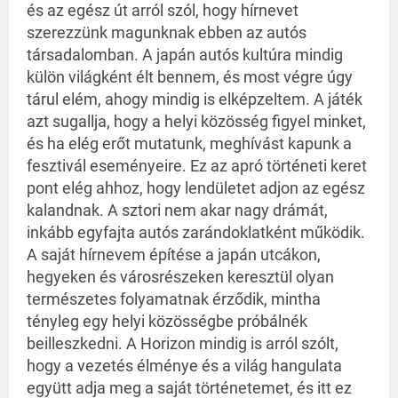
és az egész út arról szól, hogy hírnevet
szerezzünk magunknak ebben az autós
társadalomban. A japán autós kultúra mindig
külön világként élt bennem, és most végre úgy
tárul elém, ahogy mindig is elképzeltem. A játék
azt sugallja, hogy a helyi közösség figyel minket,
és ha elég erőt mutatunk, meghívást kapunk a
fesztivál eseményeire. Ez az apró történeti keret
pont elég ahhoz, hogy lendületet adjon az egész
kalandnak. A sztori nem akar nagy drámát,
inkább egyfajta autós zarándoklatként működik.
A saját hírnevem építése a japán utcákon,
hegyeken és városrészeken keresztül olyan
természetes folyamatnak érződik, mintha
tényleg egy helyi közösségbe próbálnék
beilleszkedni. A Horizon mindig is arról szólt,
hogy a vezetés élménye és a világ hangulata
együtt adja meg a saját történetemet, és itt ez