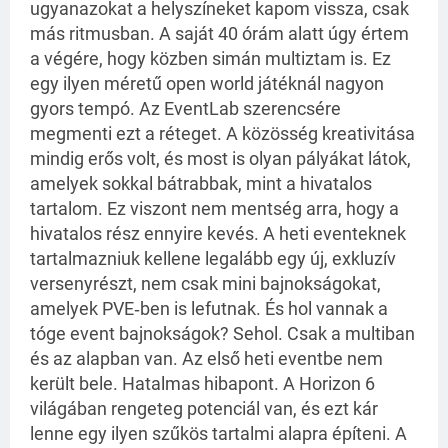
ugyanazokat a helyszíneket kapom vissza, csak
más ritmusban. A saját 40 órám alatt úgy értem
a végére, hogy közben simán multiztam is. Ez
egy ilyen méretű open world játéknál nagyon
gyors tempó. Az EventLab szerencsére
megmenti ezt a réteget. A közösség kreativitása
mindig erős volt, és most is olyan pályákat látok,
amelyek sokkal bátrabbak, mint a hivatalos
tartalom. Ez viszont nem mentség arra, hogy a
hivatalos rész ennyire kevés. A heti eventeknek
tartalmazniuk kellene legalább egy új, exkluzív
versenyrészt, nem csak mini bajnokságokat,
amelyek PVE‑ben is lefutnak. És hol vannak a
tóge event bajnokságok? Sehol. Csak a multiban
és az alapban van. Az első heti eventbe nem
került bele. Hatalmas hibapont. A Horizon 6
világában rengeteg potenciál van, és ezt kár
lenne egy ilyen szűkös tartalmi alapra építeni. A