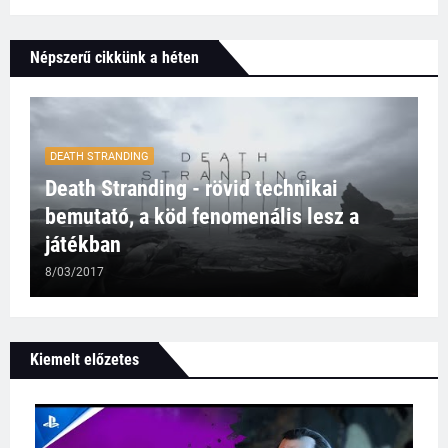
Népszerű cikkünk a héten
DEATH STRANDING
Death Stranding - rövid technikai
bemutató, a köd fenomenális lesz a
játékban
8/03/2017
Kiemelt előzetes