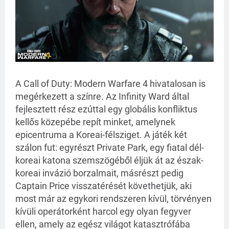
A Call of Duty: Modern Warfare 4 hivatalosan is
megérkezett a színre. Az Infinity Ward által
fejlesztett rész ezúttal egy globális konfliktus
kellős közepébe repít minket, amelynek
epicentruma a Koreai-félsziget. A játék két
szálon fut: egyrészt Private Park, egy fiatal dél-
koreai katona szemszögéből éljük át az észak-
koreai invázió borzalmait, másrészt pedig
Captain Price visszatérését követhetjük, aki
most már az egykori rendszeren kívül, törvényen
kívüli operátorként harcol egy olyan fegyver
ellen, amely az egész világot katasztrófába