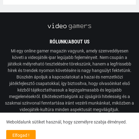
RÓLUNK/ABOUT US
Mi egy online gamer magazin vagyunk, amely szenvedélyesen
követi a videojáték-ipar legújabb fejleményeit. Nem csupán a
játékok mélyreható tesztelésére törekszünk, hanem a legfrissebb
hírek és trendek nyomon követésére is nagy hangsúlyt fektetünk.
Büszkén ápoljuk a kapcsolatokat a hazai és nemzetközi
játékfejlesztő csapatokkal, így biztosítva, hogy olvasóinkat első
kézből tájékoztathassuk a legizgalmasabb és legújabb
megjelenésekről. Elkötelezettségünk az újságírói hitelesség és a
szakmai színvonal fenntartása iránt vezérli munkánkat, miközben a
videojáték-kultúra minden aspektusát megvilágítjuk.
Weboldalunk sütiket használ, hogy személyre szabja élményed.
Powered by VideoGamers
Elfogad !