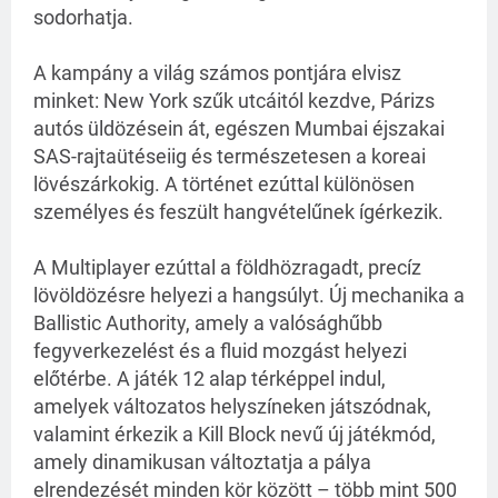
sodorhatja.
A kampány a világ számos pontjára elvisz
minket: New York szűk utcáitól kezdve, Párizs
autós üldözésein át, egészen Mumbai éjszakai
SAS-rajtaütéseiig és természetesen a koreai
lövészárkokig. A történet ezúttal különösen
személyes és feszült hangvételűnek ígérkezik.
A Multiplayer ezúttal a földhözragadt, precíz
lövöldözésre helyezi a hangsúlyt. Új mechanika a
Ballistic Authority, amely a valósághűbb
fegyverkezelést és a fluid mozgást helyezi
előtérbe. A játék 12 alap térképpel indul,
amelyek változatos helyszíneken játszódnak,
valamint érkezik a Kill Block nevű új játékmód,
amely dinamikusan változtatja a pálya
elrendezését minden kör között – több mint 500