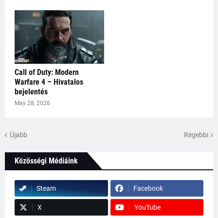
Call of Duty: Modern
Warfare 4 – Hivatalos
bejelentés
May 28, 2026
Újabb
Régebbi
Közösségi Médiáink
Steam
Facebook
X
YouTube