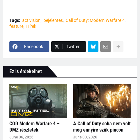
Tags:
activision
bejelentés
Call of Duty: Modern Warfare 4
feature
Hírek
Facebook
Twitter
Ez is érdekelhet
COD Modern Warfare 4 –
A Call of Duty soha nem volt
DMZ részletek
még ennyire szűk piacon
June 06, 2026
June 03, 2026