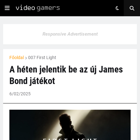
Responsive Advertisement
Főoldal
007 First Light
A héten jelentik be az új James
Bond játékot
6/02/2025