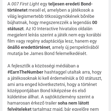
A
007 First Light
egy
teljesen eredeti Bond-
történetet
mesél el, amelyben a játékosok a
világ legismertebb titkosügynökének bőrébe
bújhatnak, hogy megszerezzék a legendás
00
státuszt
. Az IO Interactive hivatalos oldalán
megjelent leírás szerint a játék nem egy korábbi
film vagy regény adaptációja lesz, hanem egy
önálló eredettörténet
, amely új perspektívából
mutatja be James Bond felemelkedését.
A fejlesztők a közösségi médiában a
#EarnTheNumber
hashtaggel utaltak arra, hogy
a játékosoknak ki kell érdemelniük a 00 státuszt,
ami arra enged következtetni, hogy a történet
középpontjában Bond kiképzése és első
küldetése állhat. A sajtóközlemény szerint a
hamarosan érkező trailer
soha nem látott
felvételeket
tartalmaz majd, bár egyelőre nem