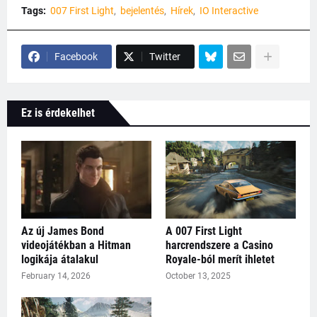
Tags:
007 First Light
bejelentés
Hírek
IO Interactive
Facebook
Twitter
Ez is érdekelhet
Az új James Bond
A 007 First Light
videojátékban a Hitman
harcrendszere a Casino
logikája átalakul
Royale-ból merít ihletet
February 14, 2026
October 13, 2025