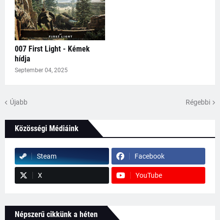
007 First Light - Kémek
hídja
September 04, 2025
Újabb
Régebbi
Közösségi Médiáink
Steam
Facebook
X
YouTube
Népszerű cikkünk a héten