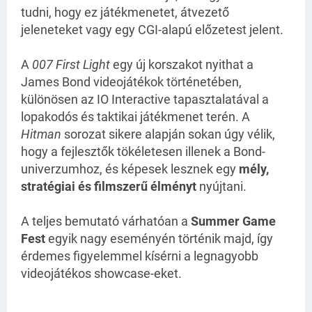
tudni, hogy ez játékmenetet, átvezető
jeleneteket vagy egy CGI-alapú előzetest jelent.
A
007 First Light
egy új korszakot nyithat a
James Bond videojátékok történetében,
különösen az IO Interactive tapasztalatával a
lopakodós és taktikai játékmenet terén. A
Hitman
sorozat sikere alapján sokan úgy vélik,
hogy a fejlesztők tökéletesen illenek a Bond-
univerzumhoz, és képesek lesznek egy
mély,
stratégiai és filmszerű élményt
nyújtani.
A teljes bemutató várhatóan a
Summer Game
Fest
egyik nagy eseményén történik majd, így
érdemes figyelemmel kísérni a legnagyobb
videojátékos showcase-eket.