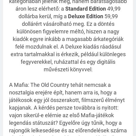
kategóriában jelenik meg, hanem barátságosabb
áron lesz elérhető: a
Standard Edition
49,99
dollárba kerül, míg a
Deluxe Edition
59,99
dollárért vásárolható meg. Ez a döntés
különösen figyelemre méltó, hiszen a nagy
kiadók egyre inkább a magasabb árkategóriák
felé mozdulnak el. A Deluxe kiadás ráadásul
extra tartalmakkal is érkezik, például különleges
fegyverekkel, ruházattal és egy digitális
művészeti könyvvel
.
A Mafia: The Old Country tehát nemcsak a
nosztalgia erejére épít, hanem arra is, hogy a
játékosok egy jól összerakott, filmszerű élményt
kapjanak. A kérdés persze továbbra is nyitott:
vajon sikerül-e elérnie az első Mafia-játékok
legendás státuszát? Egyelőre úgy tűnik, hogy a
rajongók lelkesedése és az előrendelések száma