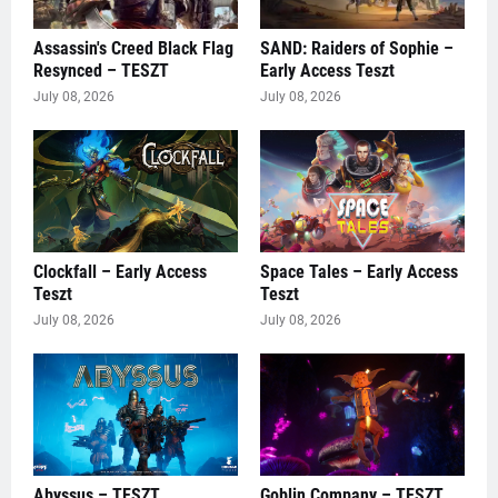
Assassin's Creed Black Flag
SAND: Raiders of Sophie –
Resynced – TESZT
Early Access Teszt
July 08, 2026
July 08, 2026
Clockfall – Early Access
Space Tales – Early Access
Teszt
Teszt
July 08, 2026
July 08, 2026
Abyssus – TESZT
Goblin Company – TESZT