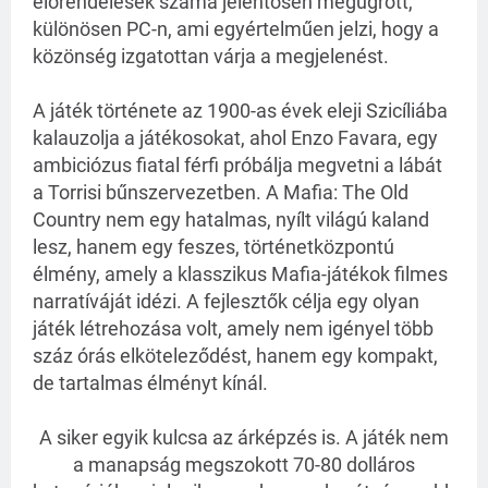
előrendelések száma jelentősen megugrott,
különösen PC-n, ami egyértelműen jelzi, hogy a
közönség izgatottan várja a megjelenést.
A játék története az 1900-as évek eleji Szicíliába
kalauzolja a játékosokat, ahol Enzo Favara, egy
ambiciózus fiatal férfi próbálja megvetni a lábát
a Torrisi bűnszervezetben. A Mafia: The Old
Country nem egy hatalmas, nyílt világú kaland
lesz, hanem egy feszes, történetközpontú
élmény, amely a klasszikus Mafia-játékok filmes
narratíváját idézi. A fejlesztők célja egy olyan
játék létrehozása volt, amely nem igényel több
száz órás elköteleződést, hanem egy kompakt,
de tartalmas élményt kínál.
A siker egyik kulcsa az árképzés is. A játék nem
a manapság megszokott 70-80 dolláros