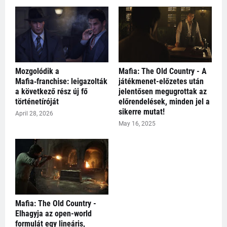
Mozgolódik a
Mafia: The Old Country - A
Mafia‑franchise: leigazolták
játékmenet-előzetes után
a következő rész új fő
jelentősen megugrottak az
történetíróját
előrendelések, minden jel a
sikerre mutat!
April 28, 2026
May 16, 2025
Mafia: The Old Country -
Elhagyja az open-world
formulát egy lineáris,