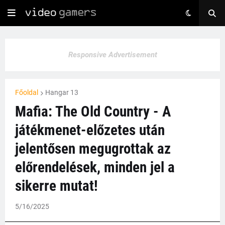
Responsive Advertisement
Főoldal
Hangar 13
Mafia: The Old Country - A
játékmenet-előzetes után
jelentősen megugrottak az
előrendelések, minden jel a
sikerre mutat!
5/16/2025