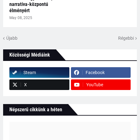
narratíva-központú
élményért
May 08, 2025
Újabb
Régebbi
Közösségi Médiáink
Steam
Facebook
X
YouTube
Népszerű cikkünk a héten