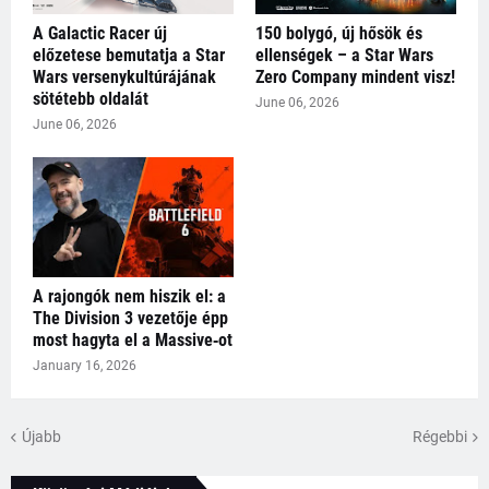
A Galactic Racer új
150 bolygó, új hősök és
előzetese bemutatja a Star
ellenségek – a Star Wars
Wars versenykultúrájának
Zero Company mindent visz!
sötétebb oldalát
June 06, 2026
June 06, 2026
A rajongók nem hiszik el: a
The Division 3 vezetője épp
most hagyta el a Massive‑ot
January 16, 2026
Újabb
Régebbi