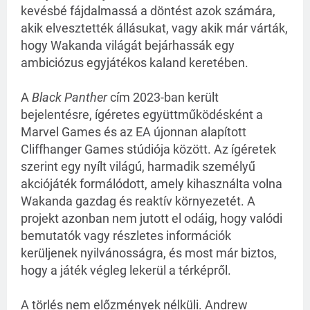
kevésbé fájdalmassá a döntést azok számára,
akik elvesztették állásukat, vagy akik már várták,
hogy Wakanda világát bejárhassák egy
ambiciózus egyjátékos kaland keretében.
A
Black Panther
cím 2023-ban került
bejelentésre, ígéretes együttműködésként a
Marvel Games és az EA újonnan alapított
Cliffhanger Games stúdiója között. Az ígéretek
szerint egy nyílt világú, harmadik személyű
akciójáték formálódott, amely kihasználta volna
Wakanda gazdag és reaktív környezetét. A
projekt azonban nem jutott el odáig, hogy valódi
bemutatók vagy részletes információk
kerüljenek nyilvánosságra, és most már biztos,
hogy a játék végleg lekerül a térképről.
A törlés nem előzmények nélküli. Andrew