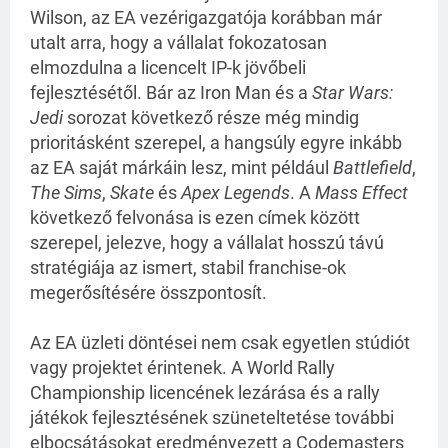
Wilson, az EA vezérigazgatója korábban már
utalt arra, hogy a vállalat fokozatosan
elmozdulna a licencelt IP-k jövőbeli
fejlesztésétől. Bár az Iron Man és a
Star Wars:
Jedi
sorozat következő része még mindig
prioritásként szerepel, a hangsúly egyre inkább
az EA saját márkáin lesz, mint például
Battlefield
,
The Sims
,
Skate
és
Apex Legends
. A
Mass Effect
következő felvonása is ezen címek között
szerepel, jelezve, hogy a vállalat hosszú távú
stratégiája az ismert, stabil franchise-ok
megerősítésére összpontosít.
Az EA üzleti döntései nem csak egyetlen stúdiót
vagy projektet érintenek. A World Rally
Championship licencének lezárása és a rally
játékok fejlesztésének szüneteltetése további
elbocsátásokat eredményezett a Codemasters