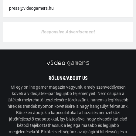
press@videogamers.hu
Responsive Advertisement
RÓLUNK/ABOUT US
Mi egy online gamer magazin vagyunk, amely szenvedélyesen
követi a videojáték-ipar legújabb fejleményeit. Nem csupán a
játékok mélyreható tesztelésére törekszünk, hanem a legfrissebb
hírek és trendek nyomon követésére is nagy hangsúlyt fektetünk.
Büszkén ápoljuk a kapcsolatokat a hazai és nemzetközi
játékfejlesztő csapatokkal, így biztosítva, hogy olvasóinkat első
kézből tájékoztathassuk a legizgalmasabb és legújabb
megjelenésekről. Elkötelezettségünk az újságírói hitelesség és a