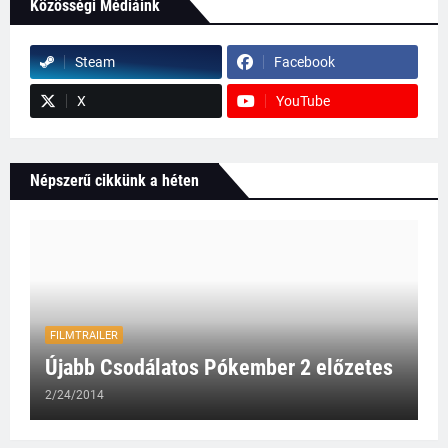
Közösségi Médiáink
Steam
Facebook
X
YouTube
Népszerű cikkünk a héten
FILMTRAILER
Újabb Csodálatos Pókember 2 előzetes
2/24/2014