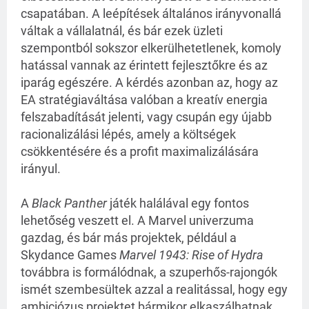
csapatában. A leépítések általános irányvonallá
váltak a vállalatnál, és bár ezek üzleti
szempontból sokszor elkerülhetetlenek, komoly
hatással vannak az érintett fejlesztőkre és az
iparág egészére. A kérdés azonban az, hogy az
EA stratégiaváltása valóban a kreatív energia
felszabadítását jelenti, vagy csupán egy újabb
racionalizálási lépés, amely a költségek
csökkentésére és a profit maximalizálására
irányul.
A
Black Panther
játék halálával egy fontos
lehetőség veszett el. A Marvel univerzuma
gazdag, és bár más projektek, például a
Skydance Games
Marvel 1943: Rise of Hydra
továbbra is formálódnak, a szuperhős-rajongók
ismét szembesültek azzal a realitással, hogy egy
ambiciózus projektet bármikor elkaszálhatnak.