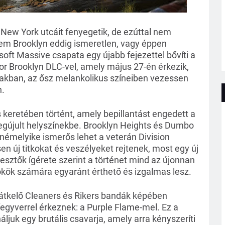
 New York utcáit fenyegetik, de ezúttal nem
m Brooklyn eddig ismeretlen, vagy éppen
soft Massive csapata egy újabb fejezettel bővíti a
for Brooklyn DLC-vel, amely május 27-én érkezik,
akban, az ősz melankolikus színeiben vezessen
n.
 keretében történt, amely bepillantást engedett a
egújult helyszínekbe. Brooklyn Heights és Dumbo
némelyike ismerős lehet a veterán Division
 új titkokat és veszélyeket rejtenek, most egy új
sztők ígérete szerint a történet mind az újonnan
ökök számára egyaránt érthető és izgalmas lesz.
 átkelő Cleaners és Rikers bandák képében
s fegyverrel érkeznek: a Purple Flame-mel. Ez a
ljuk egy brutális csavarja, amely arra kényszeríti