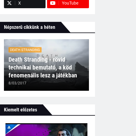
X
YouTube
Népszerű cikkünk a héten
DEATH STRANDING
Death Stranding - rövid
technikai bemutató, a köd
fenomenális lesz a játékban
8/03/2017
Kiemelt előzetes