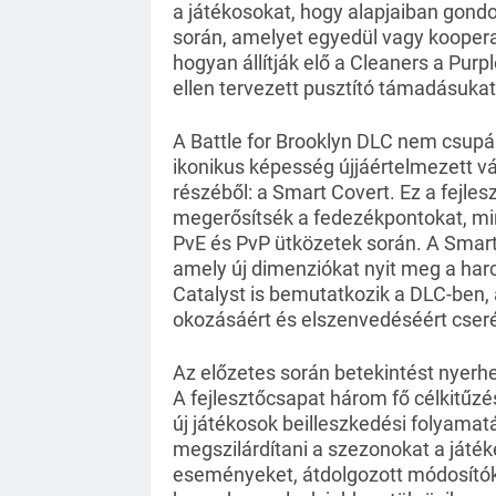
a játékosokat, hogy alapjaiban gondol
során, amelyet egyedül vagy kooperat
hogyan állítják elő a Cleaners a Purp
ellen tervezett pusztító támadásukat
A Battle for Brooklyn DLC nem csupán
ikonikus képesség újjáértelmezett vá
részéből: a Smart Covert. Ez a fejle
megerősítsék a fedezékpontokat, mi
PvE és PvP ütközetek során. A Smart 
amely új dimenziókat nyit meg a harc
Catalyst is bemutatkozik a DLC-ben,
okozásáért és elszenvedéséért cser
Az előzetes során betekintést nyerhe
A fejlesztőcsapat három fő célkitűzé
új játékosok beilleszkedési folyamatá
megszilárdítani a szezonokat a játé
eseményeket, átdolgozott módosítóka