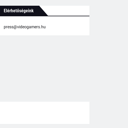
Elérhetőségeink
press@videogamers.hu