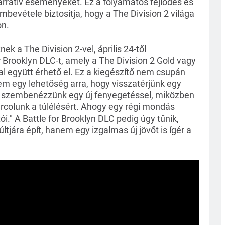
arratív eseményeket. Ez a folyamatos fejlődés és
mbevétele biztosítja, hogy a The Division 2 világa
on.
k a The Division 2-vel, április 24-től
or Brooklyn DLC-t, amely a The Division 2 Gold vagy
 együtt érhető el. Ez a kiegészítő nem csupán
em egy lehetőség arra, hogy visszatérjünk egy
s szembenézzünk egy új fenyegetéssel, miközben
rcolunk a túlélésért. Ahogy egy régi mondás
ói." A Battle for Brooklyn DLC pedig úgy tűnik,
tjára épít, hanem egy izgalmas új jövőt is ígér a