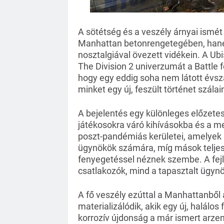
A sötétség és a veszély árnyai ismét
Manhattan betonrengetegében, hane
nosztalgiával övezett vidékein. A Ubi
The Division 2 univerzumát a Battle 
hogy egy eddig soha nem látott évsz
minket egy új, feszült történet szálai
A bejelentés egy különleges előzetes
játékosokra váró kihívásokba és a m
poszt-pandémiás kerületei, amelyek 
ügynökök számára, míg mások teljesen
fenyegetéssel néznek szembe. A fejle
csatlakozók, mind a tapasztalt ügyn
A fő veszély ezúttal a Manhattanből
materializálódik, akik egy új, halálo
korrozív újdonság a már ismert arzená