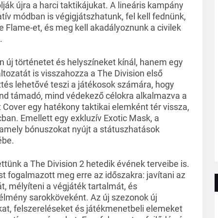
ják újra a harci taktikájukat. A lineáris kampány
ív módban is végigjátszhatunk, fel kell fednünk,
le Flame-et, és meg kell akadályoznunk a civilek
.
 új történetet és helyszíneket kínál, hanem egy
ltozatát is visszahozza a The Division első
sztés lehetővé teszi a játékosok számára, hogy
nd támadó, mind védekező célokra alkalmazva a
Cover egy hatékony taktikai elemként tér vissza,
ban. Emellett egy exkluzív Exotic Mask, a
 amely bónuszokat nyújt a státuszhatások
ébe.
ttünk a The Division 2 hetedik évének terveibe is.
st fogalmazott meg erre az időszakra: javítani az
t, mélyíteni a végjáték tartalmát, és
kélmény sarokköveként. Az új szezonok új
t, felszereléseket és játékmenetbeli elemeket