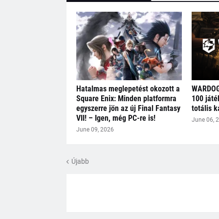
Hatalmas meglepetést okozott a
WARDOGS
Square Enix: Minden platformra
100 játé
egyszerre jön az új Final Fantasy
totális 
VII! – Igen, még PC-re is!
June 06, 
June 09, 2026
Újabb