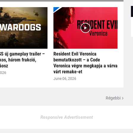
 új gameplay trailer –
Resident Evil Veronica
kos, három frakció,
bemutatkozott – a Code
káosz
Veronica végre megkapja a várva
várt remake-et
2026
June 06, 2026
Régebbi
Responsive Advertisement