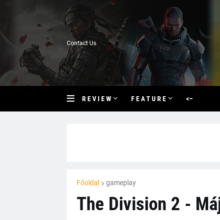
Contact Us
R E V I E W
F E A T U R E
<–
Főoldal
gameplay
The Division 2 - Má