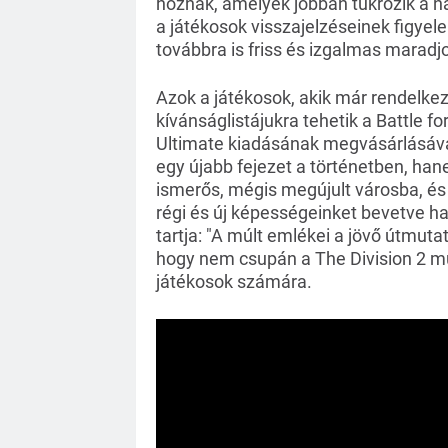
hoznak, amelyek jobban tükrözik a n
a játékosok visszajelzéseinek figyele
továbbra is friss és izgalmas maradj
Azok a játékosok, akik már rendelkezne
kívánságlistájukra tehetik a Battle f
Ultimate kiadásának megvásárlásával
egy újabb fejezet a történetben, han
ismerős, mégis megújult városba, é
régi és új képességeinket bevetve ha
tartja: "A múlt emlékei a jövő útmutat
hogy nem csupán a The Division 2 múl
játékosok számára.