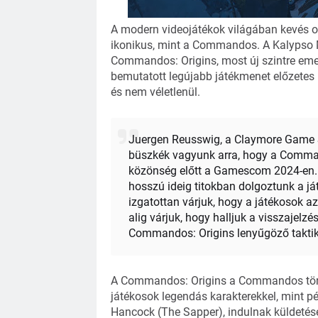
A modern videojátékok világában kevés o
ikonikus, mint a Commandos. A Kalypso 
Commandos: Origins, most új szintre eme
bemutatott legújabb játékmenet előzetes 
és nem véletlenül.
Juergen Reusswig, a Claymore Game Stu
büszkék vagyunk arra, hogy a Command
közönség előtt a Gamescom 2024-en. 
hosszú ideig titokban dolgoztunk a j
izgatottan várjuk, hogy a játékosok az
alig várjuk, hogy halljuk a visszajelz
Commandos: Origins lenyűgöző taktika
A Commandos: Origins a Commandos törté
játékosok legendás karakterekkel, mint p
Hancock (The Sapper), indulnak küldetése