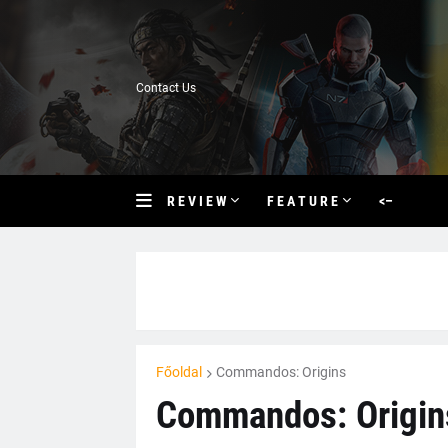
Contact Us
R E V I E W
F E A T U R E
<–
Főoldal
Commandos: Origins
Commandos: Origins