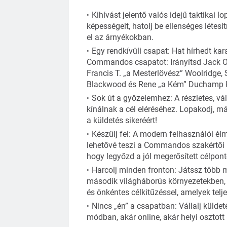
Kihívást jelentő valós idejű taktika
képességeit, hatolj be ellenséges létesí
el az árnyékokban.
Egy rendkívüli csapat: Hat hírhedt kara
Commandos csapatot: Irányítsd Jack O
Francis T. „a Mesterlövész” Woolridge,
Blackwood és Rene „a Kém” Duchamp kar
Sok út a győzelemhez: A részletes, vál
kínálnak a cél eléréséhez. Lopakodj, m
a küldetés sikeréért!
Készülj fel: A modern felhasználói élmé
lehetővé teszi a Commandos szakértői i
hogy legyőzd a jól megerősített célpont
Harcolj minden fronton: Játssz több mi
második világháborús környezetekben, a
és önkéntes célkitűzéssel, amelyek telje
Nincs „én” a csapatban: Vállalj küldet
módban, akár online, akár helyi osztott