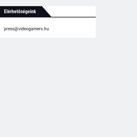
Elérhetőségeink
press@videogamers.hu