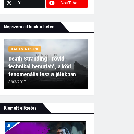
X
YouTube
Népszerű cikkünk a héten
DEATH STRANDING
Death Stranding - rövid
technikai bemutató, a köd
fenomenális lesz a játékban
8/03/2017
Kiemelt előzetes