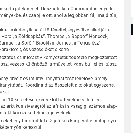
i lopakodó játékmenet: Használd ki a Commandos egyedi
tményekbe, és csapj le ott, ahol a legjobban fáj, majd tűnj
kter, mindegyik saját történettel, egyesülve alkotják a
’Hara „a Zöldsapkás”, Thomas „a Sapper” Hancock,
 Samuel „a Sofőr” Brooklyn, James „a Tengerész”
aktereit, és vezesd őket sikerre.
tozatos és interaktív környezetek többféle megközelítést
ássz, vezess különböző járműveket, vagy bújj el és kússz
ny precíz és intuitív irányítást tesz lehetővé, amely
rányítását. Koordináld az összetett akciókat egyszerre,
okat.
nt 10 küldetésen keresztül történelmileg hiteles
z arktikus sivatagtól az afrikai sivatagig, számos alap-
s taktikai szakértelmet igényelnek.
éseket egy barátoddal a 2 játékos kooperatív multiplayer
 képernyőn keresztül.