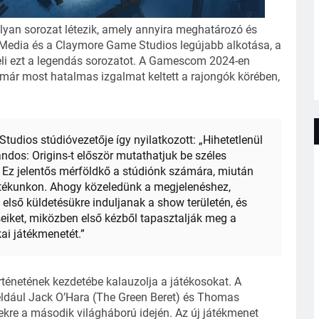
lyan sorozat létezik, amely annyira meghatározó és
Media és a Claymore Game Studios legújabb alkotása, a
li ezt a legendás sorozatot. A Gamescom 2024-en
már most hatalmas izgalmat keltett a rajongók körében,
dios stúdióvezetője így nyilatkozott: „Hihetetlenül
os: Origins-t először mutathatjuk be széles
Ez jelentős mérföldkő a stúdiónk számára, miután
átékunkon. Ahogy közeledünk a megjelenéshez,
 első küldetésükre induljanak a show területén, és
éseiket, miközben első kézből tapasztalják meg a
i játékmenetét.”
netének kezdetébe kalauzolja a játékosokat. A
éldául Jack O’Hara (The Green Beret) és Thomas
kre a második világháború idején. Az új játékmenet