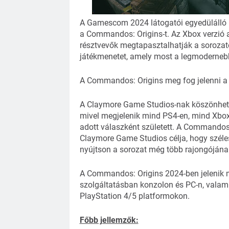
A Gamescom 2024 látogatói egyedülálló l
a Commandos: Origins-t. Az Xbox verzió a
résztvevők megtapasztalhatják a sorozato
játékmenetet, amely most a legmodernebb 
A Commandos: Origins meg fog jelenni a 
A Claymore Game Studios-nak köszönhető
mivel megjelenik mind PS4-en, mind Xbox 
adott válaszként született. A Commandos:
Claymore Game Studios célja, hogy széles
nyújtson a sorozat még több rajongójána
A Commandos: Origins 2024-ben jelenik m
szolgáltatásban konzolon és PC-n, valam
PlayStation 4/5 platformokon.
Főbb jellemzők: