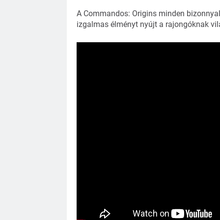
A Commandos: Origins minden bizonnyal új
izgalmas élményt nyújt a rajongóknak vil