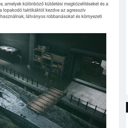
 be, amelyek különböző küldetési megközelítéseket és a
lopakodó taktikáktól kezdve az agresszív
t használnak, látványos robbanásokat és környezeti