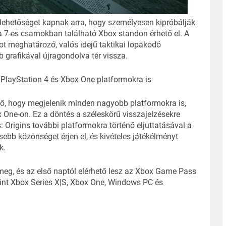
ehetőséget kapnak arra, hogy személyesen kipróbálják
 7-es csarnokban található Xbox standon érhető el. A
t meghatározó, valós idejű taktikai lopakodó
grafikával újragondolva tér vissza.
PlayStation 4 és Xbox One platformokra is
, hogy megjelenik minden nagyobb platformokra is,
One-on. Ez a döntés a széleskörű visszajelzésekre
 Origins további platformokra történő eljuttatásával a
ebb közönséget érjen el, és kivételes játékélményt
k.
eg, és az első naptól elérhető lesz az Xbox Game Pass
int Xbox Series X|S, Xbox One, Windows PC és