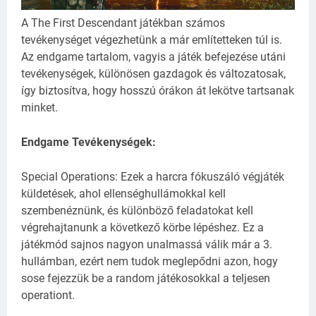
A The First Descendant játékban számos
tevékenységet végezhetünk a már említetteken túl is.
Az endgame tartalom, vagyis a játék befejezése utáni
tevékenységek, különösen gazdagok és változatosak,
így biztosítva, hogy hosszú órákon át lekötve tartsanak
minket.
Endgame Tevékenységek:
Special Operations: Ezek a harcra fókuszáló végjáték
küldetések, ahol ellenséghullámokkal kell
szembenéznünk, és különböző feladatokat kell
végrehajtanunk a következő körbe lépéshez. Ez a
játékmód sajnos nagyon unalmassá válik már a 3.
hullámban, ezért nem tudok meglepődni azon, hogy
sose fejezzük be a random játékosokkal a teljesen
operationt.