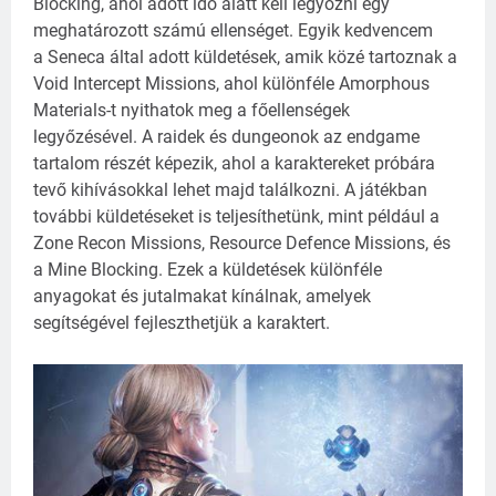
Blocking, ahol adott idő alatt kell legyőzni egy
meghatározott számú ellenséget. Egyik kedvencem
a
Seneca által adott küldetések, amik közé tartoznak a
Void Intercept Missions, ahol különféle Amorphous
Materials-t nyithatok meg a főellenségek
legyőzésével.
A raidek és dungeonok az endgame
tartalom részét képezik, ahol a karaktereket próbára
tevő kihívásokkal lehet majd találkozni.
A játékban
további küldetéseket is teljesíthetünk, mint például a
Zone Recon Missions, Resource Defence Missions, és
a Mine Blocking.
Ezek a küldetések különféle
anyagokat és jutalmakat kínálnak, amelyek
segítségével fejleszthetjük a karaktert.