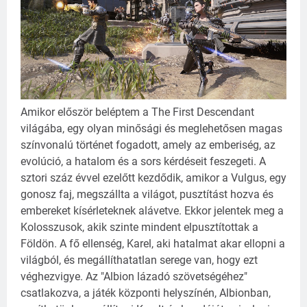
Amikor először beléptem a The First Descendant
világába, egy olyan minősági és meglehetősen magas
színvonalú történet fogadott, amely az emberiség, az
evolúció, a hatalom és a sors kérdéseit feszegeti. A
sztori száz évvel ezelőtt kezdődik, amikor a Vulgus, egy
gonosz faj, megszállta a világot, pusztítást hozva és
embereket kísérleteknek alávetve. Ekkor jelentek meg a
Kolosszusok, akik szinte mindent elpusztítottak a
Földön.
A fő ellenség, Karel, aki hatalmat akar ellopni a
világból, és megállíthatatlan serege van, hogy ezt
véghezvigye. Az "Albion lázadó szövetségéhez"
csatlakozva, a játék központi helyszínén, Albionban,