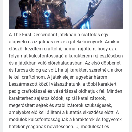
A The First Descendant játékban a craftolás egy
alapvető és izgalmas része a játékélménynek. Amikor
először kezdtem craftolni, hamar rájöttem, hogy ez a
folyamat kulcsfontosságú a karakterem fejlesztésében
és a játékban való előrehaladásban. Az első döbbenet
és furcsa dolog az volt, ha új karaktert szeretnék, akkor
le kell craftolnom.
A játék elején ugyebár három
Leszármazott közül választhatunk, a többi karaktert
pedig craftolással és vásárlással oldhatjuk fel.
Minden
karakterhez sajátos kódok, spirál katalizátorok,
megerősített sejtek és stabilizátorok szükségesek,
amelyeket elő kell állítani a kutatás elkezdése előtt.
A
modulok kulcsfontosságúak a karakterek és fegyverek
hatékonyságának növelésében.
Új modulokat és