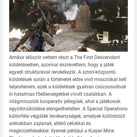
Amikor először vettem részt a The First Descendant
küldetéseiben, azonnal észrevettem, hogy a játék
egyedi struktúrával rendelkezik.
A sztori-központú
küldetések során a történetet előre vivő missziókat kell
teljesítenem, e
zek a küldetések gyakran csúcsosodnak
ki hatalmas főellenségekkel vívott csatákban.
A
világmissziók kooperatív jellegűek, ahol a játékosok
együttműködése elengedhetetlen.
A Special Operations
különféle végjáték tevékenységek, amelyek különböző
arénákban zajlanak, eltérő célokkal és
megközelítésekkel.
Ilyenek például a Kuiper Mine