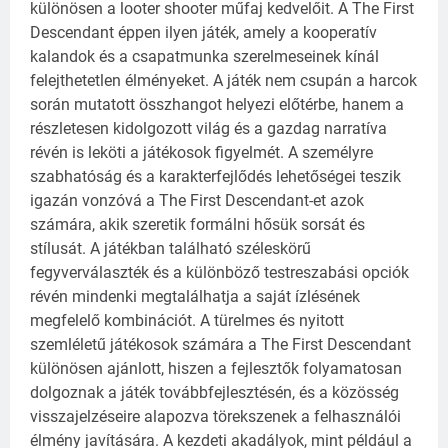
különösen a looter shooter műfaj kedvelőit. A The First
Descendant éppen ilyen játék, amely a kooperatív
kalandok és a csapatmunka szerelmeseinek kínál
felejthetetlen élményeket. A játék nem csupán a harcok
során mutatott összhangot helyezi előtérbe, hanem a
részletesen kidolgozott világ és a gazdag narratíva
révén is leköti a játékosok figyelmét.
A személyre
szabhatóság és a karakterfejlődés lehetőségei teszik
igazán vonzóvá a The First Descendant-et azok
számára, akik szeretik formálni hősük sorsát és
stílusát. A játékban található széleskörű
fegyverválaszték és a különböző testreszabási opciók
révén mindenki megtalálhatja a saját ízlésének
megfelelő kombinációt.
A türelmes és nyitott
szemléletű játékosok számára a The First Descendant
különösen ajánlott, hiszen a fejlesztők folyamatosan
dolgoznak a játék továbbfejlesztésén, és a közösség
visszajelzéseire alapozva törekszenek a felhasználói
élmény javítására. A kezdeti akadályok, mint például a