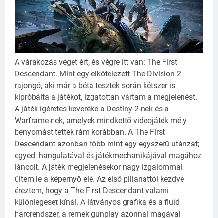
A várakozás véget ért, és végre itt van: The First
Descendant. Mint egy elkötelezett The Division 2
rajongó, aki már a béta tesztek során kétszer is
kipróbálta a játékot, izgatottan vártam a megjelenést.
A játék ígéretes keveréke a Destiny 2-nek és a
Warframe-nek, amelyek mindkettő videojáték mély
benyomást tettek rám korábban. A The First
Descendant azonban több mint egy egyszerű utánzat;
egyedi hangulatával és játékmechanikájával magához
láncolt.
A játék megjelenésekor nagy izgalommal
ültem le a képernyő elé. Az első pillanattól kezdve
éreztem, hogy a The First Descendant valami
különlegeset kínál. A látványos grafika és a fluid
harcrendszer, a remek gunplay azonnal magával