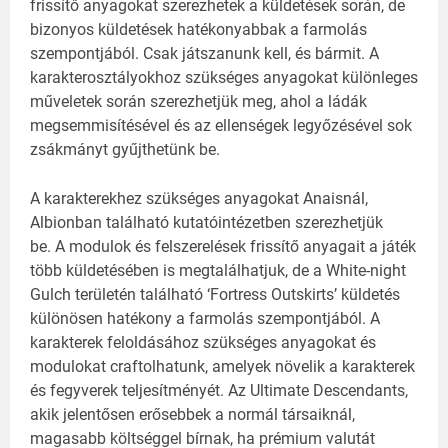
frissítő anyagokat szerezhetek a küldetések során, de
bizonyos küldetések hatékonyabbak a farmolás
szempontjából. Csak játszanunk kell, és bármit.
A
karakterosztályokhoz szükséges anyagokat különleges
műveletek során szerezhetjük meg, ahol a ládák
megsemmisítésével és az ellenségek legyőzésével sok
zsákmányt gyűjthetünk be.
A karakterekhez szükséges anyagokat Anaisnál,
Albionban található kutatóintézetben szerezhetjük
be.
A modulok és felszerelések frissítő anyagait a játék
több küldetésében is megtalálhatjuk, de a White-night
Gulch területén található ‘Fortress Outskirts’ küldetés
különösen hatékony a farmolás szempontjából.
A
karakterek feloldásához szükséges anyagokat és
modulokat craftolhatunk, amelyek növelik a karakterek
és fegyverek teljesítményét.
Az Ultimate Descendants,
akik jelentősen erősebbek a normál társaiknál,
magasabb költséggel bírnak, ha prémium valutát