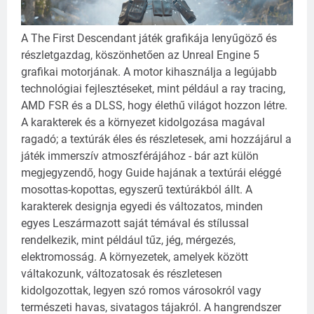
A The First Descendant játék grafikája lenyűgöző és
részletgazdag, köszönhetően az Unreal Engine 5
grafikai motorjának. A motor kihasználja a legújabb
technológiai fejlesztéseket, mint például a ray tracing,
AMD FSR és a DLSS, hogy élethű világot hozzon létre.
A karakterek és a környezet kidolgozása magával
ragadó; a textúrák éles és részletesek, ami hozzájárul a
játék immerszív atmoszférájához - bár azt külön
megjegyzendő, hogy Guide hajának a textúrái eléggé
mosottas-kopottas, egyszerű textúrákból állt.
A
karakterek designja egyedi és változatos, minden
egyes Leszármazott saját témával és stílussal
rendelkezik, mint például tűz, jég, mérgezés,
elektromosság. A környezetek, amelyek között
váltakozunk, változatosak és részletesen
kidolgozottak, legyen szó romos városokról vagy
természeti havas, sivatagos tájakról.
A hangrendszer