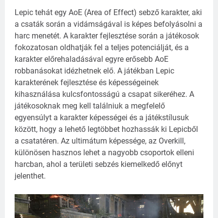
Lepic tehát egy AoE (Area of Effect) sebző karakter, aki
a csaták során a vidámságával is képes befolyásolni a
harc menetét. A karakter fejlesztése során a játékosok
fokozatosan oldhatják fel a teljes potenciálját, és a
karakter előrehaladásával egyre erősebb AoE
robbanásokat idézhetnek elő.
A játékban Lepic
karakterének fejlesztése és képességeinek
kihasználása kulcsfontosságú a csapat sikeréhez. A
játékosoknak meg kell találniuk a megfelelő
egyensúlyt a karakter képességei és a játékstílusuk
között, hogy a lehető legtöbbet hozhassák ki Lepicből
a csatatéren. Az ultimátum képessége, az Overkill,
különösen hasznos lehet a nagyobb csoportok elleni
harcban, ahol a területi sebzés kiemelkedő előnyt
jelenthet.