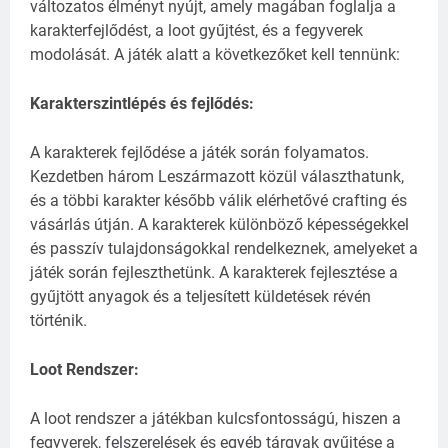
változatos élményt nyújt, amely magában foglalja a
karakterfejlődést, a loot gyűjtést, és a fegyverek
modolását. A játék alatt a következőket kell tennünk:
Karakterszintlépés és fejlődés:
A karakterek fejlődése a játék során folyamatos.
Kezdetben három Leszármazott közül választhatunk,
és a többi karakter később válik elérhetővé crafting és
vásárlás útján.
A karakterek különböző képességekkel
és passzív tulajdonságokkal rendelkeznek, amelyeket a
játék során fejleszthetünk.
A karakterek fejlesztése a
gyűjtött anyagok és a teljesített küldetések révén
történik.
Loot Rendszer:
A loot rendszer a játékban kulcsfontosságú, hiszen a
fegyverek, felszerelések és egyéb tárgyak gyűjtése a