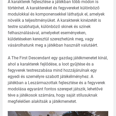
A karakterek fejlesztése a játékban több módon is
történhet. A karaktereket és fegyvereket különböző
modulokkal és komponensekkel láthatjuk el, amelyek
növelik a teljesítményüket.
A karakterek kinézetét is
testre szabhatjuk, különböző skinek
és színek
felhasználásával, amelyeket eseményeken,
küldetéseken keresztül szerezhetünk meg, vagy
vásárolhatunk meg a játékban használt valutáért.
A The First Descendant egy gazdag játékmenetet kínál,
ahol a karakterek fejlődése, a loot gyűjtése és a
fegyverek testreszabása mind hozzájárulnak egy
egyedi és személyre szabott játékélményhez. A
játékban a Leszármazottak fejlesztése és a fegyverek
modolása egyaránt fontos szerepet játszik, lehetővé
téve a játékosok számára, hogy saját stílusuknak
megfelelően alakítsák a játékmenetet.