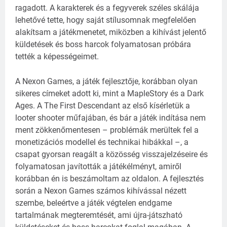
ragadott. A karakterek és a fegyverek széles skálája
lehetővé tette, hogy saját stílusomnak megfelelően
alakítsam a játékmenetet, miközben a kihívást jelentő
küldetések és boss harcok folyamatosan próbára
tették a képességeimet.
A Nexon Games, a játék fejlesztője, korábban olyan
sikeres címeket adott ki, mint a MapleStory és a Dark
Ages. A The First Descendant az első kísérletük a
looter shooter műfajában, és bár a játék indítása nem
ment zökkenőmentesen – problémák merültek fel a
monetizációs modellel és technikai hibákkal –, a
csapat gyorsan reagált a közösség visszajelzéseire és
folyamatosan javították a játékélményt, amiről
korábban én is beszámoltam az oldalon.
A fejlesztés
során a Nexon Games számos kihívással nézett
szembe, beleértve a játék végtelen endgame
tartalmának megteremtését, ami újra-játszható