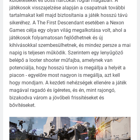
küldetéseket és boss harcokat foglal magában. A
játékosok visszajelzése alapján a csapatnak további
tartalmakat kell majd biztosítania a játék hosszú távú
sikeréhez. A The First Descendant esetében a Nexon
Games célja egy olyan világ megalkotása volt, ahol a
játékosok folyamatosan fejlődhetnek és új
kihívásokkal szembesülhetnek, és mindez persze a mai
napig is teljesen működik. Szerintem
egy lenyűgöző
belépő a looter shooter műfajba, amelynek van
potenciálja, hogy hosszú távon is megállja a helyét a
piacon - egyelőre most nagyon is megállja, azt kell
hogy mondjam. A kezdeti nehézségek ellenére a játék
magával ragadó és ígéretes, és én, mint rajongó,
bizakodva várom a jövőbeli frissítéseket és
bővítéseket.