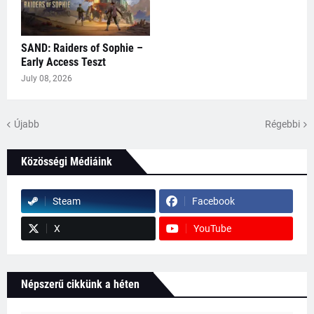
SAND: Raiders of Sophie –
Early Access Teszt
July 08, 2026
Újabb
Régebbi
Közösségi Médiáink
Steam
Facebook
X
YouTube
Népszerű cikkünk a héten