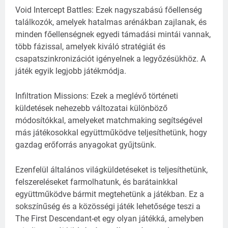
Void Intercept Battles: Ezek nagyszabású főellenség
találkozók, amelyek hatalmas arénákban zajlanak, és
minden főellenségnek egyedi támadási mintái vannak,
több fázissal, amelyek kiváló stratégiát és
csapatszinkronizációt igényelnek a legyőzésükhöz. A
játék egyik legjobb játékmódja.
Infiltration Missions: Ezek a meglévő történeti
küldetések nehezebb változatai különböző
módosítókkal, amelyeket matchmaking segítségével
más játékosokkal együttműködve teljesíthetünk, hogy
gazdag erőforrás anyagokat gyűjtsünk.
Ezenfelül általános világküldetéseket is teljesíthetünk,
felszereléseket farmolhatunk, és barátainkkal
együttműködve bármit megtehetünk a játékban. Ez a
sokszínűség és a közösségi játék lehetősége teszi a
The First Descendant-et egy olyan játékká, amelyben