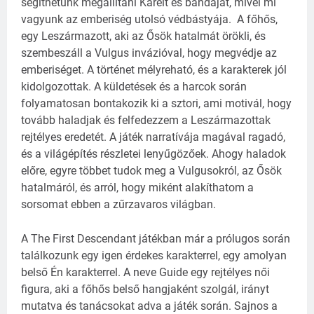
segíthetünk megállítani Karelt és bandáját, mivel mi
vagyunk az emberiség utolsó védbástyája. A főhős,
egy Leszármazott, aki az Ősök hatalmát örökli, és
szembeszáll a Vulgus invázióval, hogy megvédje az
emberiséget.
A történet mélyreható, és a karakterek jól
kidolgozottak. A küldetések és a harcok során
folyamatosan bontakozik ki a sztori, ami motivál, hogy
tovább haladjak és felfedezzem a Leszármazottak
rejtélyes eredetét. A játék narratívája magával ragadó,
és a világépítés részletei lenyűgözőek. Ahogy haladok
előre, egyre többet tudok meg a Vulgusokról, az Ősök
hatalmáról, és arról, hogy miként alakíthatom a
sorsomat ebben a zűrzavaros világban.
A The First Descendant játékban már a prólugos során
találkozunk egy igen érdekes karakterrel, egy amolyan
belső Én karakterrel. A neve Guide egy rejtélyes női
figura, aki a főhős belső hangjaként szolgál, irányt
mutatva és tanácsokat adva a játék során. Sajnos a