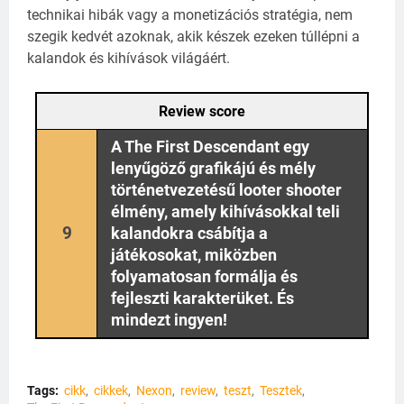
technikai hibák vagy a monetizációs stratégia, nem
szegik kedvét azoknak, akik készek ezeken túllépni a
kalandok és kihívások világáért.
Review score
A The First Descendant egy
lenyűgöző grafikájú és mély
történetvezetésű looter shooter
élmény, amely kihívásokkal teli
9
kalandokra csábítja a
játékosokat, miközben
folyamatosan formálja és
fejleszti karakterüket. És
mindezt ingyen!
Tags:
cikk
cikkek
Nexon
review
teszt
Tesztek